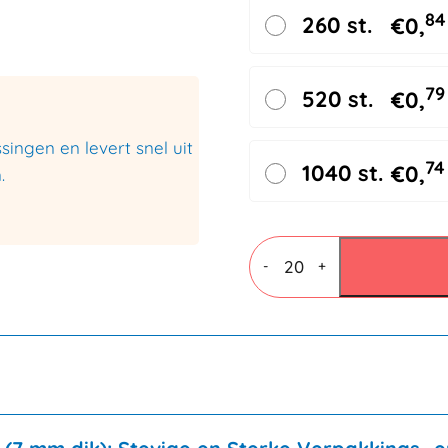
84
260 st.
€
0,
79
520 st.
€
0,
ingen en levert snel uit
74
1040 st.
€
0,
.
Vouwdozen
7
-
+
mm
BC
dubbele
golf
310x220x300mm
aantal