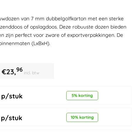
uwdozen van 7 mm dubbelgolfkarton met een sterke
erzenddoos of opslagdoos. Deze robuuste dozen bieden
 zijn perfect voor zware of exportverpakkingen. De
binnenmaten (LxBxH).
96
€
23,
incl. btw
p/stuk
5% korting
p/stuk
10% korting