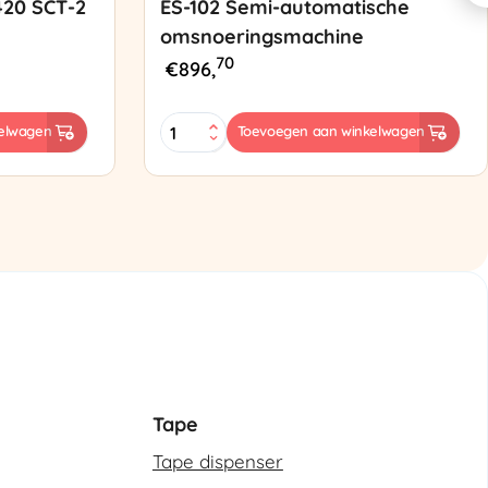
420 SCT-2
ES-102 Semi-automatische
omsnoeringsmachine
70
€
896,
ES-
elwagen
Toevoegen aan winkelwagen
102
Semi-
automatische
omsnoeringsmachine
aantal
Tape
Tape dispenser