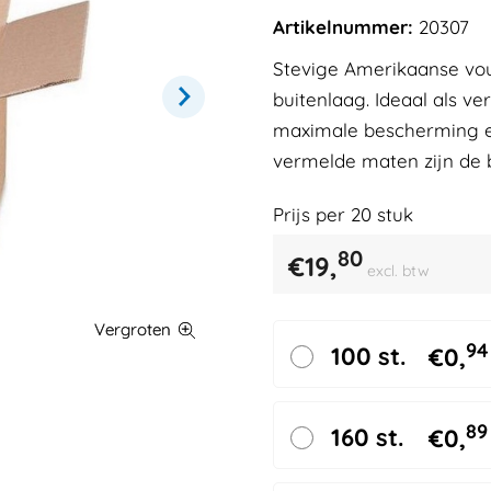
Artikelnummer:
20307
Stevige Amerikaanse vo
buitenlaag. Ideaal als v
maximale bescherming en
vermelde maten zijn de 
Prijs per
20
stuk
80
€
19,
excl. btw
94
100 st.
€
0,
89
160 st.
€
0,