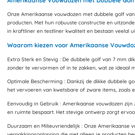
Amerikaanse Vouwdozen met Dubbele Golf 
Onze Amerikaanse vouwdozen met dubbele golf van 7
producten. Met hun robuuste constructie en uitzonde
in kraftliner en testliner kwaliteit en bestaan veelal u
Waarom kiezen voor Amerikaanse Vouwdoz
Extra Sterk en Stevig : De dubbele golf van 7 mm d
zonder te vervormen of in te zakken, wat ze ideaal 
Optimale Bescherming : Dankzij de dikke dubbele go
het vervoeren van kwetsbare of zware items, zoals el
Eenvoudig in Gebruik : Amerikaanse vouwdozen zijn 
en ruimte bespaart. Het stevige ontwerp zorgt ervo
Duurzaam en Milieuvriendelijk : Onze Amerikaanse v
verpakkingsoplossing die niet alleen je producten b