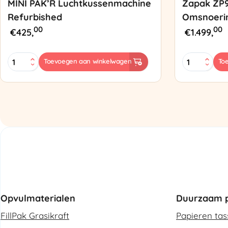
MINI PAK’R Luchtkussenmachine
Zapak ZP
Refurbished
Omsnoeri
00
00
€
425,
€
1.499,
MINI
Zapak
Toevoegen aan winkelwagen
To
PAK'R
ZP97
Luchtkussenmachine
Omsnoering
Refurbished
aantal
aantal
Opvulmaterialen
Duurzaam p
FillPak Grasikraft
Papieren ta