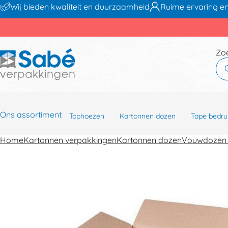
Wij bieden kwaliteit en duurzaamheid
Ruime ervaring en
Zo
Ons assortiment
Tophoezen
Kartonnen dozen
Tape bedru
Home
Kartonnen verpakkingen
Kartonnen dozen
Vouwdozen 