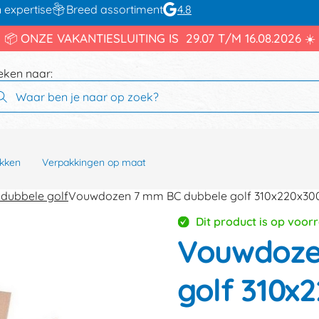
 expertise
Breed assortiment
4.8
📦 ONZE VAKANTIESLUITING IS 29.07 T/M 16.08.2026 ☀️
eken naar:
kken
Verpakkingen op maat
dubbele golf
Vouwdozen 7 mm BC dubbele golf 310x220x3
Dit product is op voor
Vouwdoze
golf 310