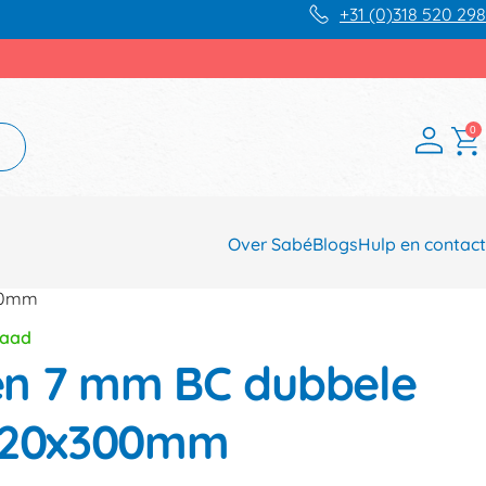
+31 (0)318 520 298
0
Over Sabé
Blogs
Hulp en contact
00mm
raad
n 7 mm BC dubbele
x220x300mm