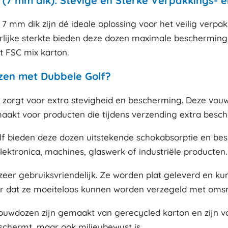
(7 mm dik): Stevige en Sterke Verpakkings- 
 mm dik zijn dé ideale oplossing voor het veilig verp
rlijke sterkte bieden deze dozen maximale bescherming t
it FSC mix karton.
en met Dubbele Golf?
ik zorgt voor extra stevigheid en bescherming. Deze vo
maakt voor producten die tijdens verzending extra bes
lf bieden deze dozen uitstekende schokabsorptie en bes
ektronica, machines, glaswerk of industriële producten.
zeer gebruiksvriendelijk. Ze worden plat geleverd en k
or dat ze moeiteloos kunnen worden verzegeld met omsno
ouwdozen zijn gemaakt van gerecycled karton en zijn v
eschermt, maar ook milieubewust is.