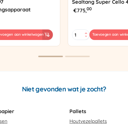
97
Sealtang Super Cello 
00
ngsapparaat
€
775,
Sealtang
evoegen aan winkelwagen
Toevoegen aan wink
Super
sapparaat
Cello
420
SCT-
2
aantal
Niet gevonden wat je zocht?
apier
Pallets
ssen
Houtvezelpallets