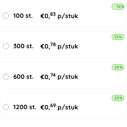
10% 
83
100 st.
€
0,
p/stuk
15% k
78
300 st.
€
0,
p/stuk
20% k
74
600 st.
€
0,
p/stuk
25% k
69
1200 st.
€
0,
p/stuk