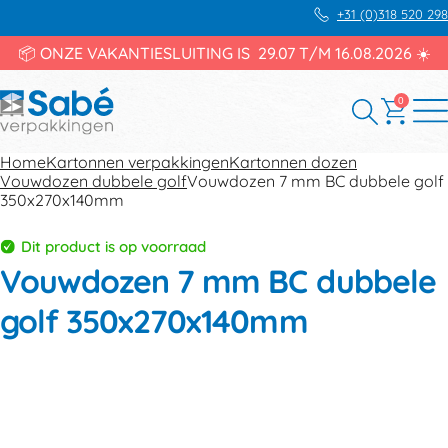
+31 (0)318 520 298
📦 ONZE VAKANTIESLUITING IS 29.07 T/M 16.08.2026 ☀️
0
Home
Kartonnen verpakkingen
Kartonnen dozen
Vouwdozen dubbele golf
Vouwdozen 7 mm BC dubbele golf
350x270x140mm
Dit product is op voorraad
Vouwdozen 7 mm BC dubbele
golf 350x270x140mm