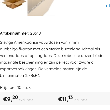
+
1
Artikelnummer:
20510
Stevige Amerikaanse vouwdozen van 7 mm
dubbelgolfkarton met een sterke buitenlaag. Ideaal als
verzenddoos of opslagdoos. Deze robuuste dozen bieden
maximale bescherming en zijn perfect voor zware of
exportverpakkingen. De vermelde maten zijn de
binnenmaten (LxBxH).
Prijs per
10
stuk
20
13
€
9,
€
11,
excl. btw
incl. btw