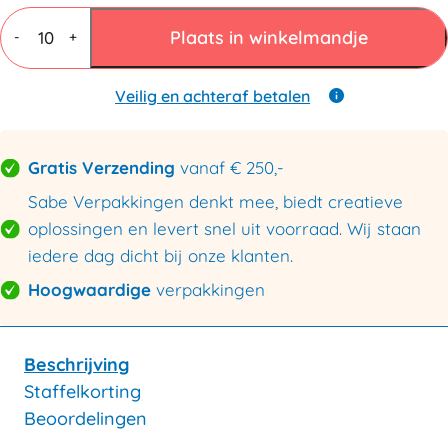
Vouwdozen
7
Plaats in winkelmandje
-
+
mm
BC
dubbele
Veilig en achteraf betalen
golf
350x270x140mm
aantal
Gratis Verzending
vanaf € 250,-
Sabe Verpakkingen denkt mee, biedt creatieve
oplossingen en levert snel uit voorraad. Wij staan
iedere dag dicht bij onze klanten.
Hoogwaardige
verpakkingen
Beschrijving
Staffelkorting
Beoordelingen