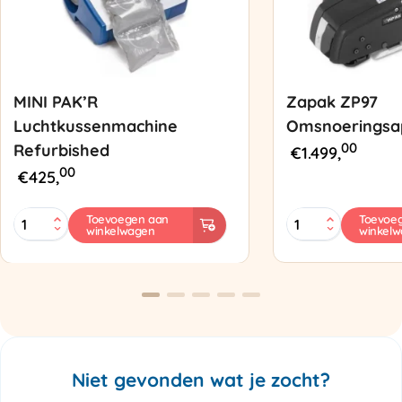
MINI PAK’R
Zapak ZP97
Luchtkussenmachine
Omsnoeringsa
00
Refurbished
€
1.499,
00
€
425,
MINI
Zapak
Toevoegen aan
Toevoe
winkelwagen
winkel
PAK'R
ZP97
Luchtkussenmachine
Omsnoeringsapp
Refurbished
aantal
aantal
Niet gevonden wat je zocht?