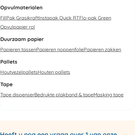
Opvulmaterialen
FillPak Grasikraft
Instapak Quick RT
Flo-pak Green
Opvulpapier rol
Duurzaam papier
Papieren tassen
Papieren noppenfolie
Papieren zakken
Pallets
Houtvezelpallets
Houten pallets
Tape
Tape dispenser
Bedrukte plakband & tape
Masking tape
Heeft u nog een vraag over 1 van onze