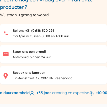
producten?
Wij staan u graag te woord.
Bel ons +31 (0)318 520 298
ma t/m vr tussen 08:00 en 17:00 uur
Stuur ons een e-mail
Antwoord binnen 24 uur
Bezoek ons kantoor
Einsteinstraat 33, 3902 HN Veenendaal
n duurzaamheid
+35 jaar
ervaring en expertise
+10.000