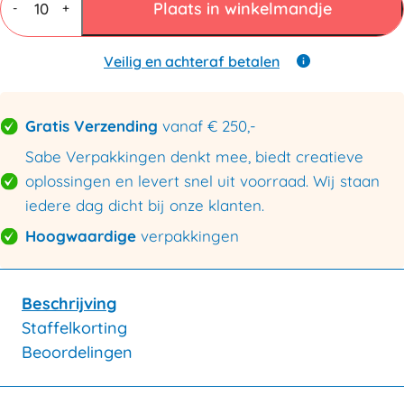
7
Plaats in winkelmandje
-
+
mm
BC
dubbele
Veilig en achteraf betalen
golf
350x350x250mm
aantal
Gratis Verzending
vanaf € 250,-
Sabe Verpakkingen denkt mee, biedt creatieve
oplossingen en levert snel uit voorraad. Wij staan
iedere dag dicht bij onze klanten.
Hoogwaardige
verpakkingen
Beschrijving
Staffelkorting
Beoordelingen