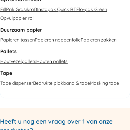
FillPak Grasikraft
Instapak Quick RT
Flo-pak Green
Opvulpapier rol
Duurzaam papier
Papieren tassen
Papieren noppenfolie
Papieren zakken
Pallets
Houtvezelpallets
Houten pallets
Tape
Tape dispenser
Bedrukte plakband & tape
Masking tape
Heeft u nog een vraag over 1 van onze