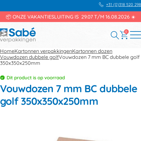
+31 (0)318 520 298
📦 ONZE VAKANTIESLUITING IS 29.07 T/M 16.08.2026 ☀️
0
Home
Kartonnen verpakkingen
Kartonnen dozen
Vouwdozen dubbele golf
Vouwdozen 7 mm BC dubbele golf
350x350x250mm
Dit product is op voorraad
Vouwdozen 7 mm BC dubbele
golf 350x350x250mm