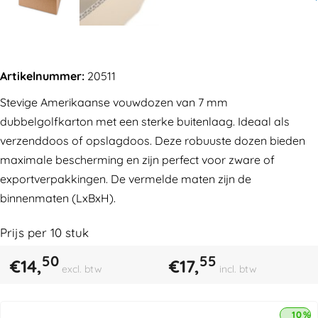
Artikelnummer:
20511
Stevige Amerikaanse vouwdozen van 7 mm
dubbelgolfkarton met een sterke buitenlaag. Ideaal als
verzenddoos of opslagdoos. Deze robuuste dozen bieden
maximale bescherming en zijn perfect voor zware of
exportverpakkingen. De vermelde maten zijn de
binnenmaten (LxBxH).
Prijs per
10
stuk
50
55
€
14,
€
17,
excl. btw
incl. btw
10% 