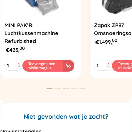
MINI PAK’R
Zapak ZP97
Luchtkussenmachine
Omsnoeringsa
00
Refurbished
€
1.499,
00
€
425,
MINI
Zapak
Toevoegen aan
Toevoe
winkelwagen
winkel
PAK'R
ZP97
Luchtkussenmachine
Omsnoeringsapp
Refurbished
aantal
aantal
Niet gevonden wat je zocht?
Opvulmaterialen