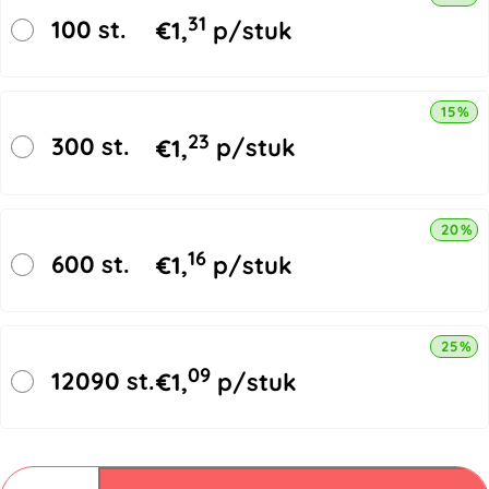
31
100 st.
€
1,
p/stuk
15% k
23
300 st.
€
1,
p/stuk
20% k
16
600 st.
€
1,
p/stuk
25% k
09
12090 st.
€
1,
p/stuk
Vouwdozen