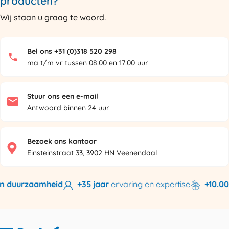
producten?
Wij staan u graag te woord.
Bel ons +31 (0)318 520 298
ma t/m vr tussen 08:00 en 17:00 uur
Stuur ons een e-mail
Antwoord binnen 24 uur
Bezoek ons kantoor
Einsteinstraat 33, 3902 HN Veenendaal
n duurzaamheid
+35 jaar
ervaring en expertise
+10.000