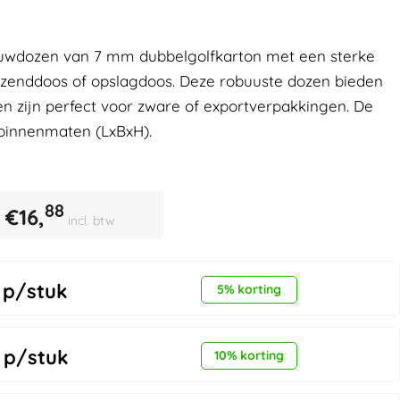
uwdozen van 7 mm dubbelgolfkarton met een sterke
erzenddoos of opslagdoos. Deze robuuste dozen bieden
 zijn perfect voor zware of exportverpakkingen. De
binnenmaten (LxBxH).
88
€
16,
incl. btw
p/stuk
5% korting
p/stuk
10% korting