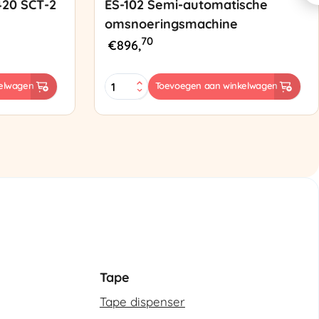
420 SCT-2
ES-102 Semi-automatische
omsnoeringsmachine
70
€
896,
ES-
elwagen
Toevoegen aan winkelwagen
102
Semi-
automatische
omsnoeringsmachine
aantal
Tape
Tape dispenser