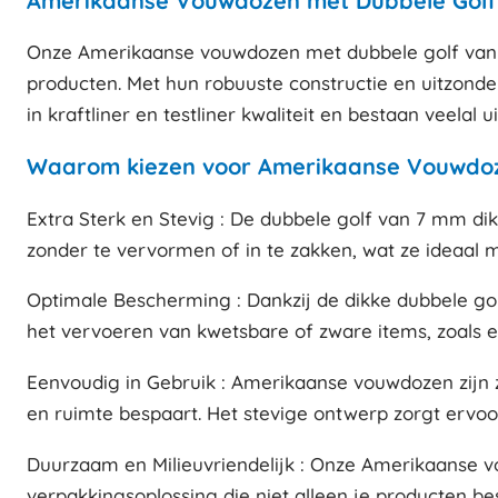
Amerikaanse Vouwdozen met Dubbele Golf 
Onze Amerikaanse vouwdozen met dubbele golf van 7
producten. Met hun robuuste constructie en uitzonde
in kraftliner en testliner kwaliteit en bestaan veelal u
Waarom kiezen voor Amerikaanse Vouwdoz
Extra Sterk en Stevig : De dubbele golf van 7 mm d
zonder te vervormen of in te zakken, wat ze ideaal 
Optimale Bescherming : Dankzij de dikke dubbele go
het vervoeren van kwetsbare of zware items, zoals el
Eenvoudig in Gebruik : Amerikaanse vouwdozen zijn 
en ruimte bespaart. Het stevige ontwerp zorgt ervo
Duurzaam en Milieuvriendelijk : Onze Amerikaanse v
verpakkingsoplossing die niet alleen je producten b