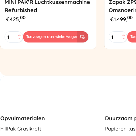
MINI PAK’R Luchtkussenmachine
Zapak ZP
Refurbished
Omsnoeri
00
00
€
425,
€
1.499,
MINI
Zapak
Toevoegen aan winkelwagen
To
PAK'R
ZP97
Luchtkussenmachine
Omsnoering
Refurbished
aantal
aantal
Opvulmaterialen
Duurzaam p
FillPak Grasikraft
Papieren ta