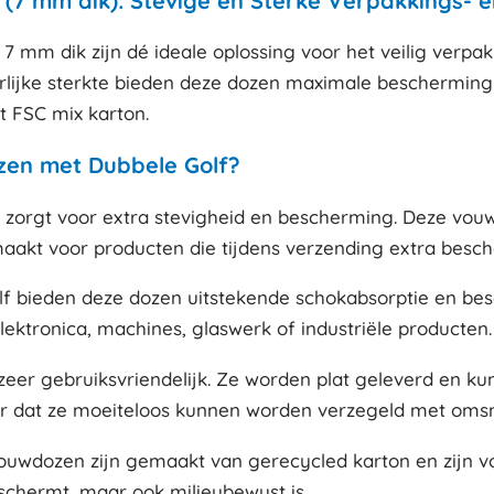
(7 mm dik): Stevige en Sterke Verpakkings- 
 mm dik zijn dé ideale oplossing voor het veilig verp
rlijke sterkte bieden deze dozen maximale bescherming t
it FSC mix karton.
en met Dubbele Golf?
ik zorgt voor extra stevigheid en bescherming. Deze vo
maakt voor producten die tijdens verzending extra bes
lf bieden deze dozen uitstekende schokabsorptie en bes
ektronica, machines, glaswerk of industriële producten.
zeer gebruiksvriendelijk. Ze worden plat geleverd en k
or dat ze moeiteloos kunnen worden verzegeld met omsno
ouwdozen zijn gemaakt van gerecycled karton en zijn v
eschermt, maar ook milieubewust is.