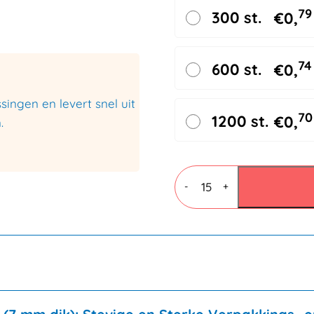
79
300 st.
€
0,
74
600 st.
€
0,
ingen en levert snel uit
70
1200 st.
€
0,
.
Vouwdozen
7
-
+
mm
BC
dubbele
golf
370x270x200mm
aantal