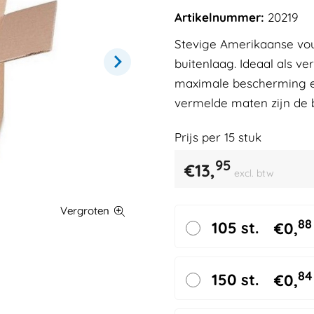
Artikelnummer:
20219
Stevige Amerikaanse vo
buitenlaag. Ideaal als v
maximale bescherming en
vermelde maten zijn de 
Prijs per
15
stuk
95
€
13,
excl. btw
88
105 st.
€
0,
84
150 st.
€
0,