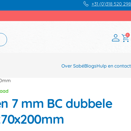
+31 (0)318 520 298
0
Over Sabé
Blogs
Hulp en contact
200mm
raad
n 7 mm BC dubbele
x270x200mm