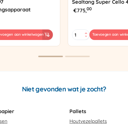
97
Sealtang Super Cello 
00
ngsapparaat
€
775,
Sealtang
evoegen aan winkelwagen
Toevoegen aan wink
Super
sapparaat
Cello
420
SCT-
2
aantal
Niet gevonden wat je zocht?
apier
Pallets
ssen
Houtvezelpallets