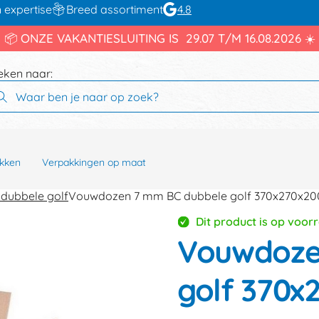
 expertise
Breed assortiment
4.8
📦 ONZE VAKANTIESLUITING IS 29.07 T/M 16.08.2026 ☀️
eken naar:
kken
Verpakkingen op maat
dubbele golf
Vouwdozen 7 mm BC dubbele golf 370x270x
Dit product is op voor
Vouwdoze
golf 370