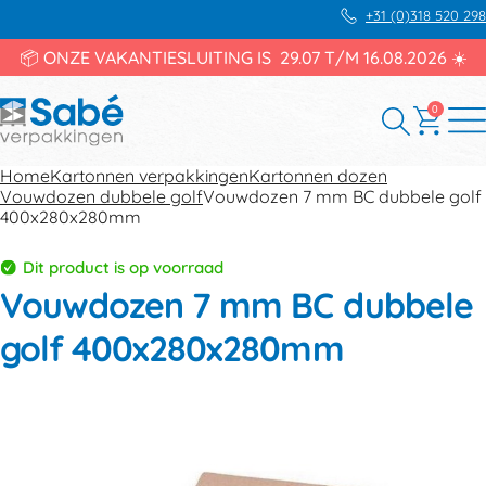
+31 (0)318 520 298
📦 ONZE VAKANTIESLUITING IS 29.07 T/M 16.08.2026 ☀️
0
Home
Kartonnen verpakkingen
Kartonnen dozen
Vouwdozen dubbele golf
Vouwdozen 7 mm BC dubbele golf
400x280x280mm
Dit product is op voorraad
Vouwdozen 7 mm BC dubbele
golf 400x280x280mm