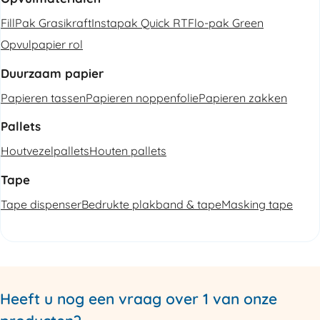
FillPak Grasikraft
Instapak Quick RT
Flo-pak Green
Opvulpapier rol
Duurzaam papier
Papieren tassen
Papieren noppenfolie
Papieren zakken
Pallets
Houtvezelpallets
Houten pallets
Tape
Tape dispenser
Bedrukte plakband & tape
Masking tape
Heeft u nog een vraag over 1 van onze