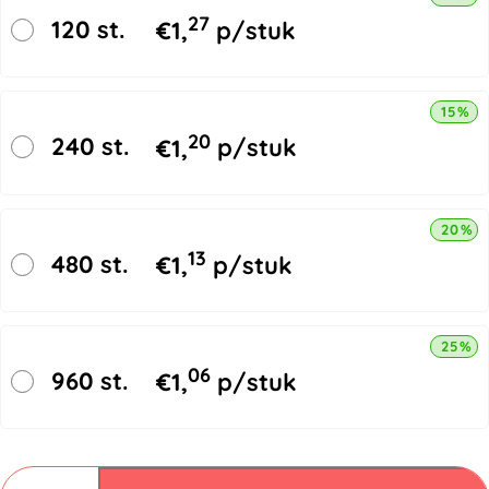
27
120 st.
€
1,
p/stuk
15% k
20
240 st.
€
1,
p/stuk
20% k
13
480 st.
€
1,
p/stuk
25% k
06
960 st.
€
1,
p/stuk
Vouwdozen