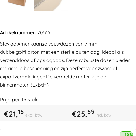
Artikelnummer:
20515
Stevige Amerikaanse vouwdozen van 7 mm
dubbelgolfkarton met een sterke buitenlaag. Ideaal als
verzenddoos of opslagdoos. Deze robuuste dozen bieden
maximale bescherming en zijn perfect voor zware of
exportverpakkingen.De vermelde maten zijn de
binnenmaten (LxBxH).
Prijs per
15
stuk
15
59
€
21,
€
25,
excl. btw
incl. btw
10% 