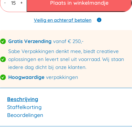
7
Plaats in winkelmandje
-
+
mm
BC
dubbele
Veilig en achteraf betalen
golf
400x280x280mm
aantal
Gratis Verzending
vanaf € 250,-
Sabe Verpakkingen denkt mee, biedt creatieve
oplossingen en levert snel uit voorraad. Wij staan
iedere dag dicht bij onze klanten.
Hoogwaardige
verpakkingen
Beschrijving
Staffelkorting
Beoordelingen