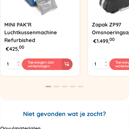
MINI PAK’R
Zapak ZP97
Luchtkussenmachine
Omsnoeringsa
00
Refurbished
€
1.499,
00
€
425,
MINI
Zapak
Toevoegen aan
Toevoe
winkelwagen
winkel
PAK'R
ZP97
Luchtkussenmachine
Omsnoeringsapp
Refurbished
aantal
aantal
Niet gevonden wat je zocht?
Opvulmaterialen