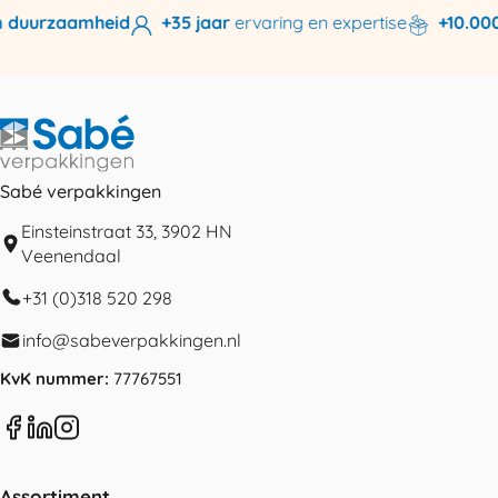
duurzaamheid
+35 jaar
ervaring en expertise
+10.000 p
Sabé verpakkingen
Einsteinstraat 33, 3902 HN
Veenendaal
+31 (0)318 520 298
info@sabeverpakkingen.nl
KvK nummer:
77767551
Assortiment