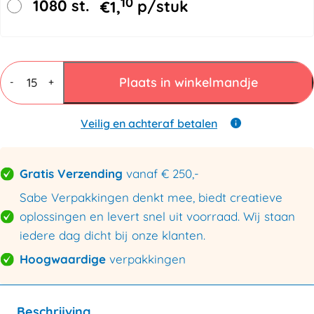
10
1080 st.
€
1,
p/stuk
Vouwdozen
7
Plaats in winkelmandje
-
+
mm
BC
dubbele
Veilig en achteraf betalen
golf
425x325x300mm
aantal
Gratis Verzending
vanaf € 250,-
Sabe Verpakkingen denkt mee, biedt creatieve
oplossingen en levert snel uit voorraad. Wij staan
iedere dag dicht bij onze klanten.
Hoogwaardige
verpakkingen
Beschrijving