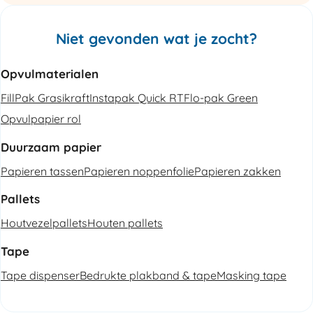
Niet gevonden wat je zocht?
Opvulmaterialen
FillPak Grasikraft
Instapak Quick RT
Flo-pak Green
Opvulpapier rol
Duurzaam papier
Papieren tassen
Papieren noppenfolie
Papieren zakken
Pallets
Houtvezelpallets
Houten pallets
Tape
Tape dispenser
Bedrukte plakband & tape
Masking tape