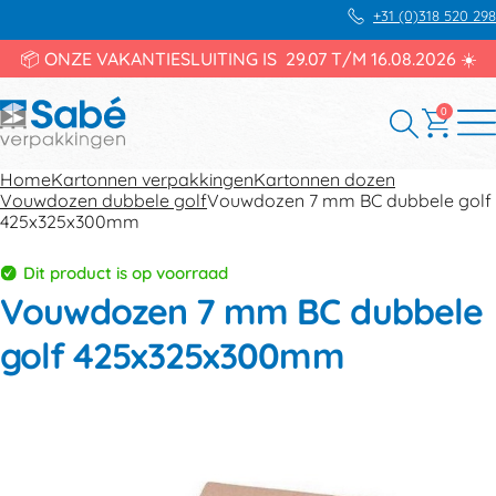
+31 (0)318 520 298
📦 ONZE VAKANTIESLUITING IS 29.07 T/M 16.08.2026 ☀️
0
Home
Kartonnen verpakkingen
Kartonnen dozen
Vouwdozen dubbele golf
Vouwdozen 7 mm BC dubbele golf
425x325x300mm
Dit product is op voorraad
Vouwdozen 7 mm BC dubbele
golf 425x325x300mm