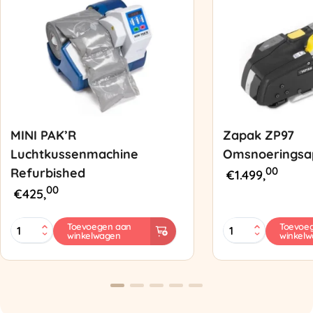
MINI PAK’R
Zapak ZP97
Luchtkussenmachine
Omsnoeringsa
00
Refurbished
€
1.499,
00
€
425,
MINI
Zapak
Toevoegen aan
Toevoe
winkelwagen
winkel
PAK'R
ZP97
Luchtkussenmachine
Omsnoeringsapp
Refurbished
aantal
aantal