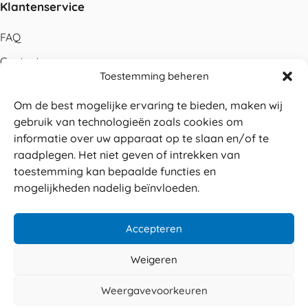
Klantenservice
FAQ
Contact
Toestemming beheren
Bestellen
Om de best mogelijke ervaring te bieden, maken wij
Betalen
gebruik van technologieën zoals cookies om
Levering
informatie over uw apparaat op te slaan en/of te
raadplegen. Het niet geven of intrekken van
Retouren
toestemming kan bepaalde functies en
Service en garantie
mogelijkheden nadelig beïnvloeden.
Herroepingsrecht
Accepteren
Weigeren
Veilig betalen
© 2026 Sabé Verpakkingen
Weergavevoorkeuren
4.8