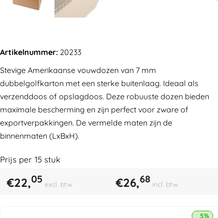
Artikelnummer:
20233
Stevige Amerikaanse vouwdozen van 7 mm
dubbelgolfkarton met een sterke buitenlaag. Ideaal als
verzenddoos of opslagdoos. Deze robuuste dozen bieden
maximale bescherming en zijn perfect voor zware of
exportverpakkingen. De vermelde maten zijn de
binnenmaten (LxBxH).
Prijs per
15
stuk
05
68
€
22,
€
26,
excl. btw
incl. btw
5% k