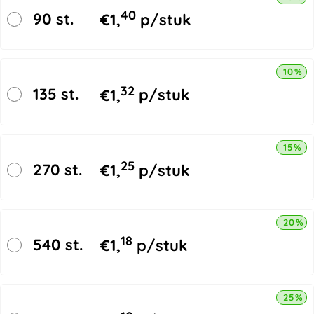
40
90 st.
€
1,
p/stuk
10% k
32
135 st.
€
1,
p/stuk
15% k
25
270 st.
€
1,
p/stuk
20% k
18
540 st.
€
1,
p/stuk
25% k