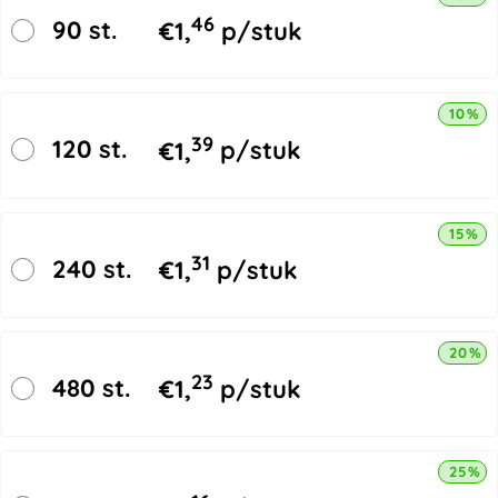
46
90 st.
€
1,
p/stuk
10% k
39
120 st.
€
1,
p/stuk
15% k
31
240 st.
€
1,
p/stuk
20% k
23
480 st.
€
1,
p/stuk
25% k