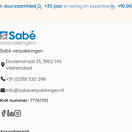
n duurzaamheid
+35 jaar
ervaring en expertise
+10.000
Sabé verpakkingen
Einsteinstraat 33, 3902 HN
Veenendaal
+31 (0)318 520 298
info@sabeverpakkingen.nl
KvK nummer:
77767551
Assortiment