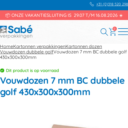
+31 (0)318 520 298
📦 ONZE VAKANTIESLUITING IS 29.07 T/M 16.08.2026 ☀️
0
Home
Kartonnen verpakkingen
Kartonnen dozen
Vouwdozen dubbele golf
Vouwdozen 7 mm BC dubbele golf
430x300x300mm
Dit product is op voorraad
Vouwdozen 7 mm BC dubbele
golf 430x300x300mm