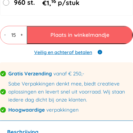
16
960 st.
€
1,
p/stuk
Vouwdozen
7
Plaats in winkelmandje
-
+
mm
BC
dubbele
Veilig en achteraf betalen
golf
430x300x300mm
aantal
Gratis Verzending
vanaf € 250,-
Sabe Verpakkingen denkt mee, biedt creatieve
oplossingen en levert snel uit voorraad. Wij staan
iedere dag dicht bij onze klanten.
Hoogwaardige
verpakkingen
Beschrijving