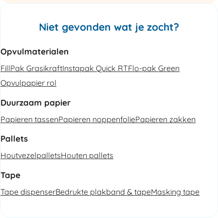
Niet gevonden wat je zocht?
Opvulmaterialen
FillPak Grasikraft
Instapak Quick RT
Flo-pak Green
Opvulpapier rol
Duurzaam papier
Papieren tassen
Papieren noppenfolie
Papieren zakken
Pallets
Houtvezelpallets
Houten pallets
Tape
Tape dispenser
Bedrukte plakband & tape
Masking tape