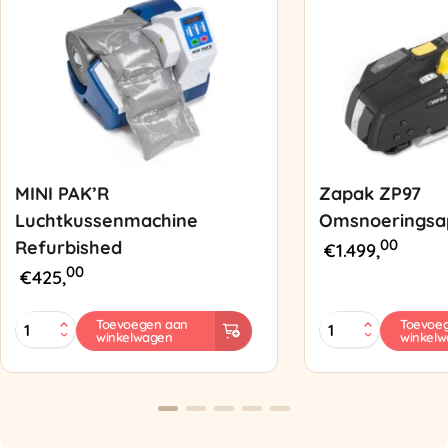
MINI PAK’R
Zapak ZP97
Luchtkussenmachine
Omsnoeringsa
00
Refurbished
€
1.499,
00
€
425,
MINI
Zapak
Toevoegen aan
Toevoe
winkelwagen
winkel
PAK'R
ZP97
Luchtkussenmachine
Omsnoeringsapp
Refurbished
aantal
aantal