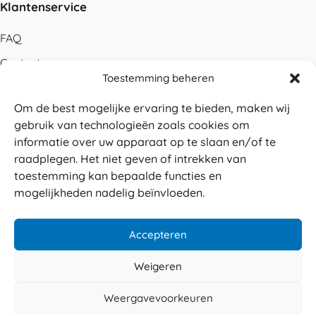
Klantenservice
FAQ
Contact
Toestemming beheren
Bestellen
Om de best mogelijke ervaring te bieden, maken wij
Betalen
gebruik van technologieën zoals cookies om
Levering
informatie over uw apparaat op te slaan en/of te
raadplegen. Het niet geven of intrekken van
Retouren
toestemming kan bepaalde functies en
Service en garantie
mogelijkheden nadelig beïnvloeden.
Herroepingsrecht
Accepteren
Weigeren
Veilig betalen
© 2026 Sabé Verpakkingen
Weergavevoorkeuren
4.8