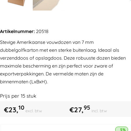
Artikelnummer:
20518
Stevige Amerikaanse vouwdozen van 7 mm
dubbelgolfkarton met een sterke buitenlaag. Ideaal als
verzenddoos of opslagdoos. Deze robuuste dozen bieden
maximale bescherming en zijn perfect voor zware of
exportverpakkingen. De vermelde maten zijn de
binnenmaten (LxBxH).
Prijs per
15
stuk
10
95
€
23,
€
27,
excl. btw
incl. btw
5% k