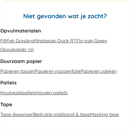
Niet gevonden wat je zocht?
Opvulmaterialen
FillPak Grasikraft
Instapak Quick RT
Flo-pak Green
Opvulpapier rol
Duurzaam papier
Papieren tassen
Papieren noppenfolie
Papieren zakken
Pallets
Houtvezelpallets
Houten pallets
Tape
Tape dispenser
Bedrukte plakband & tape
Masking tape