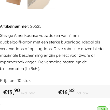
Artikelnummer:
20525
Stevige Amerikaanse vouwdozen van 7 mm
dubbelgolfkarton met een sterke buitenlaag. Ideaal als
verzenddoos of opslagdoos. Deze robuuste dozen bieden
maximale bescherming en zijn perfect voor zware of
exportverpakkingen. De vermelde maten zijn de
binnenmaten (LxBxH).
Prijs per
10
stuk
90
82
€
13,
€
16,
excl. btw
incl. btw
5% k