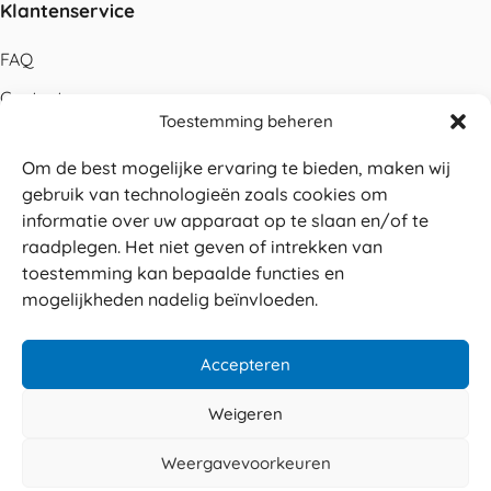
Klantenservice
FAQ
Contact
Toestemming beheren
Bestellen
Om de best mogelijke ervaring te bieden, maken wij
Betalen
gebruik van technologieën zoals cookies om
Levering
informatie over uw apparaat op te slaan en/of te
raadplegen. Het niet geven of intrekken van
Retouren
toestemming kan bepaalde functies en
Service en garantie
mogelijkheden nadelig beïnvloeden.
Herroepingsrecht
Accepteren
Weigeren
Veilig betalen
© 2026 Sabé Verpakkingen
Weergavevoorkeuren
4.8