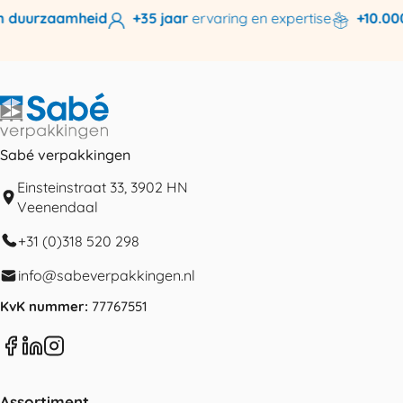
 duurzaamheid
+35 jaar
ervaring en expertise
+10.000 
Sabé verpakkingen
Einsteinstraat 33, 3902 HN
Veenendaal
+31 (0)318 520 298
info@sabeverpakkingen.nl
KvK nummer:
77767551
Assortiment