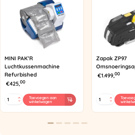
MINI PAK’R
Zapak ZP97
Luchtkussenmachine
Omsnoeringsa
00
Refurbished
€
1.499,
00
€
425,
MINI
Zapak
Toevoegen aan
Toevoe
winkelwagen
winkel
PAK'R
ZP97
Luchtkussenmachine
Omsnoeringsapp
Refurbished
aantal
aantal