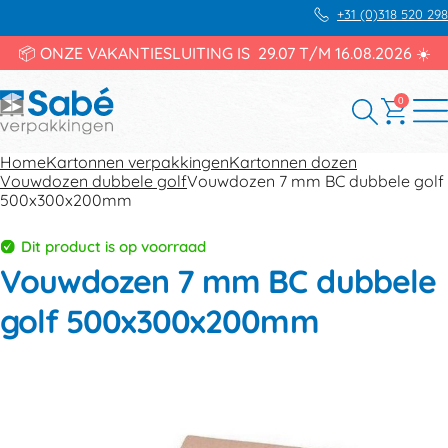
+31 (0)318 520 298
📦 ONZE VAKANTIESLUITING IS 29.07 T/M 16.08.2026 ☀️
0
Home
Kartonnen verpakkingen
Kartonnen dozen
Vouwdozen dubbele golf
Vouwdozen 7 mm BC dubbele golf
500x300x200mm
Dit product is op voorraad
Vouwdozen 7 mm BC dubbele
golf 500x300x200mm