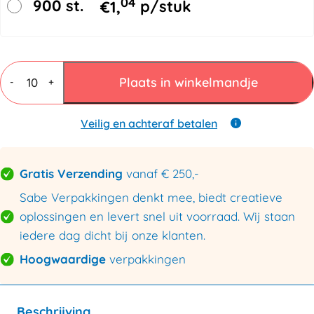
04
900 st.
€
1,
p/stuk
Vouwdozen
7
Plaats in winkelmandje
-
+
mm
BC
dubbele
Veilig en achteraf betalen
golf
500x300x200mm
aantal
Gratis Verzending
vanaf € 250,-
Sabe Verpakkingen denkt mee, biedt creatieve
oplossingen en levert snel uit voorraad. Wij staan
iedere dag dicht bij onze klanten.
Hoogwaardige
verpakkingen
Beschrijving