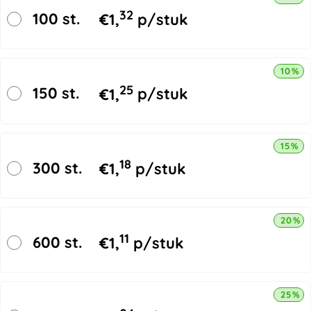
32
100 st.
€
1,
p/stuk
10% k
25
150 st.
€
1,
p/stuk
15% k
18
300 st.
€
1,
p/stuk
20% k
11
600 st.
€
1,
p/stuk
25% k