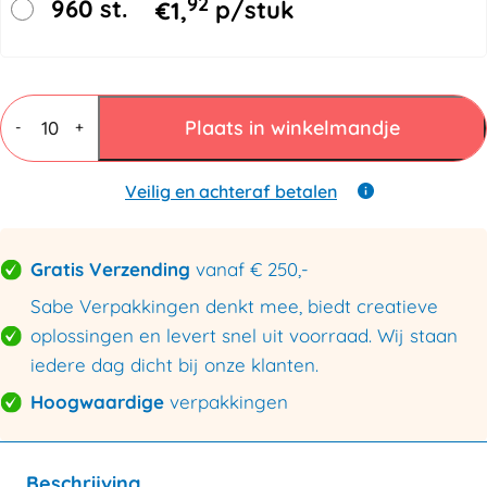
92
960 st.
€
1,
p/stuk
Vouwdozen
7
Plaats in winkelmandje
-
+
mm
BC
dubbele
Veilig en achteraf betalen
golf
550x350x350mm
aantal
Gratis Verzending
vanaf € 250,-
Sabe Verpakkingen denkt mee, biedt creatieve
oplossingen en levert snel uit voorraad. Wij staan
iedere dag dicht bij onze klanten.
Hoogwaardige
verpakkingen
Beschrijving