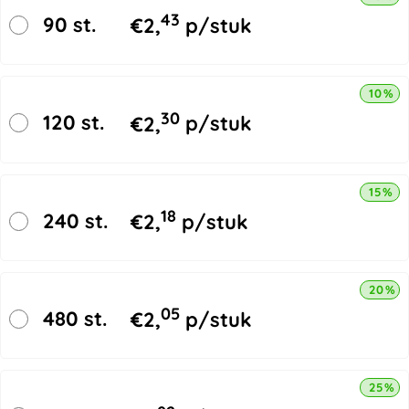
43
90 st.
€
2,
p/stuk
10% k
30
120 st.
€
2,
p/stuk
15% k
18
240 st.
€
2,
p/stuk
20% k
05
480 st.
€
2,
p/stuk
25% k