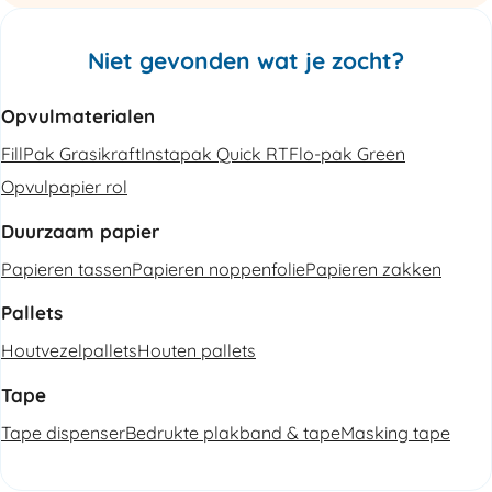
Niet gevonden wat je zocht?
Opvulmaterialen
FillPak Grasikraft
Instapak Quick RT
Flo-pak Green
Opvulpapier rol
Duurzaam papier
Papieren tassen
Papieren noppenfolie
Papieren zakken
Pallets
Houtvezelpallets
Houten pallets
Tape
Tape dispenser
Bedrukte plakband & tape
Masking tape