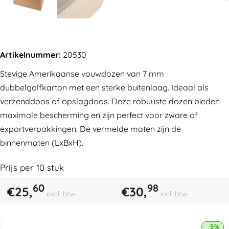
Artikelnummer:
20530
Stevige Amerikaanse vouwdozen van 7 mm
dubbelgolfkarton met een sterke buitenlaag. Ideaal als
verzenddoos of opslagdoos. Deze robuuste dozen bieden
maximale bescherming en zijn perfect voor zware of
exportverpakkingen. De vermelde maten zijn de
binnenmaten (LxBxH).
Prijs per
10
stuk
60
98
€
25,
€
30,
excl. btw
incl. btw
5% k