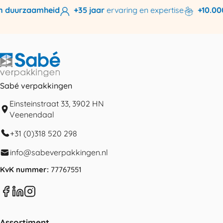
 duurzaamheid
+35 jaar
ervaring en expertise
+10.000
Sabé verpakkingen
Einsteinstraat 33, 3902 HN
Veenendaal
+31 (0)318 520 298
info@sabeverpakkingen.nl
KvK nummer:
77767551
Assortiment