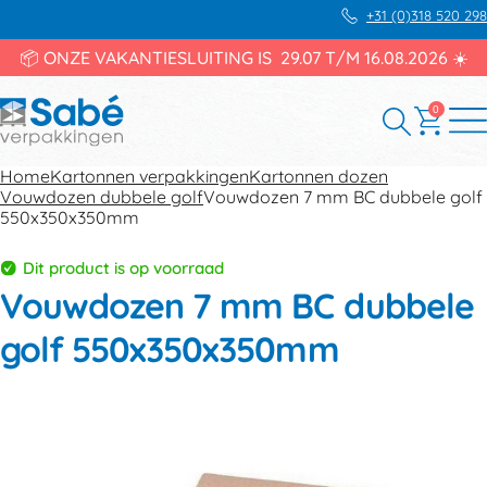
+31 (0)318 520 298
📦 ONZE VAKANTIESLUITING IS 29.07 T/M 16.08.2026 ☀️
0
Home
Kartonnen verpakkingen
Kartonnen dozen
Vouwdozen dubbele golf
Vouwdozen 7 mm BC dubbele golf
550x350x350mm
Dit product is op voorraad
Vouwdozen 7 mm BC dubbele
golf 550x350x350mm