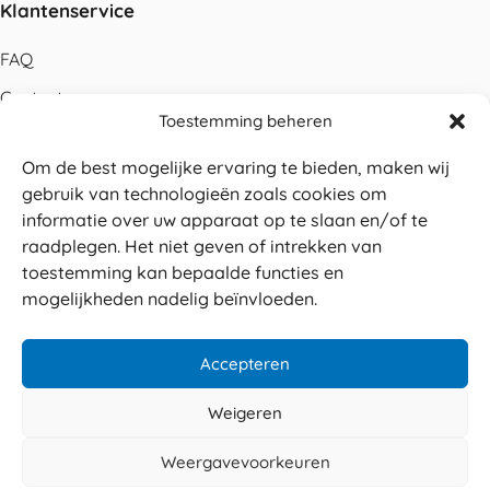
Klantenservice
FAQ
Contact
Toestemming beheren
Bestellen
Om de best mogelijke ervaring te bieden, maken wij
Betalen
gebruik van technologieën zoals cookies om
Levering
informatie over uw apparaat op te slaan en/of te
raadplegen. Het niet geven of intrekken van
Retouren
toestemming kan bepaalde functies en
Service en garantie
mogelijkheden nadelig beïnvloeden.
Herroepingsrecht
Accepteren
Weigeren
Veilig betalen
© 2026 Sabé Verpakkingen
Weergavevoorkeuren
4.8