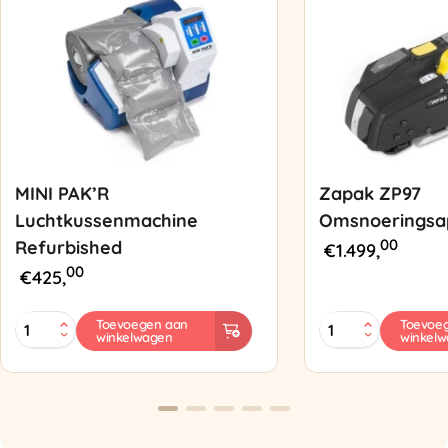
MINI PAK’R
Zapak ZP97
Luchtkussenmachine
Omsnoeringsa
00
Refurbished
€
1.499,
00
€
425,
MINI
Zapak
Toevoegen aan
Toevoe
winkelwagen
winkel
PAK'R
ZP97
Luchtkussenmachine
Omsnoeringsapp
Refurbished
aantal
aantal