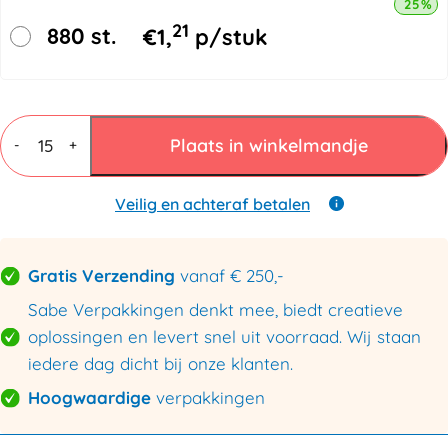
25% k
21
880 st.
€
1,
p/stuk
Vouwdozen
7
Plaats in winkelmandje
-
+
mm
BC
dubbele
Veilig en achteraf betalen
golf
585x385x170mm
aantal
Gratis Verzending
vanaf € 250,-
Sabe Verpakkingen denkt mee, biedt creatieve
oplossingen en levert snel uit voorraad. Wij staan
iedere dag dicht bij onze klanten.
Hoogwaardige
verpakkingen