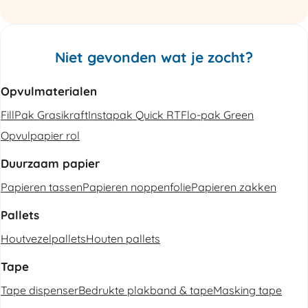
Niet gevonden wat je zocht?
Opvulmaterialen
FillPak Grasikraft
Instapak Quick RT
Flo-pak Green
Opvulpapier rol
Duurzaam papier
Papieren tassen
Papieren noppenfolie
Papieren zakken
Pallets
Houtvezelpallets
Houten pallets
Tape
Tape dispenser
Bedrukte plakband & tape
Masking tape