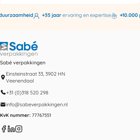
duurzaamheid
+35 jaar
ervaring en expertise
+10.000 p
Sabé verpakkingen
Einsteinstraat 33, 3902 HN
Veenendaal
+31 (0)318 520 298
info@sabeverpakkingen.nl
KvK nummer:
77767551