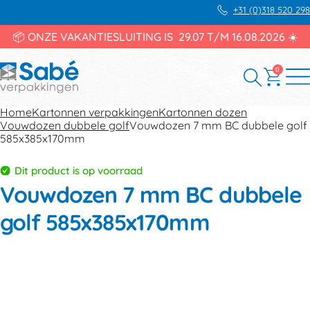
+31 (0)318 520 298
📦 ONZE VAKANTIESLUITING IS 29.07 T/M 16.08.2026 ☀️
0
Home
Kartonnen verpakkingen
Kartonnen dozen
Vouwdozen dubbele golf
Vouwdozen 7 mm BC dubbele golf
585x385x170mm
Dit product is op voorraad
Vouwdozen 7 mm BC dubbele
golf 585x385x170mm