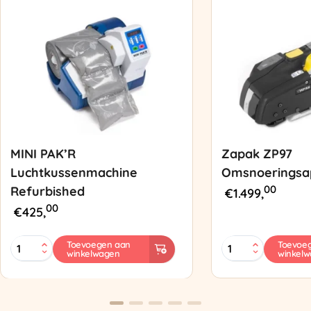
MINI PAK’R
Zapak ZP97
Luchtkussenmachine
Omsnoeringsa
00
Refurbished
€
1.499,
00
€
425,
MINI
Zapak
Toevoegen aan
Toevoe
winkelwagen
winkel
PAK'R
ZP97
Luchtkussenmachine
Omsnoeringsapp
Refurbished
aantal
aantal