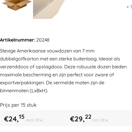
+
1
Artikelnummer:
20248
Stevige Amerikaanse vouwdozen van 7 mm
dubbelgolfkarton met een sterke buitenlaag. Ideaal als
verzenddoos of opslagdoos. Deze robuuste dozen bieden
maximale bescherming en zijn perfect voor zware of
exportverpakkingen. De vermelde maten zijn de
binnenmaten (LxBxH).
Prijs per
15
stuk
15
22
€
24,
€
29,
excl. btw
incl. btw