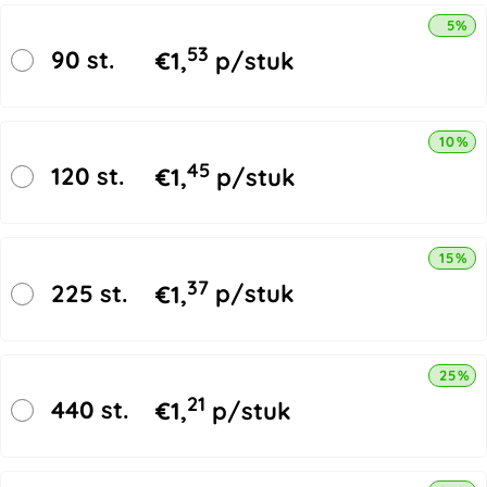
5% k
53
90 st.
€
1,
p/stuk
10% k
45
120 st.
€
1,
p/stuk
15% k
37
225 st.
€
1,
p/stuk
25% k
21
440 st.
€
1,
p/stuk