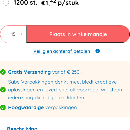
42
1200 st.
€
1,
p/stuk
Vouwdozen
7
Plaats in winkelmandje
-
+
mm
BC
dubbele
Veilig en achteraf betalen
golf
586x386x200mm
aantal
Gratis Verzending
vanaf € 250,-
Sabe Verpakkingen denkt mee, biedt creatieve
oplossingen en levert snel uit voorraad. Wij staan
iedere dag dicht bij onze klanten.
Hoogwaardige
verpakkingen
Beschrijving