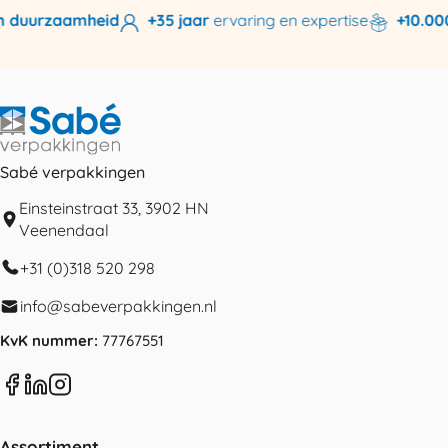
 duurzaamheid
+35 jaar
ervaring en expertise
+10.000
Sabé verpakkingen
Einsteinstraat 33, 3902 HN
Veenendaal
+31 (0)318 520 298
info@sabeverpakkingen.nl
KvK nummer:
77767551
Assortiment