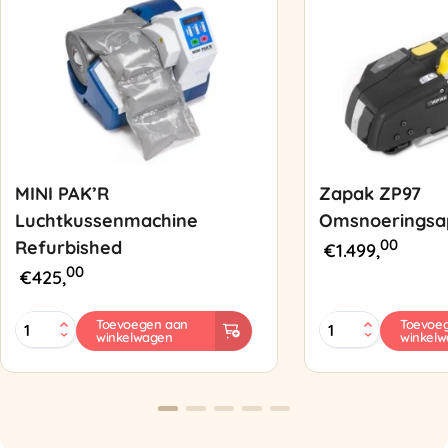
MINI PAK’R
Zapak ZP97
Luchtkussenmachine
Omsnoeringsa
00
Refurbished
€
1.499,
00
€
425,
MINI
Zapak
Toevoegen aan
Toevoe
winkelwagen
winkel
PAK'R
ZP97
Luchtkussenmachine
Omsnoeringsapp
Refurbished
aantal
aantal