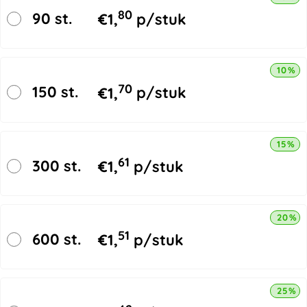
80
90 st.
€
1,
p/stuk
10% k
70
150 st.
€
1,
p/stuk
15% k
61
300 st.
€
1,
p/stuk
20% k
51
600 st.
€
1,
p/stuk
25% k