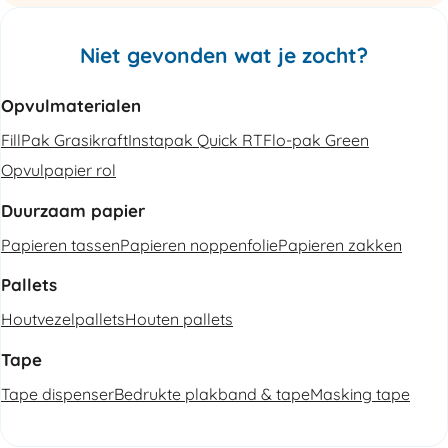
Niet gevonden wat je zocht?
Opvulmaterialen
FillPak Grasikraft
Instapak Quick RT
Flo-pak Green
Opvulpapier rol
Duurzaam papier
Papieren tassen
Papieren noppenfolie
Papieren zakken
Pallets
Houtvezelpallets
Houten pallets
Tape
Tape dispenser
Bedrukte plakband & tape
Masking tape