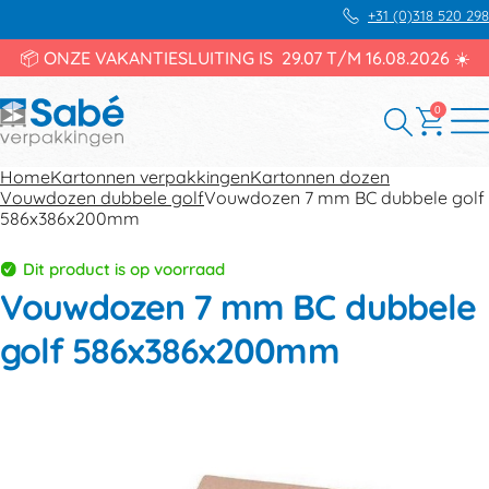
+31 (0)318 520 298
📦 ONZE VAKANTIESLUITING IS 29.07 T/M 16.08.2026 ☀️
0
Home
Kartonnen verpakkingen
Kartonnen dozen
Vouwdozen dubbele golf
Vouwdozen 7 mm BC dubbele golf
586x386x200mm
Dit product is op voorraad
Vouwdozen 7 mm BC dubbele
golf 586x386x200mm