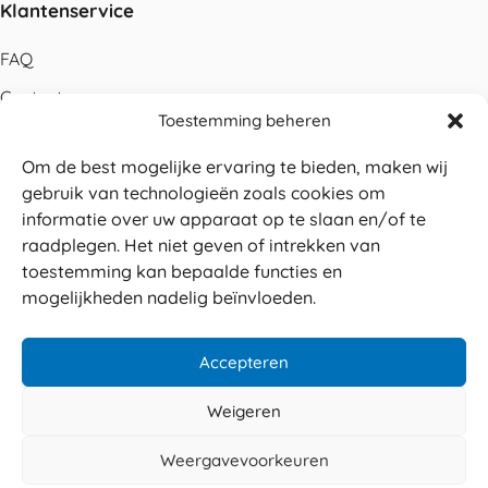
Klantenservice
FAQ
Contact
Toestemming beheren
Bestellen
Om de best mogelijke ervaring te bieden, maken wij
Betalen
gebruik van technologieën zoals cookies om
Levering
informatie over uw apparaat op te slaan en/of te
raadplegen. Het niet geven of intrekken van
Retouren
toestemming kan bepaalde functies en
Service en garantie
mogelijkheden nadelig beïnvloeden.
Herroepingsrecht
Accepteren
Weigeren
Veilig betalen
© 2026 Sabé Verpakkingen
Weergavevoorkeuren
4.8