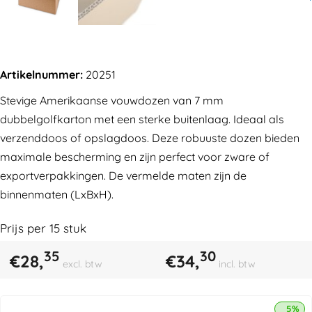
Artikelnummer:
20251
Stevige Amerikaanse vouwdozen van 7 mm
dubbelgolfkarton met een sterke buitenlaag. Ideaal als
verzenddoos of opslagdoos. Deze robuuste dozen bieden
maximale bescherming en zijn perfect voor zware of
exportverpakkingen. De vermelde maten zijn de
binnenmaten (LxBxH).
Prijs per
15
stuk
35
30
€
28,
€
34,
excl. btw
incl. btw
5% k