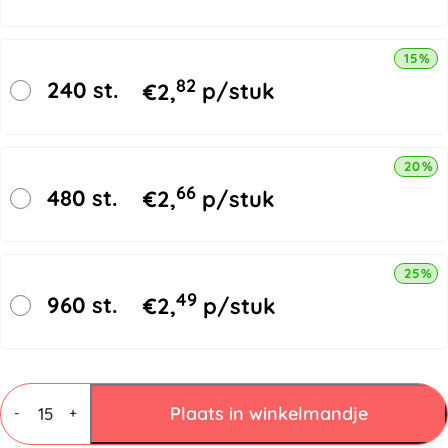
15% k
82
240 st.
€
2,
p/stuk
20% k
66
480 st.
€
2,
p/stuk
25% k
49
960 st.
€
2,
p/stuk
Vouwdozen
7
Plaats in winkelmandje
-
+
mm