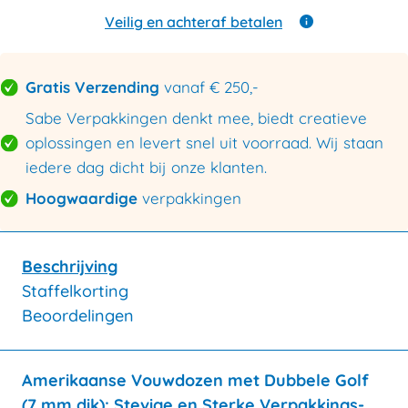
BC
dubbele
Veilig en achteraf betalen
golf
810x210x190mm
aantal
Gratis Verzending
vanaf € 250,-
Sabe Verpakkingen denkt mee, biedt creatieve
oplossingen en levert snel uit voorraad. Wij staan
iedere dag dicht bij onze klanten.
Hoogwaardige
verpakkingen
Beschrijving
Staffelkorting
Beoordelingen
Amerikaanse Vouwdozen met Dubbele Golf
(7 mm dik): Stevige en Sterke Verpakkings-