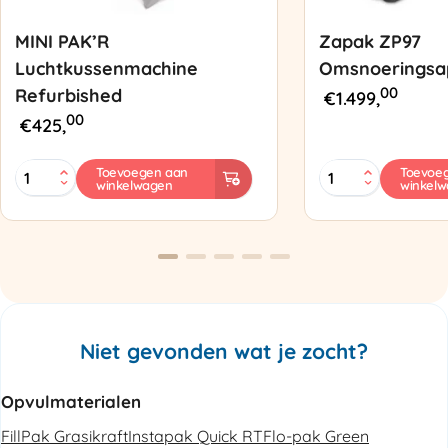
MINI PAK’R
Zapak ZP97
Luchtkussenmachine
Omsnoeringsa
00
Refurbished
€
1.499,
00
€
425,
MINI
Zapak
Toevoegen aan
Toevoe
winkelwagen
winkel
PAK'R
ZP97
Luchtkussenmachine
Omsnoeringsapp
Refurbished
aantal
aantal
Niet gevonden wat je zocht?
Opvulmaterialen
FillPak Grasikraft
Instapak Quick RT
Flo-pak Green