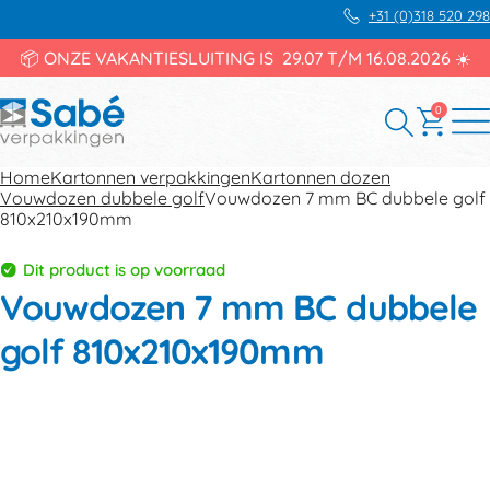
+31 (0)318 520 298
📦 ONZE VAKANTIESLUITING IS 29.07 T/M 16.08.2026 ☀️
0
Home
Kartonnen verpakkingen
Kartonnen dozen
Vouwdozen dubbele golf
Vouwdozen 7 mm BC dubbele golf
810x210x190mm
Dit product is op voorraad
Vouwdozen 7 mm BC dubbele
golf 810x210x190mm