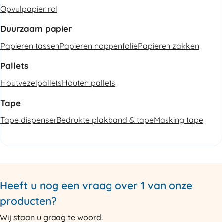
Opvulpapier rol
Duurzaam papier
Papieren tassen
Papieren noppenfolie
Papieren zakken
Pallets
Houtvezelpallets
Houten pallets
Tape
Tape dispenser
Bedrukte plakband & tape
Masking tape
Heeft u nog een vraag over 1 van onze
producten?
Wij staan u graag te woord.