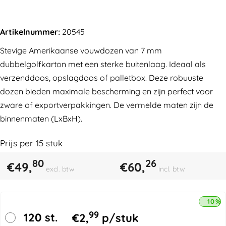
Artikelnummer:
20545
Stevige Amerikaanse vouwdozen van 7 mm
dubbelgolfkarton met een sterke buitenlaag. Ideaal als
verzenddoos, opslagdoos of palletbox. Deze robuuste
dozen bieden maximale bescherming en zijn perfect voor
zware of exportverpakkingen. De vermelde maten zijn de
binnenmaten (LxBxH).
Prijs per
15
stuk
80
26
€
49,
€
60,
excl. btw
incl. btw
10% 
99
120 st.
€
2,
p/stuk