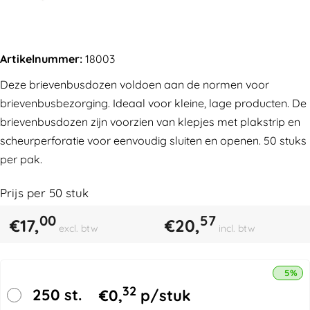
Artikelnummer:
18003
Deze brievenbusdozen voldoen aan de normen voor
brievenbusbezorging. Ideaal voor kleine, lage producten. De
brievenbusdozen zijn voorzien van klepjes met plakstrip en
scheurperforatie voor eenvoudig sluiten en openen. 50 stuks
per pak.
Prijs per
50
stuk
00
57
€
17,
€
20,
excl. btw
incl. btw
5% k
32
250 st.
€
0,
p/stuk