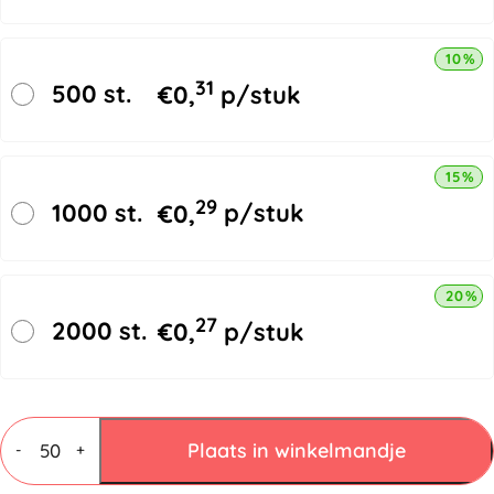
10% k
31
500 st.
€
0,
p/stuk
15% k
29
1000 st.
€
0,
p/stuk
20% k
27
2000 st.
€
0,
p/stuk
Brievenbusdozen
A4
Plaats in winkelmandje
-
+
310x220x28mm
wit