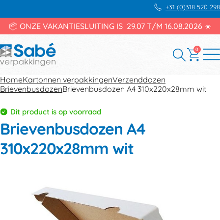
+31 (0)318 520 298
📦 ONZE VAKANTIESLUITING IS 29.07 T/M 16.08.2026 ☀️
0
Home
Kartonnen verpakkingen
Verzenddozen
Brievenbusdozen
Brievenbusdozen A4 310x220x28mm wit
Dit product is op voorraad
Brievenbusdozen A4
310x220x28mm wit