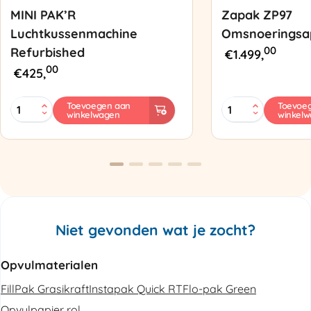
MINI PAK’R
Zapak ZP97
Luchtkussenmachine
Omsnoeringsa
00
Refurbished
€
1.499,
00
€
425,
MINI
Zapak
Toevoegen aan
Toevoe
winkelwagen
winkel
PAK'R
ZP97
Luchtkussenmachine
Omsnoeringsapp
Refurbished
aantal
aantal
Niet gevonden wat je zocht?
Opvulmaterialen
FillPak Grasikraft
Instapak Quick RT
Flo-pak Green
Opvulpapier rol