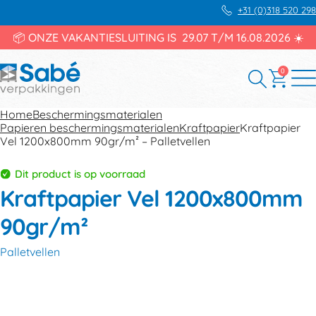
+31 (0)318 520 298
📦 ONZE VAKANTIESLUITING IS 29.07 T/M 16.08.2026 ☀️
0
Home
Beschermingsmaterialen
Papieren beschermingsmaterialen
Kraftpapier
Kraftpapier
Vel 1200x800mm 90gr/m² – Palletvellen
Dit product is op voorraad
Kraftpapier Vel 1200x800mm
90gr/m²
Palletvellen