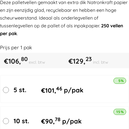
Deze palletvellen gemaakt van extra dik Natronkraft papier
en zijn eenzijdig glad, recyclebaar en hebben een hoge
scheurweerstand. Ideaal als onderlegvellen of
tussenlegvellen op de pallet of als inpakpapier.
250 vellen
per pak
.
Prijs per
1
pak
80
23
€
106,
€
129,
excl. btw
incl. btw
5% k
46
5 st.
€
101,
p/pak
15% k
78
10 st.
€
90,
p/pak