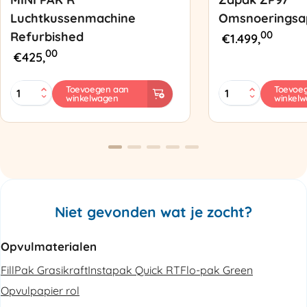
Luchtkussenmachine
Omsnoeringsa
00
Refurbished
€
1.499,
00
€
425,
MINI
Zapak
Toevoegen aan
Toevoe
winkelwagen
winkel
PAK'R
ZP97
Luchtkussenmachine
Omsnoeringsapp
Refurbished
aantal
aantal
Niet gevonden wat je zocht?
Opvulmaterialen
FillPak Grasikraft
Instapak Quick RT
Flo-pak Green
Opvulpapier rol