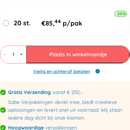
20% k
44
20 st.
€
85,
p/pak
Kraftpapier
Vel
Plaats in winkelmandje
-
+
1200x800mm
90gr/m²
-
Veilig en achteraf betalen
Palletvellen
aantal
Gratis Verzending
vanaf € 250,-
Sabe Verpakkingen denkt mee, biedt creatieve
oplossingen en levert snel uit voorraad. Wij staan
iedere dag dicht bij onze klanten.
Hoogwaardige
verpakkingen