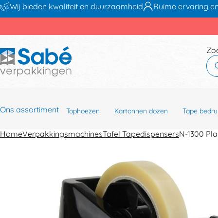
Wij bieden kwaliteit en duurzaamheid
Ruime ervaring en
Zo
Ons assortiment
Tophoezen
Kartonnen dozen
Tape bedru
Home
Verpakkingsmachines
Tafel Tapedispensers
N-1300 Pl