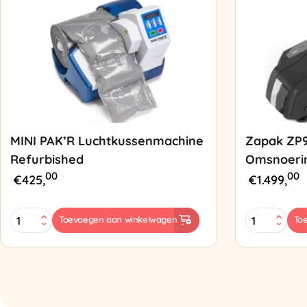
MINI PAK’R Luchtkussenmachine
Zapak ZP
Refurbished
Omsnoeri
00
00
€
425,
€
1.499,
MINI
Zapak
Toevoegen aan winkelwagen
To
PAK'R
ZP97
Luchtkussenmachine
Omsnoering
Refurbished
aantal
aantal