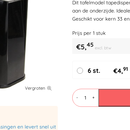
Dit tafelmodel tapedispe
aan de onderzijde. Ideal
Geschikt voor kern 33 e
Prijs per
1
stuk
45
€
5,
excl. btw
91
6 st.
€
4,
N-
1300
-
+
Plakbandhouder
zwart
aantal
ingen en levert snel uit