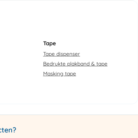
Tape
Tape dispenser
Bedrukte plakband & tape
Masking tape
cten?