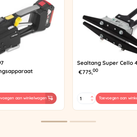
97
Sealtang Super Cello 
00
ngsapparaat
€
775,
Sealtang
evoegen aan winkelwagen
Toevoegen aan wink
Super
sapparaat
Cello
420
SCT-
2
aantal