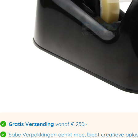
Gratis Verzending
vanaf € 250,-
Sabe Verpakkingen denkt mee, biedt creatieve oploss