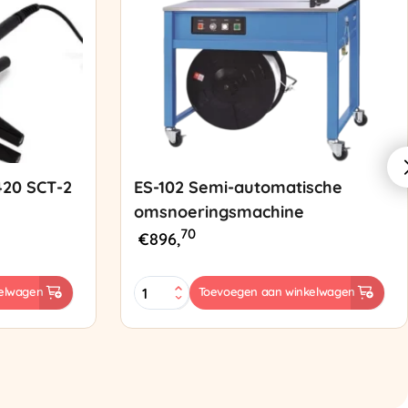
420 SCT-2
ES-102 Semi-automatische
omsnoeringsmachine
70
€
896,
ES-
elwagen
Toevoegen aan winkelwagen
102
Semi-
automatische
omsnoeringsmachine
aantal