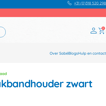
+31 (0)318 520 298
0
Over Sabé
Blogs
Hulp en contact
raad
akbandhouder zwart