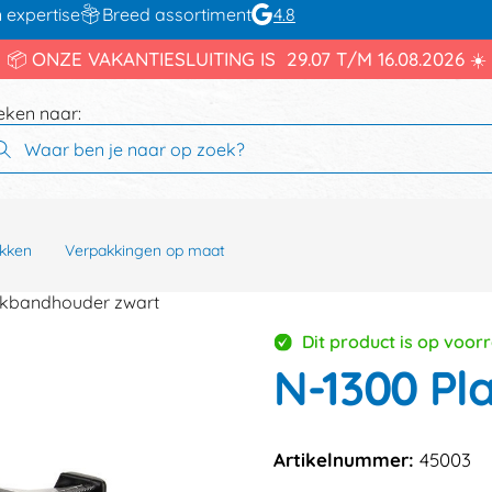
 expertise
Breed assortiment
4.8
📦 ONZE VAKANTIESLUITING IS 29.07 T/M 16.08.2026 ☀️
eken naar:
kken
Verpakkingen op maat
akbandhouder zwart
Dit product is op voor
N-1300 Pl
Artikelnummer:
45003