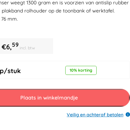
nser weegt 1300 gram en is voorzien van antislip rubber
e plakband rolhouder op de toonbank of werktafel.
n 76 mm.
59
€
6,
incl. btw
p/stuk
10% korting
Plaats in winkelmandje
Veilig en achteraf betalen