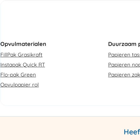
Opvulmaterialen
Duurzaam p
FillPak Grasikraft
Papieren ta
Instapak Quick RT
Papieren nop
Flo-pak Green
Papieren za
Opvulpapier rol
Heef