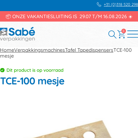
+31 (0)318 520 298
📦 ONZE VAKANTIESLUITING IS 29.07 T/M 16.08.2026 ☀️
0
Home
Verpakkingsmachines
Tafel Tapedispensers
TCE-100
mesje
Dit product is op voorraad
TCE-100 mesje