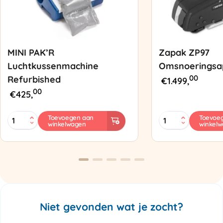
MINI PAK’R
Zapak ZP97
Luchtkussenmachine
Omsnoeringsa
00
Refurbished
€
1.499,
00
€
425,
MINI
Zapak
Toevoegen aan
Toevoe
winkelwagen
winkel
PAK'R
ZP97
Luchtkussenmachine
Omsnoeringsapp
Refurbished
aantal
aantal
Niet gevonden wat je zocht?