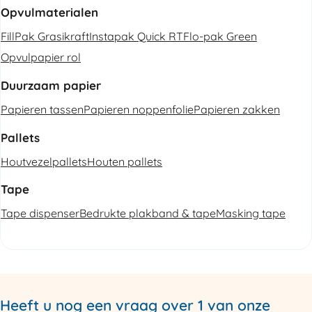
Opvulmaterialen
FillPak Grasikraft
Instapak Quick RT
Flo-pak Green
Opvulpapier rol
Duurzaam papier
Papieren tassen
Papieren noppenfolie
Papieren zakken
Pallets
Houtvezelpallets
Houten pallets
Tape
Tape dispenser
Bedrukte plakband & tape
Masking tape
Heeft u nog een vraag over 1 van onze