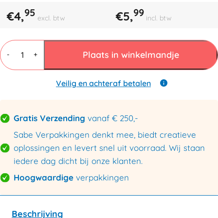
95
99
€
4,
€
5,
excl. btw
incl. btw
TCE-
100
Plaats in winkelmandje
-
+
mesje
aantal
Veilig en achteraf betalen
Gratis Verzending
vanaf € 250,-
Sabe Verpakkingen denkt mee, biedt creatieve
oplossingen en levert snel uit voorraad. Wij staan
iedere dag dicht bij onze klanten.
Hoogwaardige
verpakkingen
Beschrijving