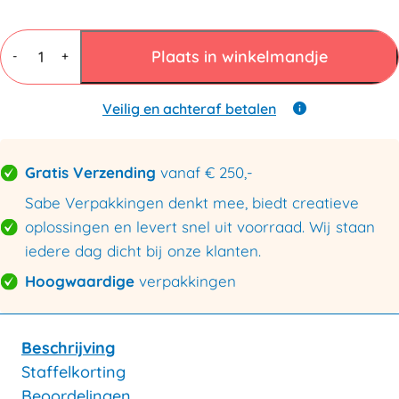
Tapedispenser
Heavy
Plaats in winkelmandje
-
+
Duty
50mm
tafelmodel
Veilig en achteraf betalen
aantal
Gratis Verzending
vanaf € 250,-
Sabe Verpakkingen denkt mee, biedt creatieve
oplossingen en levert snel uit voorraad. Wij staan
iedere dag dicht bij onze klanten.
Hoogwaardige
verpakkingen
Beschrijving
Staffelkorting
Beoordelingen