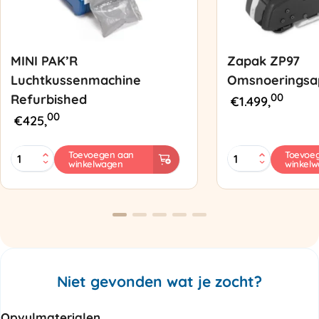
MINI PAK’R
Zapak ZP97
Luchtkussenmachine
Omsnoeringsa
00
Refurbished
€
1.499,
00
€
425,
MINI
Zapak
Toevoegen aan
Toevoe
winkelwagen
winkel
PAK'R
ZP97
Luchtkussenmachine
Omsnoeringsapp
Refurbished
aantal
aantal
Niet gevonden wat je zocht?
Opvulmaterialen