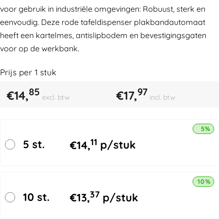
voor gebruik in industriële omgevingen: Robuust, sterk en
eenvoudig. Deze rode tafeldispenser plakbandautomaat
heeft een kartelmes, antislipbodem en bevestigingsgaten
voor op de werkbank.
Prijs per
1
stuk
85
97
€
14,
€
17,
excl. btw
incl. btw
5% k
11
5 st.
€
14,
p/stuk
10% k
37
10 st.
€
13,
p/stuk