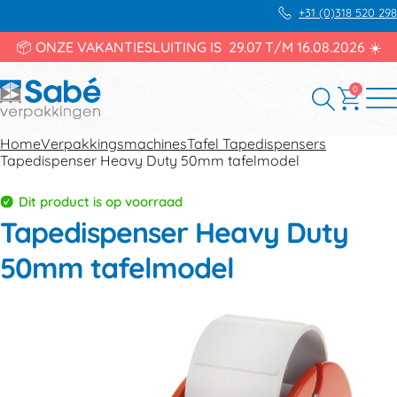
+31 (0)318 520 298
📦 ONZE VAKANTIESLUITING IS 29.07 T/M 16.08.2026 ☀️
0
Home
Verpakkingsmachines
Tafel Tapedispensers
Tapedispenser Heavy Duty 50mm tafelmodel
Dit product is op voorraad
Tapedispenser Heavy Duty
50mm tafelmodel