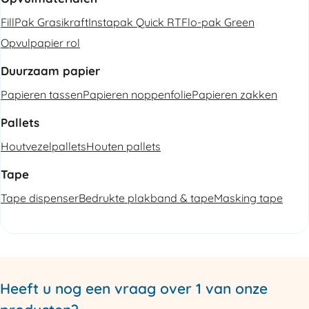
FillPak Grasikraft
Instapak Quick RT
Flo-pak Green
Opvulpapier rol
Duurzaam papier
Papieren tassen
Papieren noppenfolie
Papieren zakken
Pallets
Houtvezelpallets
Houten pallets
Tape
Tape dispenser
Bedrukte plakband & tape
Masking tape
Heeft u nog een vraag over 1 van onze