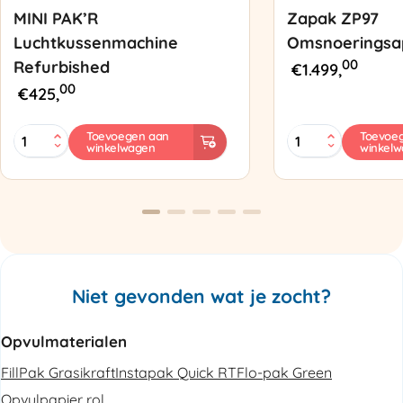
MINI PAK’R
Zapak ZP97
Luchtkussenmachine
Omsnoeringsa
00
Refurbished
€
1.499,
00
€
425,
MINI
Zapak
Toevoegen aan
Toevoe
winkelwagen
winkel
PAK'R
ZP97
Luchtkussenmachine
Omsnoeringsapp
Refurbished
aantal
aantal
Niet gevonden wat je zocht?
Opvulmaterialen
FillPak Grasikraft
Instapak Quick RT
Flo-pak Green
Opvulpapier rol