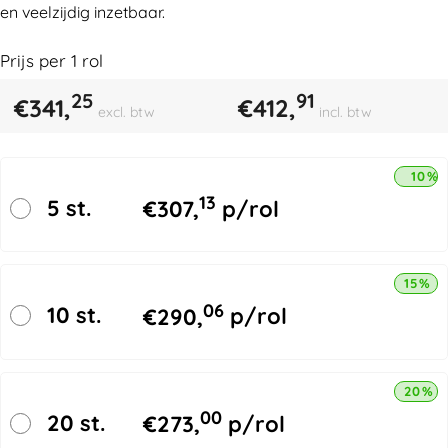
en veelzijdig inzetbaar.
Prijs per
1
rol
25
91
€
341,
€
412,
excl. btw
incl. btw
10% 
13
5 st.
€
307,
p/rol
15% k
06
10 st.
€
290,
p/rol
20% k
00
20 st.
€
273,
p/rol