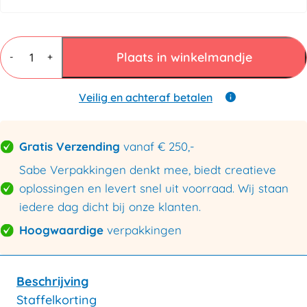
Afdekfolie
1600mmx195mtr
Plaats in winkelmandje
-
+
150my
transparant
aantal
Veilig en achteraf betalen
Gratis Verzending
vanaf € 250,-
Sabe Verpakkingen denkt mee, biedt creatieve
oplossingen en levert snel uit voorraad. Wij staan
iedere dag dicht bij onze klanten.
Hoogwaardige
verpakkingen
Beschrijving
Staffelkorting