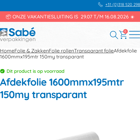
+31 (0)318 520 298
📦 ONZE VAKANTIESLUITING IS 29.07 T/M 16.08.2026 ☀️
0
Home
Folie & Zakken
Folie rollen
Transparant folie
Afdekfolie
1600mmx195mtr 150my transparant
Dit product is op voorraad
Afdekfolie 1600mmx195mtr
150my transparant