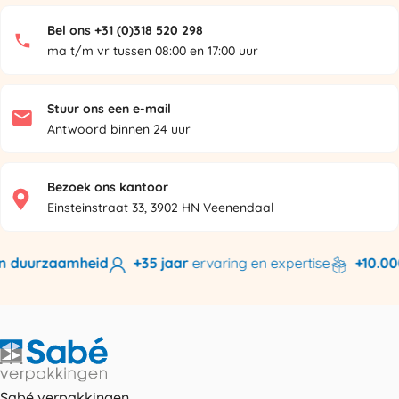
Bel ons +31 (0)318 520 298
ma t/m vr tussen 08:00 en 17:00 uur
Stuur ons een e-mail
Antwoord binnen 24 uur
Bezoek ons kantoor
Einsteinstraat 33, 3902 HN Veenendaal
n duurzaamheid
+35 jaar
ervaring en expertise
+10.000
Sabé verpakkingen