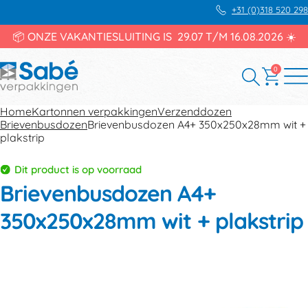
+31 (0)318 520 298
📦 ONZE VAKANTIESLUITING IS 29.07 T/M 16.08.2026 ☀️
0
Home
Kartonnen verpakkingen
Verzenddozen
Brievenbusdozen
Brievenbusdozen A4+ 350x250x28mm wit +
plakstrip
Dit product is op voorraad
Brievenbusdozen A4+
350x250x28mm wit + plakstrip