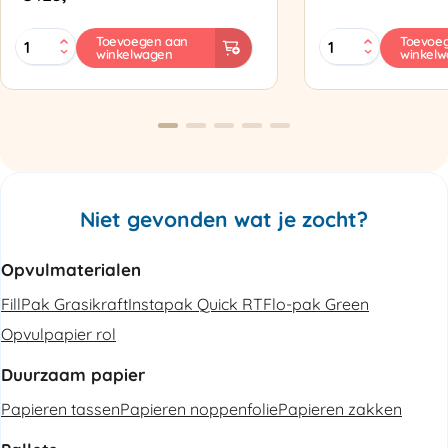
MINI
Zapak
Toevoegen aan
Toevoe
winkelwagen
winkel
PAK'R
ZP97
Luchtkussenmachine
Omsnoeringsapp
Refurbished
aantal
aantal
Niet gevonden wat je zocht?
Opvulmaterialen
FillPak Grasikraft
Instapak Quick RT
Flo-pak Green
Opvulpapier rol
Duurzaam papier
Papieren tassen
Papieren noppenfolie
Papieren zakken