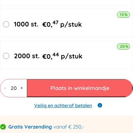
15% k
47
1000 st.
€
0,
p/stuk
20% k
44
2000 st.
€
0,
p/stuk
Brievenbusdozen
A4+
Plaats in winkelmandje
-
+
350x250x28mm
wit
+
Veilig en achteraf betalen
plakstrip
aantal
Gratis Verzending
vanaf € 250,-