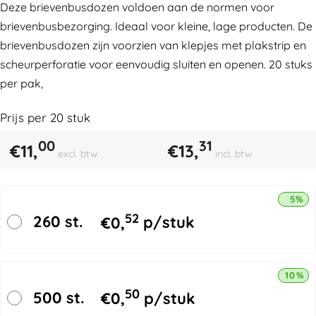
Deze brievenbusdozen voldoen aan de normen voor
brievenbusbezorging. Ideaal voor kleine, lage producten. De
brievenbusdozen zijn voorzien van klepjes met plakstrip en
scheurperforatie voor eenvoudig sluiten en openen. 20 stuks
per pak,
Prijs per
20
stuk
00
31
€
11,
€
13,
excl. btw
incl. btw
5% k
52
260 st.
€
0,
p/stuk
10% k
50
500 st.
€
0,
p/stuk