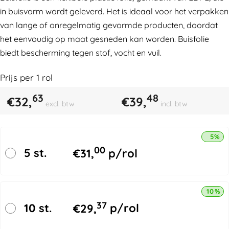
in buisvorm wordt geleverd. Het is ideaal voor het verpakken
van lange of onregelmatig gevormde producten, doordat
het eenvoudig op maat gesneden kan worden. Buisfolie
biedt bescherming tegen stof, vocht en vuil.
Prijs per
1
rol
63
48
€
32,
€
39,
excl. btw
incl. btw
5% k
00
5 st.
€
31,
p/rol
10% k
37
10 st.
€
29,
p/rol