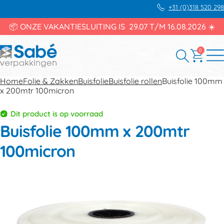
+31 (0)318 520 298
📦 ONZE VAKANTIESLUITING IS 29.07 T/M 16.08.2026 ☀️
0
Home
Folie & Zakken
Buisfolie
Buisfolie rollen
Buisfolie 100mm
x 200mtr 100micron
Dit product is op voorraad
Buisfolie 100mm x 200mtr
100micron