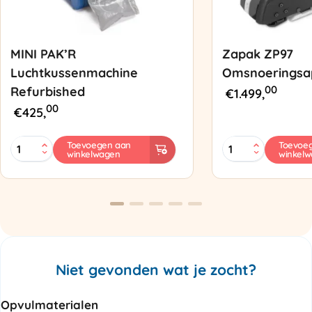
MINI PAK’R
Zapak ZP97
Luchtkussenmachine
Omsnoeringsa
00
Refurbished
€
1.499,
00
€
425,
MINI
Zapak
Toevoegen aan
Toevoe
winkelwagen
winkel
PAK'R
ZP97
Luchtkussenmachine
Omsnoeringsapp
Refurbished
aantal
aantal
Niet gevonden wat je zocht?
Opvulmaterialen