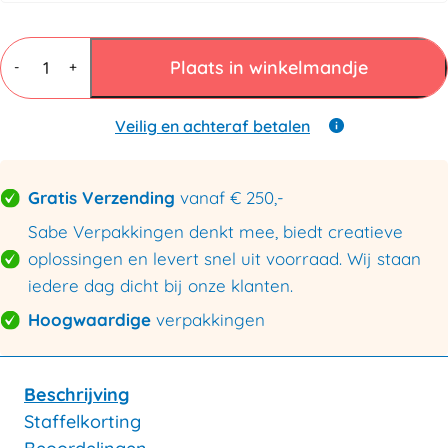
Buisfolie
100mm
Plaats in winkelmandje
-
+
x
200mtr
100micron
Veilig en achteraf betalen
aantal
Gratis Verzending
vanaf € 250,-
Sabe Verpakkingen denkt mee, biedt creatieve
oplossingen en levert snel uit voorraad. Wij staan
iedere dag dicht bij onze klanten.
Hoogwaardige
verpakkingen
Beschrijving
Staffelkorting