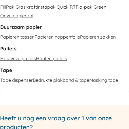
FillPak Grasikraft
Instapak Quick RT
Flo-pak Green
Opvulpapier rol
Duurzaam papier
Papieren tassen
Papieren noppenfolie
Papieren zakken
Pallets
Houtvezelpallets
Houten pallets
Tape
Tape dispenser
Bedrukte plakband & tape
Masking tape
Heeft u nog een vraag over 1 van onze
producten?