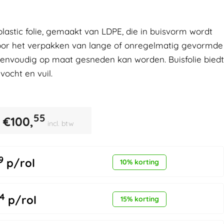
e plastic folie, gemaakt van LDPE, die in buisvorm wordt
 voor het verpakken van lange of onregelmatig gevormde
eenvoudig op maat gesneden kan worden. Buisfolie biedt
vocht en vuil.
55
€
100,
incl. btw
9
p/rol
10% korting
4
p/rol
15% korting