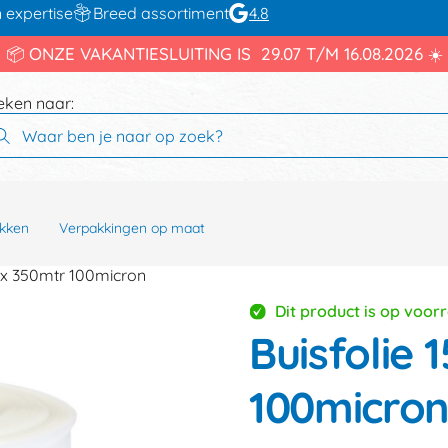
 expertise
Breed assortiment
4.8
📦 ONZE VAKANTIESLUITING IS 29.07 T/M 16.08.2026 ☀️
eken naar:
kken
Verpakkingen op maat
 x 350mtr 100micron
Dit product is op voor
Buisfolie
100micro