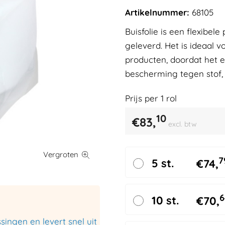
Artikelnummer:
68105
Buisfolie is een flexibel
geleverd. Het is ideaal
producten, doordat het 
bescherming tegen stof, 
Prijs per
1
rol
10
€
83,
excl. btw
7
5 st.
€
74,
6
10 st.
€
70,
ingen en levert snel uit