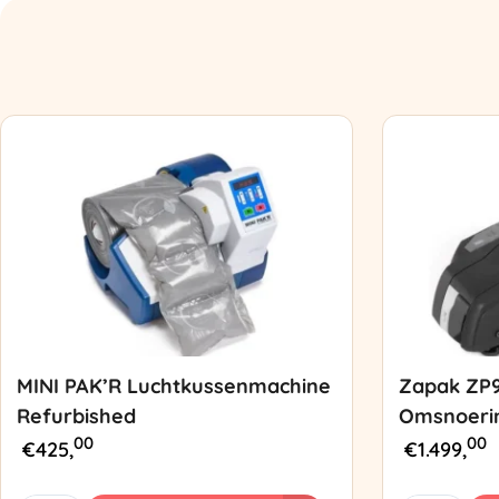
MINI PAK’R Luchtkussenmachine
Zapak ZP
Refurbished
Omsnoeri
00
00
€
425,
€
1.499,