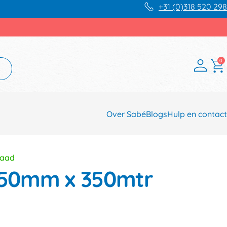
+31 (0)318 520 298
0
Over Sabé
Blogs
Hulp en contact
raad
 150mm x 350mtr
n