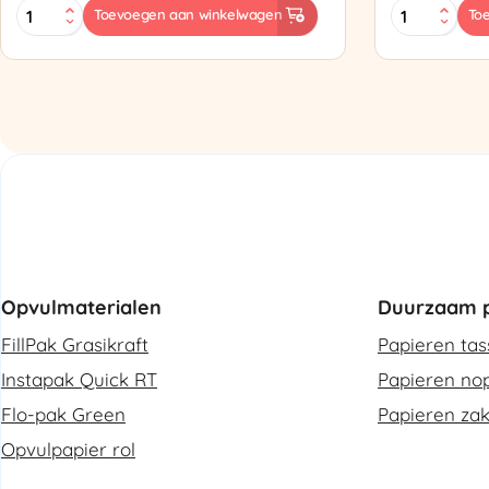
MINI
Zapak
Toevoegen aan winkelwagen
To
PAK'R
ZP97
Luchtkussenmachine
Omsnoering
Refurbished
aantal
aantal
Opvulmaterialen
Duurzaam p
FillPak Grasikraft
Papieren ta
Instapak Quick RT
Papieren nop
Flo-pak Green
Papieren za
Opvulpapier rol