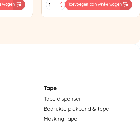
ES-
elwagen
Toevoegen aan winkelwagen
102
Semi-
automatische
omsnoeringsmachine
aantal
Tape
Tape dispenser
Bedrukte plakband & tape
Masking tape