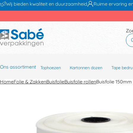
Wij bieden kwaliteit en duurzaamheid
Ruime ervaring en
Zo
Ons assortiment
Tophoezen
Kartonnen dozen
Tape bedru
Home
Folie & Zakken
Buisfolie
Buisfolie rollen
Buisfolie 150mm