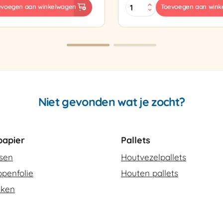
Sealtang
evoegen aan winkelwagen
Toevoegen aan wink
Super
sapparaat
Cello
420
SCT-
2
aantal
Niet gevonden wat je zocht?
apier
Pallets
ssen
Houtvezelpallets
penfolie
Houten pallets
kken