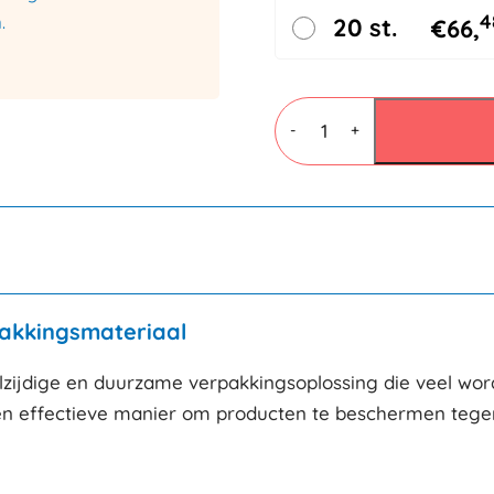
4
.
20 st.
€
66,
Buisfolie
150mm
-
+
x
350mtr
100micron
aantal
pakkingsmateriaal
lzijdige en duurzame verpakkingsoplossing die veel wordt
 een effectieve manier om producten te beschermen tege