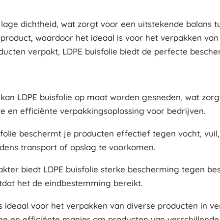
ge dichtheid, wat zorgt voor een uitstekende balans tuss
roduct, waardoor het ideaal is voor het verpakken van
ucten verpakt, LDPE buisfolie biedt de perfecte besche
rm kan LDPE buisfolie op maat worden gesneden, wat zor
e en efficiënte verpakkingsoplossing voor bedrijven.
ie beschermt je producten effectief tegen vocht, vuil, 
jdens transport of opslag te voorkomen.
arakter biedt LDPE buisfolie sterke bescherming tegen 
 totdat het de eindbestemming bereikt.
s ideaal voor het verpakken van diverse producten in ver
ige en efficiënte manier om producten van verschillende