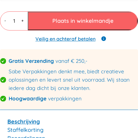
Buisfolie
220mm
Plaats in winkelmandje
-
+
x
610mtr
100micron
Veilig en achteraf betalen
aantal
Gratis Verzending
vanaf € 250,-
Sabe Verpakkingen denkt mee, biedt creatieve
oplossingen en levert snel uit voorraad. Wij staan
iedere dag dicht bij onze klanten.
Hoogwaardige
verpakkingen
Beschrijving
Staffelkorting