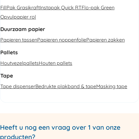
FillPak Grasikraft
Instapak Quick RT
Flo-pak Green
Opvulpapier rol
Duurzaam papier
Papieren tassen
Papieren noppenfolie
Papieren zakken
Pallets
Houtvezelpallets
Houten pallets
Tape
Tape dispenser
Bedrukte plakband & tape
Masking tape
Heeft u nog een vraag over 1 van onze
producten?