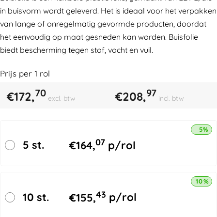
in buisvorm wordt geleverd. Het is ideaal voor het verpakken
van lange of onregelmatig gevormde producten, doordat
het eenvoudig op maat gesneden kan worden. Buisfolie
biedt bescherming tegen stof, vocht en vuil.
Prijs per
1
rol
70
97
€
172,
€
208,
excl. btw
incl. btw
5% k
07
5 st.
€
164,
p/rol
10% k
43
10 st.
€
155,
p/rol