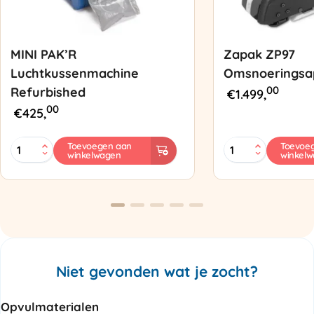
MINI PAK’R
Zapak ZP97
Luchtkussenmachine
Omsnoeringsa
00
Refurbished
€
1.499,
00
€
425,
MINI
Zapak
Toevoegen aan
Toevoe
winkelwagen
winkel
PAK'R
ZP97
Luchtkussenmachine
Omsnoeringsapp
Refurbished
aantal
aantal
Niet gevonden wat je zocht?
Opvulmaterialen