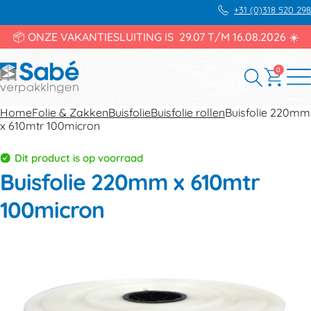
+31 (0)318 520 298
📦 ONZE VAKANTIESLUITING IS 29.07 T/M 16.08.2026 ☀️
0
Home
Folie & Zakken
Buisfolie
Buisfolie rollen
Buisfolie 220mm
x 610mtr 100micron
Dit product is op voorraad
Buisfolie 220mm x 610mtr
100micron