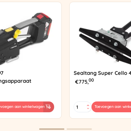
97
Sealtang Super Cello 
00
ngsapparaat
€
775,
Sealtang
evoegen aan winkelwagen
Toevoegen aan wink
Super
sapparaat
Cello
420
SCT-