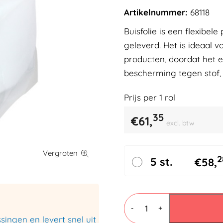
Artikelnummer:
68118
Buisfolie is een flexibel
geleverd. Het is ideaal
producten, doordat het 
bescherming tegen stof, 
Prijs per
1
rol
35
€
61,
excl. btw
2
5 st.
€
58,
Buisfolie
500mm
-
+
x
ingen en levert snel uit