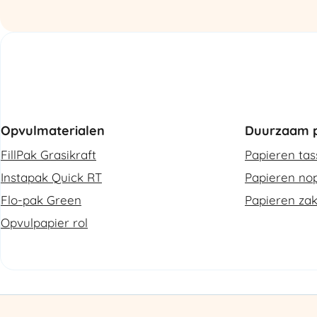
Opvulmaterialen
Duurzaam p
FillPak Grasikraft
Papieren ta
Instapak Quick RT
Papieren nop
Flo-pak Green
Papieren za
Opvulpapier rol