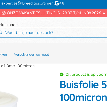
 expertise
Breed assortiment
4.8
📦 ONZE VAKANTIESLUITING IS 29.07 T/M 16.08.2026 ☀️
eken naar:
kken
Verpakkingen op maat
 x 110mtr 100micron
Dit product is op voor
Buisfolie
100micro