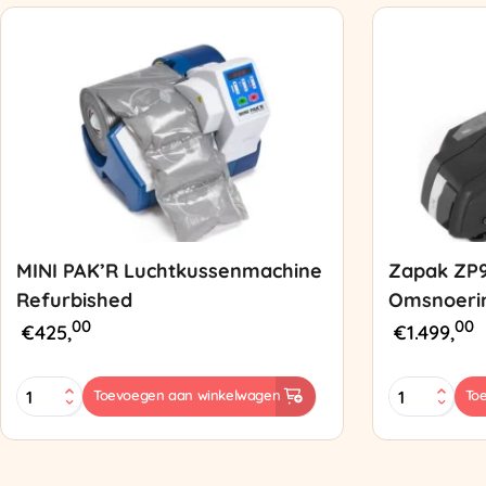
MINI PAK’R Luchtkussenmachine
Zapak ZP
Refurbished
Omsnoeri
00
00
€
425,
€
1.499,
MINI
Zapak
Toevoegen aan winkelwagen
To
PAK'R
ZP97
Luchtkussenmachine
Omsnoering
Refurbished
aantal
aantal