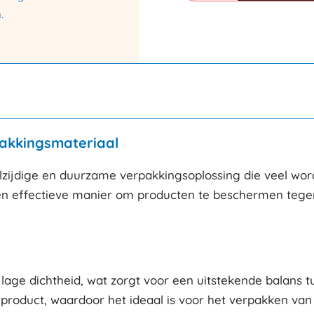
110mtr
.
100micron
aantal
pakkingsmateriaal
lzijdige en duurzame verpakkingsoplossing die veel wordt
 een effectieve manier om producten te beschermen tege
ge dichtheid, wat zorgt voor een uitstekende balans tuss
roduct, waardoor het ideaal is voor het verpakken van