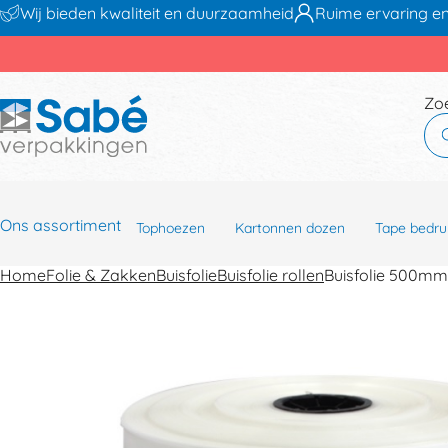
Wij bieden kwaliteit en duurzaamheid
Ruime ervaring en
Zo
Ons assortiment
Tophoezen
Kartonnen dozen
Tape bedru
Home
Folie & Zakken
Buisfolie
Buisfolie rollen
Buisfolie 500mm