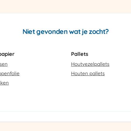
2
aantal
Niet gevonden wat je zocht?
apier
Pallets
ssen
Houtvezelpallets
penfolie
Houten pallets
kken