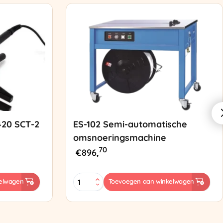
420 SCT-2
ES-102 Semi-automatische
omsnoeringsmachine
70
€
896,
ES-
elwagen
Toevoegen aan winkelwagen
102
Semi-
automatische
omsnoeringsmachine