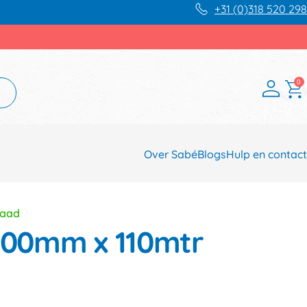
+31 (0)318 520 298
0
Over Sabé
Blogs
Hulp en contact
raad
 500mm x 110mtr
n