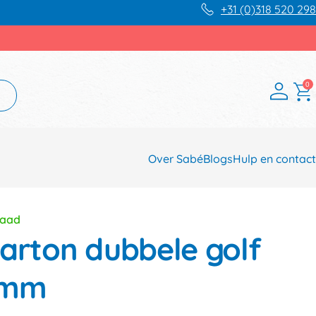
+31 (0)318 520 298
0
Over Sabé
Blogs
Hulp en contact
raad
karton dubbele golf
0mm