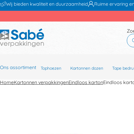
Wij bieden kwaliteit en duurzaamheid
Ruime ervaring en
Zo
Ons assortiment
Tophoezen
Kartonnen dozen
Tape bedru
Home
Kartonnen verpakkingen
Eindloos karton
Eindloos kar