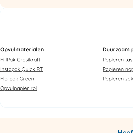
Opvulmaterialen
Duurzaam p
FillPak Grasikraft
Papieren ta
Instapak Quick RT
Papieren nop
Flo-pak Green
Papieren za
Opvulpapier rol
Heef