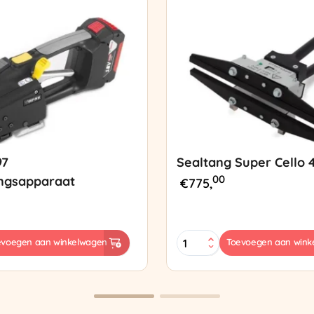
97
Sealtang Super Cello 
00
ngsapparaat
€
775,
Sealtang
evoegen aan winkelwagen
Toevoegen aan wink
Super
sapparaat
Cello
420
SCT-
2