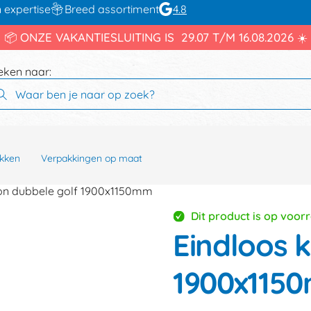
 expertise
Breed assortiment
4.8
📦 ONZE VAKANTIESLUITING IS 29.07 T/M 16.08.2026 ☀️
eken naar:
kken
Verpakkingen op maat
ton dubbele golf 1900x1150mm
Dit product is op voor
Eindloos 
1900x115