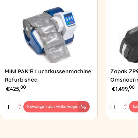
MINI PAK’R Luchtkussenmachine
Zapak ZP
Refurbished
Omsnoeri
00
00
€
425,
€
1.499,
MINI
Zapak
Toevoegen aan winkelwagen
To
PAK'R
ZP97
Luchtkussenmachine
Omsnoering
Refurbished
aantal
aantal