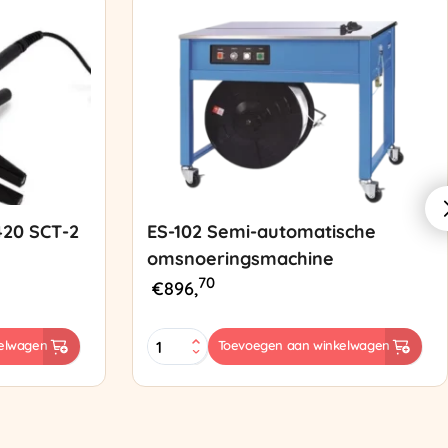
420 SCT-2
ES-102 Semi-automatische
omsnoeringsmachine
70
€
896,
ES-
elwagen
Toevoegen aan winkelwagen
102
Semi-
automatische
omsnoeringsmachine
aantal