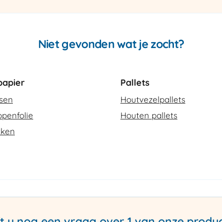
aantal
Niet gevonden wat je zocht?
apier
Pallets
ssen
Houtvezelpallets
penfolie
Houten pallets
kken
t u nog een vraag over 1 van onze produ