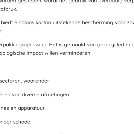
orden gesneden, wordt het gebruik van overbodig verpa
tafdruk.
biedt eindloos karton uitstekende bescherming voor zow
.
verpakkingsoplossing. Het is gemaakt van gerecycled mate
cologische impact willen verminderen.
 sectoren, waaronder:
deren van diverse afmetingen.
nes en apparatuur.
onder schade.