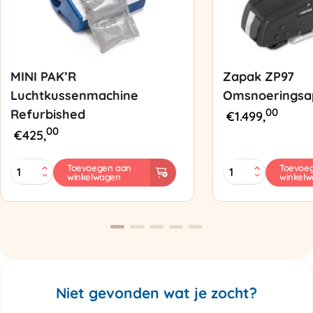
MINI PAK’R
Zapak ZP97
Luchtkussenmachine
Omsnoeringsa
00
Refurbished
€
1.499,
00
€
425,
MINI
Zapak
Toevoegen aan
Toevoe
winkelwagen
winkel
PAK'R
ZP97
Luchtkussenmachine
Omsnoeringsapp
Refurbished
aantal
aantal
Niet gevonden wat je zocht?