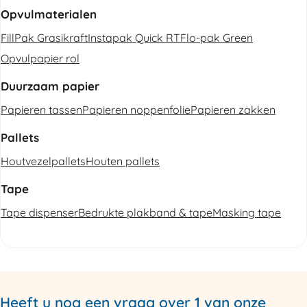
Opvulmaterialen
FillPak Grasikraft
Instapak Quick RT
Flo-pak Green
Opvulpapier rol
Duurzaam papier
Papieren tassen
Papieren noppenfolie
Papieren zakken
Pallets
Houtvezelpallets
Houten pallets
Tape
Tape dispenser
Bedrukte plakband & tape
Masking tape
Heeft u nog een vraag over 1 van onze