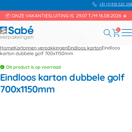
+31 (0)318 520 298
📦 ONZE VAKANTIESLUITING IS 29.07 T/M 16.08.2026 ☀️
0
Home
Kartonnen verpakkingen
Eindloos karton
Eindloos
karton dubbele golf 700x1150mm
Dit product is op voorraad
Eindloos karton dubbele golf
700x1150mm