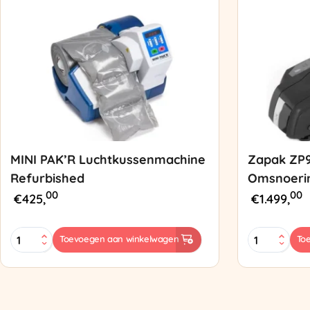
MINI PAK’R Luchtkussenmachine
Zapak ZP
Refurbished
Omsnoeri
00
00
€
425,
€
1.499,
MINI
Zapak
Toevoegen aan winkelwagen
To
PAK'R
ZP97
Luchtkussenmachine
Omsnoering
Refurbished
aantal
aantal