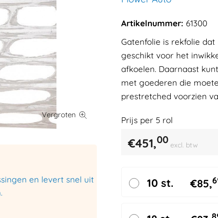
Artikelnummer:
61300
Gatenfolie is rekfolie da
geschikt voor het inwik
afkoelen. Daarnaast kunt 
met goederen die moeten 
prestretched voorzien va
Prijs per
5
rol
00
€
451,
excl. btw
ingen en levert snel uit
6
10 st.
€
85,
.
8