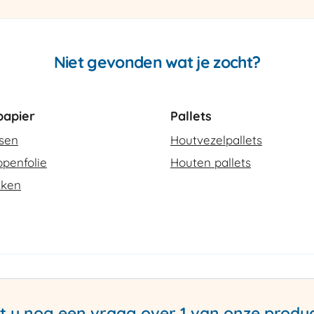
aantal
Niet gevonden wat je zocht?
apier
Pallets
ssen
Houtvezelpallets
penfolie
Houten pallets
kken
t u nog een vraag over 1 van onze produ