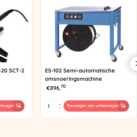
420 SCT-2
ES-102 Semi-automatische
omsnoeringsmachine
70
€
896,
ES-
elwagen
Toevoegen aan winkelwagen
102
Semi-
automatische
omsnoeringsmachine
aantal