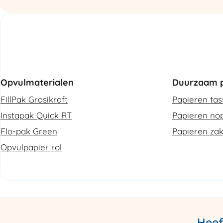
Opvulmaterialen
Duurzaam p
FillPak Grasikraft
Papieren ta
Instapak Quick RT
Papieren nop
Flo-pak Green
Papieren za
Opvulpapier rol
Heef