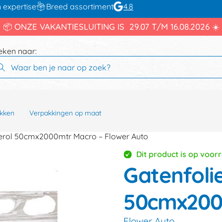
 expertise
Breed assortiment
4.8
📦 ONZE VAKANTIESLUITING IS 29.07 T/M 16.08.2026 ☀️
eken naar:
kken
Verpakkingen op maat
nerol 50cmx2000mtr Macro – Flower Auto
Dit product is op voor
Gatenfoli
50cmx200
Flower Auto