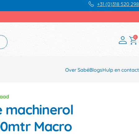
+31 (0)318 520 298
0
Over Sabé
Blogs
Hulp en contact
raad
e machinerol
0mtr Macro