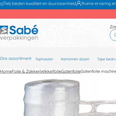
Wij bieden kwaliteit en duurzaamheid
Ruime ervaring en
Zo
Ons assortiment
Tophoezen
Kartonnen dozen
Tape bedru
Home
Folie & Zakken
Wikkelfolie
Gatenfolie
Gatenfolie machi