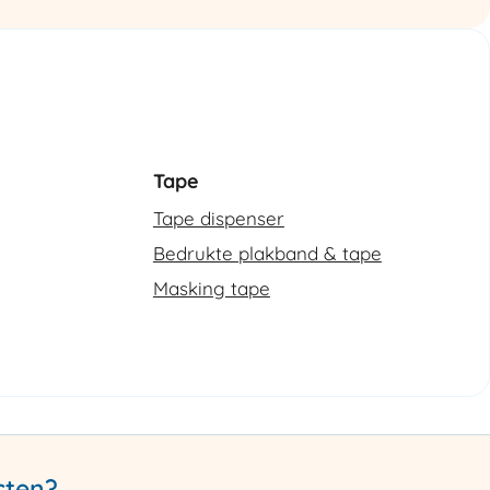
Tape
Tape dispenser
Bedrukte plakband & tape
Masking tape
cten?