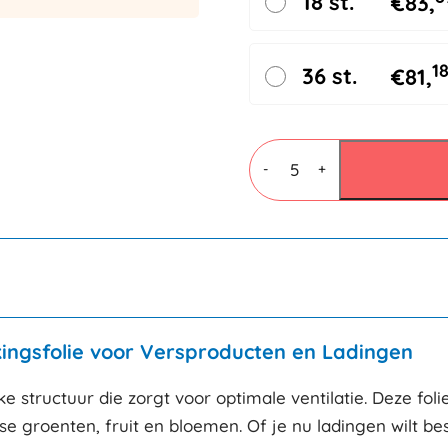
18 st.
€
83,
1
36 st.
€
81,
Gatenfolie
machinerol
-
+
50cmx2000mtr
Macro
-
Flower
Auto
aantal
kingsfolie voor Versproducten en Ladingen
ke structuur die zorgt voor optimale ventilatie. Deze fol
se groenten, fruit en bloemen. Of je nu ladingen wilt be