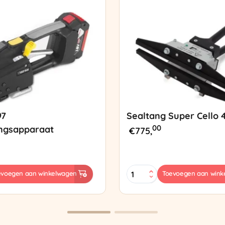
97
Sealtang Super Cello 
00
ngsapparaat
€
775,
Sealtang
evoegen aan winkelwagen
Toevoegen aan wink
Super
sapparaat
Cello
420
SCT-
2