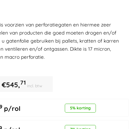
t is voorzien van perforatiegaten en hiermee zeer
kelen van producten die goed moeten drogen en/of
u gatenfolie gebruiken bij pallets, kratten of karren
ventileren en/of ontgassen. Dikte is 17 micron,
n macro perforatie.
71
€
545,
incl. btw
9
p/rol
5% korting
9