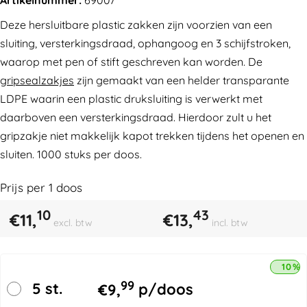
Deze hersluitbare plastic zakken zijn voorzien van een
sluiting, versterkingsdraad, ophangoog en 3 schijfstroken,
waarop met pen of stift geschreven kan worden. De
gripsealzakjes
zijn gemaakt van een helder transparante
LDPE waarin een plastic druksluiting is verwerkt met
daarboven een versterkingsdraad. Hierdoor zult u het
gripzakje niet makkelijk kapot trekken tijdens het openen en
sluiten. 1000 stuks per doos.
Prijs per
1
doos
10
43
€
11,
€
13,
excl. btw
incl. btw
10% 
99
5 st.
€
9,
p/doos