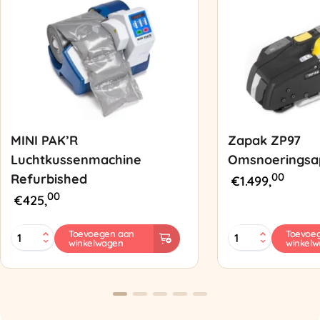
MINI PAK’R
Zapak ZP97
Luchtkussenmachine
Omsnoeringsa
00
Refurbished
€
1.499,
00
€
425,
MINI
Zapak
Toevoegen aan
Toevoe
winkelwagen
winkel
PAK'R
ZP97
Luchtkussenmachine
Omsnoeringsapp
Refurbished
aantal
aantal