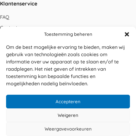
Klantenservice
FAQ
Contact
Toestemming beheren
Bestellen
Om de best mogelijke ervaring te bieden, maken wij
Betalen
gebruik van technologieën zoals cookies om
Levering
informatie over uw apparaat op te slaan en/of te
raadplegen. Het niet geven of intrekken van
Retouren
toestemming kan bepaalde functies en
Service en garantie
mogelijkheden nadelig beïnvloeden.
Herroepingsrecht
Accepteren
Weigeren
Veilig betalen
© 2026 Sabé Verpakkingen
Weergavevoorkeuren
4.8