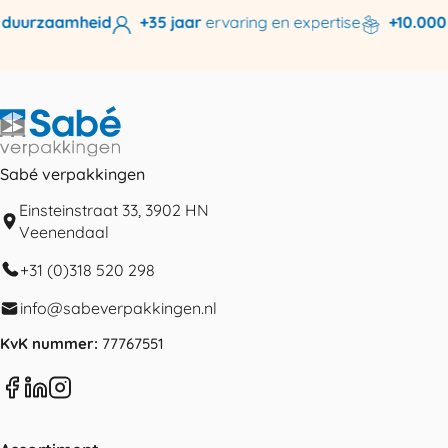
duurzaamheid
+35 jaar
ervaring en expertise
+10.000 
Sabé verpakkingen
Einsteinstraat 33, 3902 HN
Veenendaal
+31 (0)318 520 298
info@sabeverpakkingen.nl
KvK nummer:
77767551