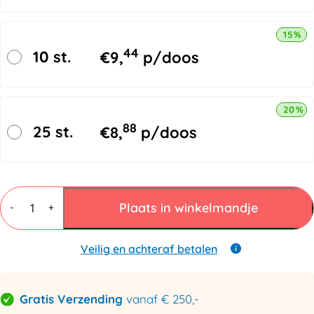
15% k
44
10 st.
€
9,
p/doos
20% k
88
25 st.
€
8,
p/doos
Gripzakjes
80
Plaats in winkelmandje
-
+
x
120mm
met
Veilig en achteraf betalen
schrijfstrook
-
50
Gratis Verzending
vanaf € 250,-
micron
aantal