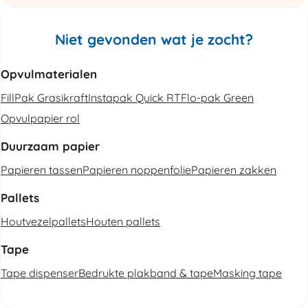
Niet gevonden wat je zocht?
Opvulmaterialen
FillPak Grasikraft
Instapak Quick RT
Flo-pak Green
Opvulpapier rol
Duurzaam papier
Papieren tassen
Papieren noppenfolie
Papieren zakken
Pallets
Houtvezelpallets
Houten pallets
Tape
Tape dispenser
Bedrukte plakband & tape
Masking tape