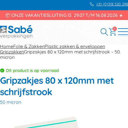
+31 (0)318 520 298
📦 ONZE VAKANTIESLUITING IS 29.07 T/M 16.08.2026 ☀️
0
Home
Folie & Zakken
Plastic zakken & enveloppen
Gripzakken
Gripzakjes 80 x 120mm met schrijfstrook – 50
micron
Dit product is op voorraad
Gripzakjes 80 x 120mm met
schrijfstrook
50 micron