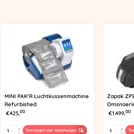
MINI PAK’R Luchtkussenmachine
Zapak ZP
Refurbished
Omsnoeri
00
00
€
425,
€
1.499,
MINI
Zapak
Toevoegen aan winkelwagen
To
PAK'R
ZP97