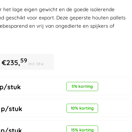
or het lage eigen gewicht en de goede isolerende
d geschikt voor export. Deze geperste houten pallets
tebesparend en vrij van ongedierte en spijkers of
59
€
235,
incl. btw
p/stuk
5% korting
p/stuk
10% korting
p/stuk
15% korting