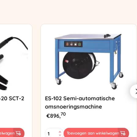
420 SCT-2
ES-102 Semi-automatische
omsnoeringsmachine
70
€
896,
ES-
elwagen
Toevoegen aan winkelwagen
102