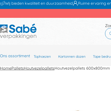
Wij bieden kwaliteit en duurzaamheid
Ruime ervaring en
Zo
Ons assortiment
Tophoezen
Kartonnen dozen
Tape bedru
Home
Pallets
Houtvezelpallets
Houtvezelpallets 600x800mm 