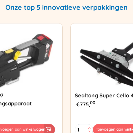
Onze top 5 innovatieve verpakkingen
97
Sealtang Super Cello 
00
ngsapparaat
€
775,
Sealtang
evoegen aan winkelwagen
Toevoegen aan wink
Super