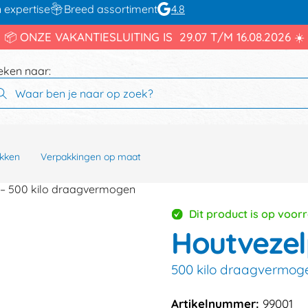
 expertise
Breed assortiment
4.8
📦 ONZE VAKANTIESLUITING IS 29.07 T/M 16.08.2026 ☀️
eken naar:
kken
Verpakkingen op maat
– 500 kilo draagvermogen
Dit product is op voor
Houtveze
500 kilo draagvermog
Artikelnummer:
99001