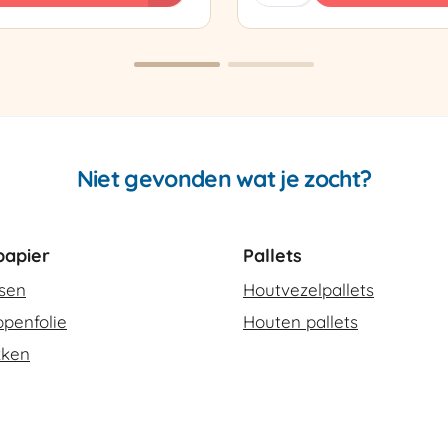
sapparaat
Cello
420
SCT-
2
aantal
Niet gevonden wat je zocht?
apier
Pallets
ssen
Houtvezelpallets
penfolie
Houten pallets
kken