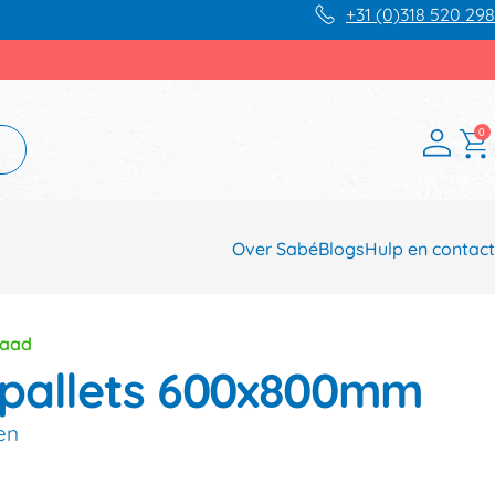
+31 (0)318 520 298
0
Over Sabé
Blogs
Hulp en contact
raad
lpallets 600x800mm
en