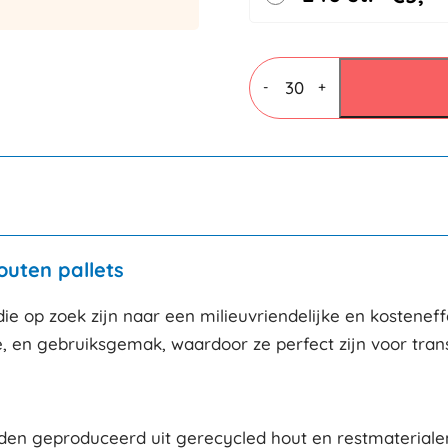
Houtvezelpallets
600x800mm
-
+
-
500
kilo
draagvermogen
aantal
outen pallets
die op zoek zijn naar een milieuvriendelijke en kostenef
 en gebruiksgemak, waardoor ze perfect zijn voor transp
den geproduceerd uit gerecycled hout en restmaterialen,