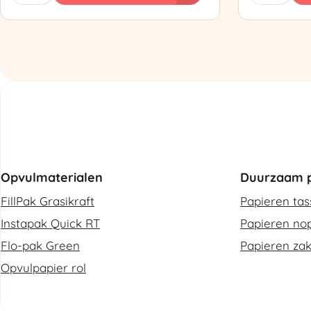
Luchtkussenmachine
Omsnoering
Refurbished
aantal
aantal
Opvulmaterialen
Duurzaam p
FillPak Grasikraft
Papieren ta
Instapak Quick RT
Papieren nop
Flo-pak Green
Papieren za
Opvulpapier rol