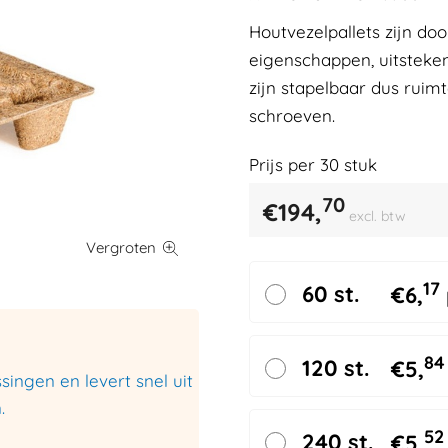
Houtvezelpallets zijn do
eigenschappen, uitsteken
zijn stapelbaar dus ruim
schroeven.
Prijs per
30
stuk
70
€
194,
excl. btw
17
60 st.
€
6,
84
120 st.
€
5,
ingen en levert snel uit
.
52
240 st.
€
5,