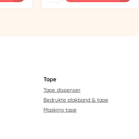
Semi-
automatische
omsnoeringsmachine
aantal
Tape
Tape dispenser
Bedrukte plakband & tape
Masking tape