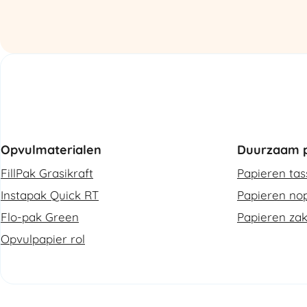
aantal
Opvulmaterialen
Duurzaam p
FillPak Grasikraft
Papieren ta
Instapak Quick RT
Papieren nop
Flo-pak Green
Papieren za
Opvulpapier rol