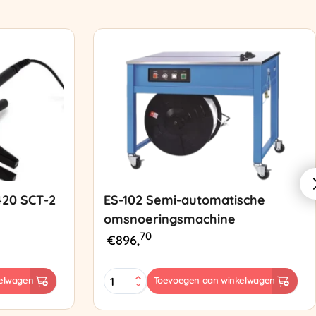
420 SCT-2
ES-102 Semi-automatische
omsnoeringsmachine
70
€
896,
ES-
elwagen
Toevoegen aan winkelwagen
102
Semi-
automatische