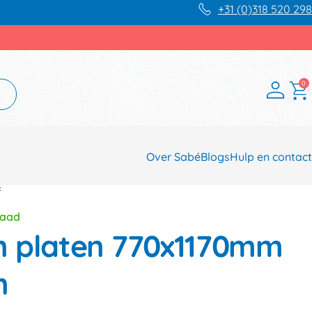
+31 (0)318 520 298
0
Over Sabé
Blogs
Hulp en contact
f
raad
n platen 770x1170mm
m