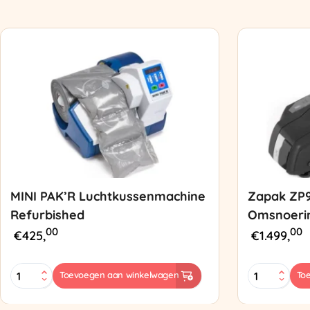
MINI PAK’R Luchtkussenmachine
Zapak ZP
Refurbished
Omsnoeri
00
00
€
425,
€
1.499,
MINI
Zapak
Toevoegen aan winkelwagen
To
PAK'R
ZP97
Luchtkussenmachine
Omsnoering
Refurbished
aantal