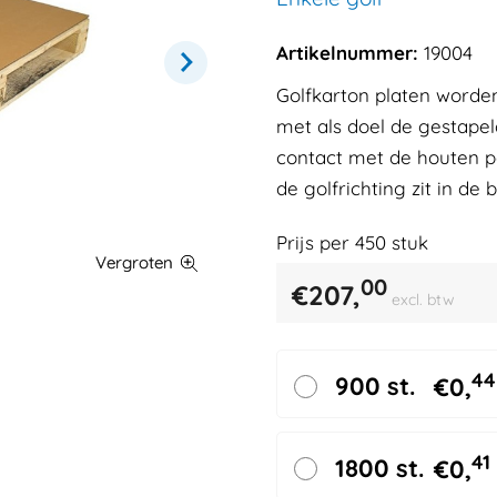
Artikelnummer:
19004
Golfkarton platen worden
met als doel de gestape
contact met de houten p
de golfrichting zit in de 
Prijs per
450
stuk
00
€
207,
excl. btw
44
900 st.
€
0,
41
1800 st.
€
0,