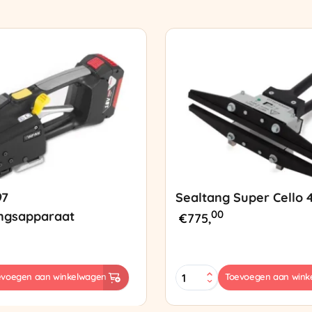
97
Sealtang Super Cello 
00
ngsapparaat
€
775,
Sealtang
evoegen aan winkelwagen
Toevoegen aan wink
Super
sapparaat
Cello
420