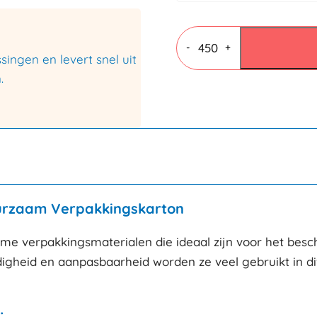
Kartonnen
platen
-
+
ingen en levert snel uit
770x1170mm
Bruin
.
3mm
-
Enkele
golf
aantal
Duurzaam Verpakkingskarton
zame verpakkingsmaterialen die ideaal zijn voor het bes
igheid en aanpasbaarheid worden ze veel gebruikt in div
: