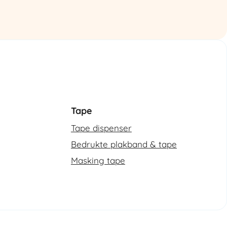
omsnoeringsmachine
aantal
Tape
Tape dispenser
Bedrukte plakband & tape
Masking tape