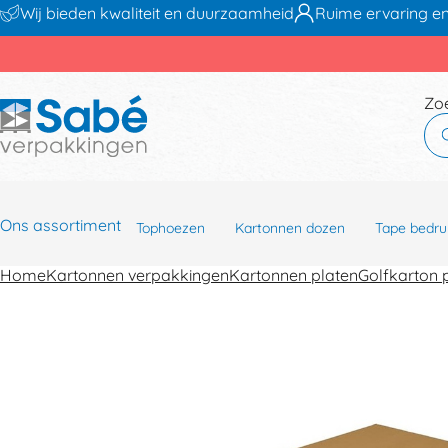
Wij bieden kwaliteit en duurzaamheid
Ruime ervaring en
Zo
Ons assortiment
Tophoezen
Kartonnen dozen
Tape bedru
Home
Kartonnen verpakkingen
Kartonnen platen
Golfkarton 