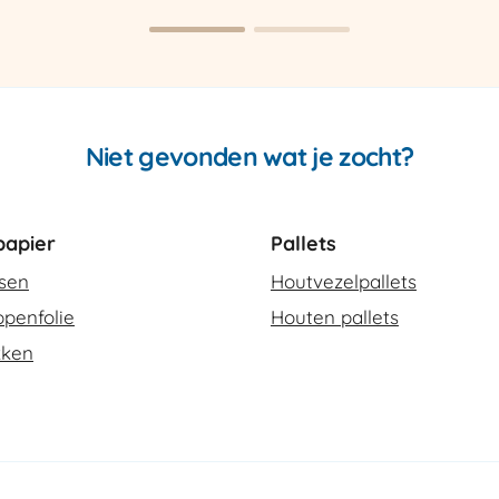
SCT-
2
aantal
Niet gevonden wat je zocht?
apier
Pallets
ssen
Houtvezelpallets
penfolie
Houten pallets
kken