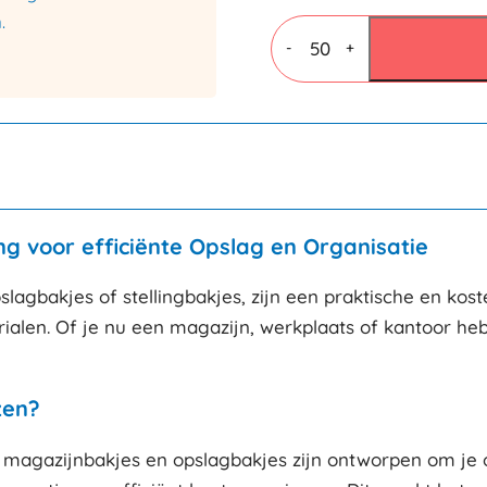
.
Kartonnen
sorteerdoos
-
+
50x300x110mm
aantal
ng voor efficiënte Opslag en Organisatie
lagbakjes of stellingbakjes, zijn een praktische en kos
rialen. Of je nu een magazijn, werkplaats of kantoor he
zen?
 magazijnbakjes en opslagbakjes zijn ontworpen om je o