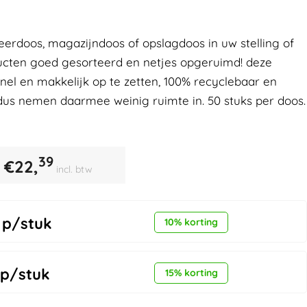
erdoos, magazijndoos of opslagdoos in uw stelling of
ducten goed gesorteerd en netjes opgeruimd! deze
snel en makkelijk op te zetten, 100% recyclebaar en
dus nemen daarmee weinig ruimte in. 50 stuks per doos.
39
€
22,
incl. btw
p/stuk
10% korting
p/stuk
15% korting