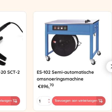
420 SCT-2
ES-102 Semi-automatische
omsnoeringsmachine
70
€
896,
ES-
elwagen
Toevoegen aan winkelwagen
102
Semi-