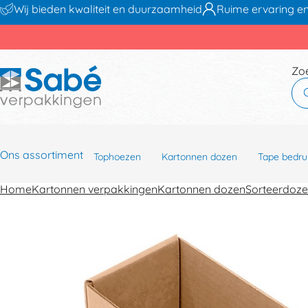
Wij bieden kwaliteit en duurzaamheid
Ruime ervaring en
Zo
Ons assortiment
Tophoezen
Kartonnen dozen
Tape bedru
Home
Kartonnen verpakkingen
Kartonnen dozen
Sorteerdoz