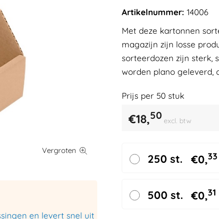
Artikelnummer:
14006
Met deze kartonnen sorte
magazijn zijn losse pro
sorteerdozen zijn sterk, 
worden plano geleverd, 
Prijs per
50
stuk
50
€
18,
excl. btw
33
250 st.
€
0,
31
500 st.
€
0,
ingen en levert snel uit