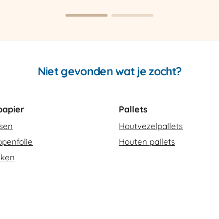
420
SCT-
2
aantal
Niet gevonden wat je zocht?
apier
Pallets
ssen
Houtvezelpallets
penfolie
Houten pallets
kken