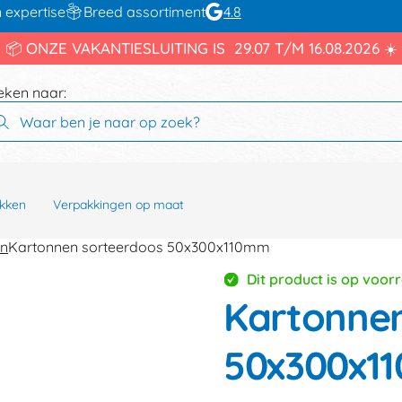
 expertise
Breed assortiment
4.8
📦 ONZE VAKANTIESLUITING IS 29.07 T/M 16.08.2026 ☀️
eken naar:
kken
Verpakkingen op maat
en
Kartonnen sorteerdoos 50x300x110mm
Dit product is op voor
Kartonnen
50x300x1