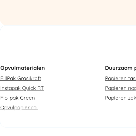
Refurbished
aantal
aantal
Opvulmaterialen
Duurzaam p
FillPak Grasikraft
Papieren ta
Instapak Quick RT
Papieren nop
Flo-pak Green
Papieren za
Opvulpapier rol