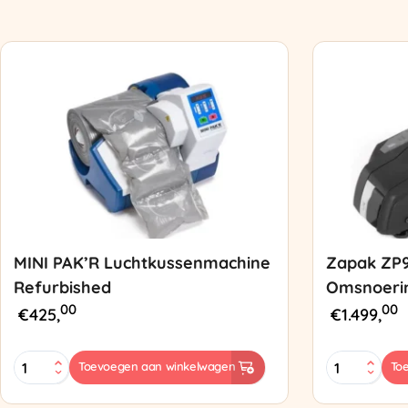
MINI PAK’R Luchtkussenmachine
Zapak ZP
Refurbished
Omsnoeri
00
00
€
425,
€
1.499,
MINI
Zapak
Toevoegen aan winkelwagen
To
PAK'R
ZP97
Luchtkussenmachine
Omsnoering