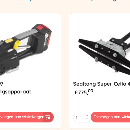
97
Sealtang Super Cello 
00
ngsapparaat
€
775,
Sealtang
evoegen aan winkelwagen
Toevoegen aan wink
Super
sapparaat
Cello