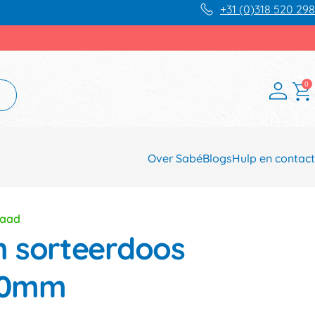
+31 (0)318 520 298
0
Over Sabé
Blogs
Hulp en contact
raad
 sorteerdoos
10mm