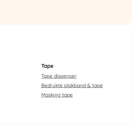
automatische
omsnoeringsmachine
aantal
Tape
Tape dispenser
Bedrukte plakband & tape
Masking tape