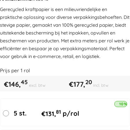
Gerecycled kraftpapier is een milieuvriendelijke en
praktische oplossing voor diverse verpakkingsbehoeften. Dit
stevige papier, gemaakt van 100% gerecycled papier, biedt
uitstekende bescherming bij het inpakken, opvullen en
beschermen van producten. Met extra meters per rol werk je
efficiënter en bespaar je op verpakkingsmateriaal. Perfect
voor gebruik in e-commerce, retail, en logistiek.
Prijs per
1
rol
45
20
€
146,
€
177,
excl. btw
incl. btw
10% 
81
5 st.
€
131,
p/rol