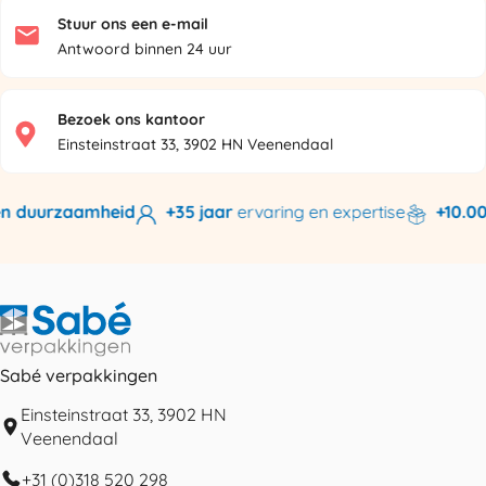
Stuur ons een e-mail
Antwoord binnen 24 uur
Bezoek ons kantoor
Einsteinstraat 33, 3902 HN Veenendaal
n duurzaamheid
+35 jaar
ervaring en expertise
+10.000
Sabé verpakkingen
Einsteinstraat 33, 3902 HN
Veenendaal
+31 (0)318 520 298