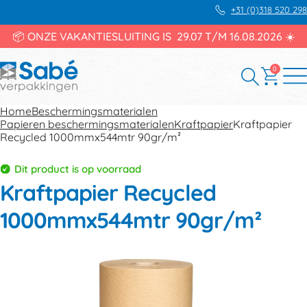
+31 (0)318 520 298
📦 ONZE VAKANTIESLUITING IS 29.07 T/M 16.08.2026 ☀️
0
Home
Beschermingsmaterialen
Papieren beschermingsmaterialen
Kraftpapier
Kraftpapier
Recycled 1000mmx544mtr 90gr/m²
Dit product is op voorraad
Kraftpapier Recycled
1000mmx544mtr 90gr/m²