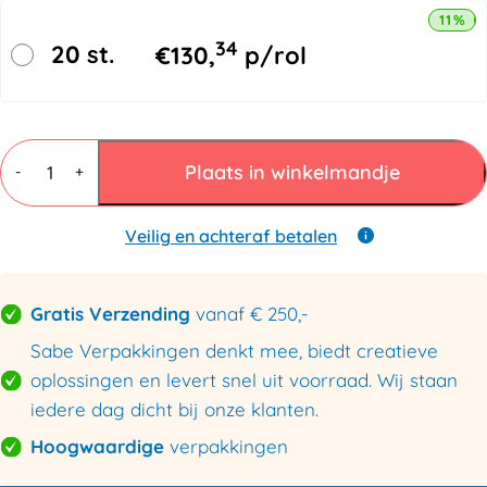
11% k
34
20 st.
€
130,
p/rol
Kraftpapier
Recycled
Plaats in winkelmandje
-
+
1000mmx544mtr
90gr/m²
aantal
Veilig en achteraf betalen
Gratis Verzending
vanaf € 250,-
Sabe Verpakkingen denkt mee, biedt creatieve
oplossingen en levert snel uit voorraad. Wij staan
iedere dag dicht bij onze klanten.
Hoogwaardige
verpakkingen