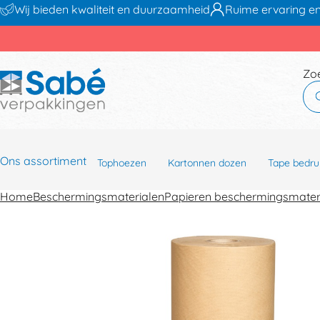
Wij bieden kwaliteit en duurzaamheid
Ruime ervaring en
Zo
Ons assortiment
Tophoezen
Kartonnen dozen
Tape bedru
Home
Beschermingsmaterialen
Papieren beschermingsmater