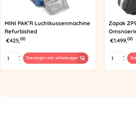
MINI PAK’R Luchtkussenmachine
Zapak ZP
Refurbished
Omsnoeri
00
00
€
425,
€
1.499,
MINI
Zapak
Toevoegen aan winkelwagen
To
PAK'R
ZP97
Luchtkussenmachine
Omsnoering
Refurbished
aantal
aantal