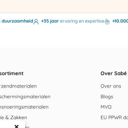
en duurzaamheid
+35 jaar
ervaring en expertise
+10.00
sortiment
Over Sabé
rzendmaterialen
Over ons
schermingsmaterialen
Blogs
snoeringsmaterialen
MVO
lie & Zakken
EU PPWR do
rton & papier