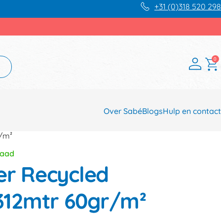
+31 (0)318 520 298
0
Over Sabé
Blogs
Hulp en contact
/m²
raad
er Recycled
12mtr 60gr/m²