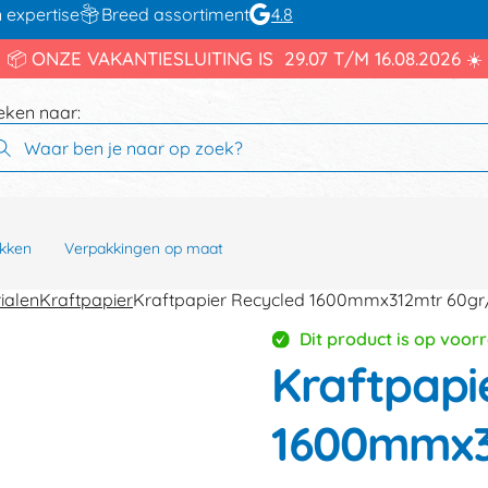
 expertise
Breed assortiment
4.8
📦 ONZE VAKANTIESLUITING IS 29.07 T/M 16.08.2026 ☀️
eken naar:
kken
Verpakkingen op maat
ialen
Kraftpapier
Kraftpapier Recycled 1600mmx312mtr 60gr
Dit product is op voor
Kraftpapi
1600mmx3