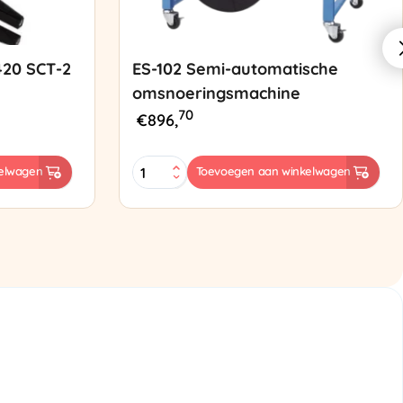
420 SCT-2
ES-102 Semi-automatische
omsnoeringsmachine
70
€
896,
ES-
elwagen
Toevoegen aan winkelwagen
102
Semi-
automatische
omsnoeringsmachine
aantal