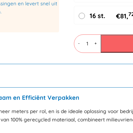
ingen en levert snel uit
.
7
16 st.
€
81,
Kraftpapier
Recycled
-
+
1600mmx312mtr
60gr/m²
aantal
zaam en Efficiënt Verpakken
meer meters per rol, en is de ideale oplossing voor bedr
van 100% gerecycled materiaal, combineert milieuvriendel