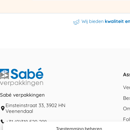
Wij bieden
kwaliteit 
As
Ve
Sabé verpakkingen
Be
Einsteinstraat 33, 3902 HN
Om
Veenendaal
Fo
+31 (0)318 520 298
Toestemming beheren
Ka