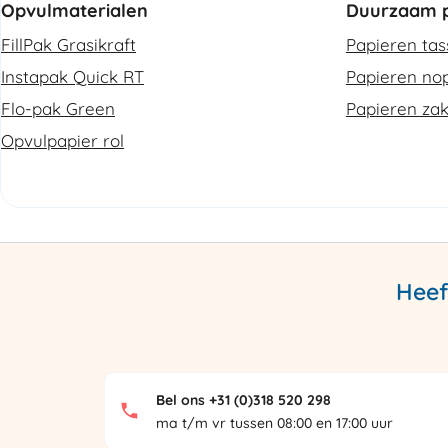
Opvulmaterialen
Duurzaam p
FillPak Grasikraft
Papieren ta
Instapak Quick RT
Papieren nop
Flo-pak Green
Papieren za
Opvulpapier rol
Heef
Bel ons +31 (0)318 520 298
ma t/m vr tussen 08:00 en 17:00 uur