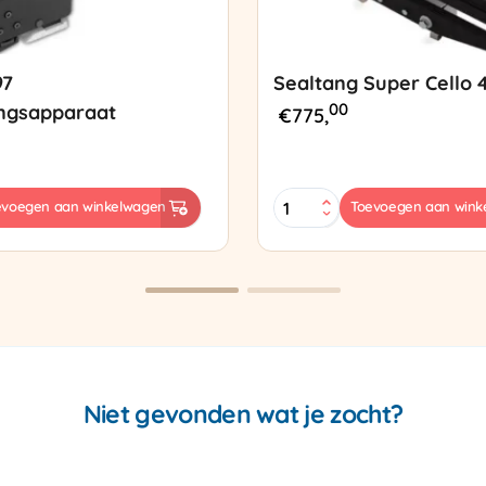
97
Sealtang Super Cello 
00
ngsapparaat
€
775,
Sealtang
evoegen aan winkelwagen
Toevoegen aan wink
Super
sapparaat
Cello
420
SCT-
2
aantal
Niet gevonden wat je zocht?