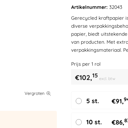
Artikelnummer:
32043
Gerecycled kraftpapier i
diverse verpakkingsbeho
papier, biedt uitstekend
van producten. Met extra
verpakkingsmateriaal. Per
Prijs per
1
rol
15
€
102,
excl. btw
9
5 st.
€
91,
8
10 st.
€
86,