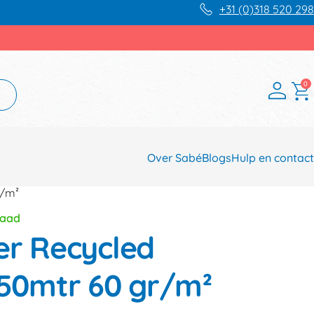
+31 (0)318 520 298
0
Over Sabé
Blogs
Hulp en contact
r/m²
raad
er Recycled
0mtr 60 gr/m²