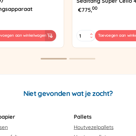
97
Sealtang Super Cello 
00
ngsapparaat
€
775,
Sealtang
evoegen aan winkelwagen
Toevoegen aan wink
Super
sapparaat
Cello
420
SCT-
2
aantal
Niet gevonden wat je zocht?
apier
Pallets
ssen
Houtvezelpallets