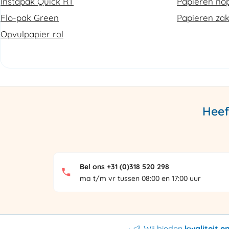
Instapak Quick RT
Papieren nop
Flo-pak Green
Papieren za
Opvulpapier rol
Heef
Bel ons +31 (0)318 520 298
ma t/m vr tussen 08:00 en 17:00 uur
Wij bieden
kwaliteit 