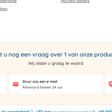
penfolie
Houten pallets
kken
t u nog een vraag over 1 van onze produ
Wij staan u graag te woord.
Stuur ons een e-mail
Antwoord binnen 24 uur
en duurzaamheid
+35 jaar
ervaring en expertise
+10.00