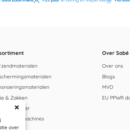
sortiment
Over Sabé
rzendmaterialen
Over ons
schermingsmaterialen
Blogs
snoeringsmaterialen
MVO
lie & Zakken
EU PPWR do
rton & papier
rpakkingsmachines
j
tie over