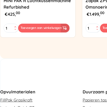
MINI PAK’R Luchtkussenmachine
Zapak ZP
Refurbished
Omsnoeri
00
00
€
425,
€
1.499,
MINI
Zapak
Toevoegen aan winkelwagen
To
PAK'R
ZP97
Luchtkussenmachine
Omsnoering
Refurbished
aantal
aantal
Opvulmaterialen
Duurzaam p
FillPak Grasikraft
Papieren ta