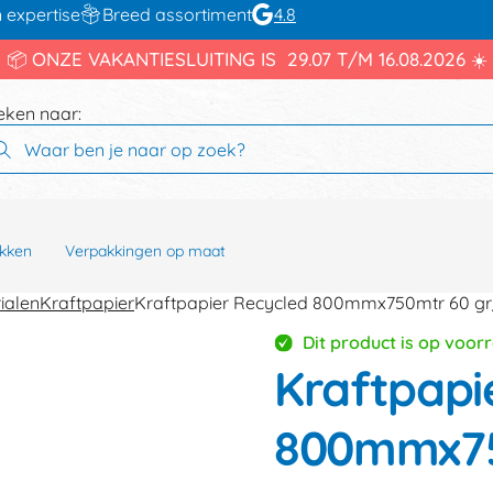
 expertise
Breed assortiment
4.8
📦 ONZE VAKANTIESLUITING IS 29.07 T/M 16.08.2026 ☀️
eken naar:
kken
Verpakkingen op maat
ialen
Kraftpapier
Kraftpapier Recycled 800mmx750mtr 60 g
Dit product is op voor
Kraftpapi
800mmx75