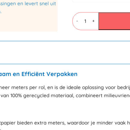
ingen en levert snel uit
.
Kraftpapier
Recycled
-
+
800mmx750mtr
60
gr/m²
aantal
zaam en Efficiënt Verpakken
meer meters per rol, en is de ideale oplossing voor bedr
van 100% gerecycled materiaal, combineert milieuvriendel
papier bieden extra meters, waardoor je minder vaak hoef