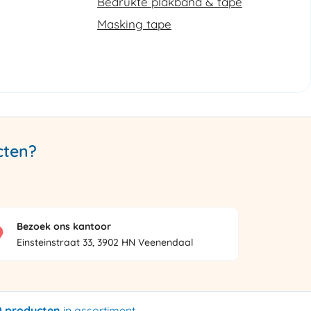
Bedrukte plakband & tape
Masking tape
cten?
Bezoek ons kantoor
Einsteinstraat 33, 3902 HN Veenendaal
0 producten
in assortiment