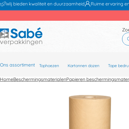
Wij bieden kwaliteit en duurzaamheid
Ruime ervaring en
Zo
Ons assortiment
Tophoezen
Kartonnen dozen
Tape bedru
Home
Beschermingsmaterialen
Papieren beschermingsmater