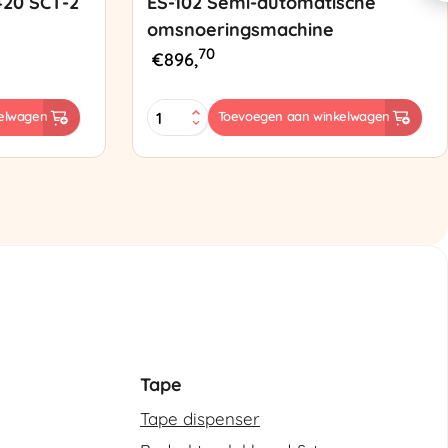
420 SCT-2
ES-102 Semi-automatische
omsnoeringsmachine
70
€
896,
ES-
elwagen
Toevoegen aan winkelwagen
102
Semi-
automatische
omsnoeringsmachine
aantal
Tape
Tape dispenser