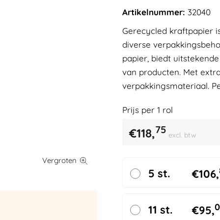
Artikelnummer:
32040
Gerecycled kraftpapier i
diverse verpakkingsbeho
papier, biedt uitstekend
van producten. Met extra
verpakkingsmateriaal. Per
Prijs per
1
rol
75
€
118,
excl. btw
5 st.
€
106,
0
11 st.
€
95,