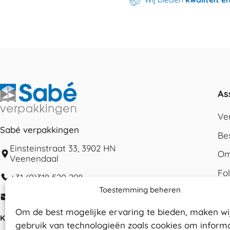
As
Ve
Sabé verpakkingen
Be
Einsteinstraat 33, 3902 HN
Om
Veenendaal
Fo
+31 (0)318 520 298
Toestemming beheren
Ka
info@sabeverpakkingen.nl
Ve
Om de best mogelijke ervaring te bieden, maken wi
KvK nummer:
77767551
gebruik van technologieën zoals cookies om informa