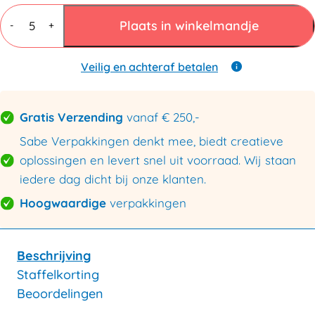
LDPE
Folie
Plaats in winkelmandje
-
+
360cmx100mtr
20my
wit
Veilig en achteraf betalen
aantal
Gratis Verzending
vanaf € 250,-
Sabe Verpakkingen denkt mee, biedt creatieve
oplossingen en levert snel uit voorraad. Wij staan
iedere dag dicht bij onze klanten.
Hoogwaardige
verpakkingen
Beschrijving
Staffelkorting
Beoordelingen