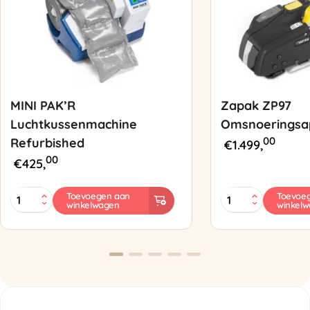
MINI PAK’R
Zapak ZP97
Luchtkussenmachine
Omsnoeringsa
00
Refurbished
€
1.499,
00
€
425,
MINI
Zapak
Toevoegen aan
Toevoe
winkelwagen
winkel
PAK'R
ZP97
Luchtkussenmachine
Omsnoeringsapp
Refurbished
aantal
aantal