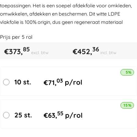
toepassingen. Het is een soepel afdekfolie voor omkleden,
omwikkelen, afdekken en beschermen. Dit witte LDPE
vlakfolie is 100% origin, dus geen regeneraat materiaal
Prijs per
5
rol
85
36
€
373,
€
452,
excl. btw
incl. btw
5% k
03
10 st.
€
71,
p/rol
15% k
55
25 st.
€
63,
p/rol