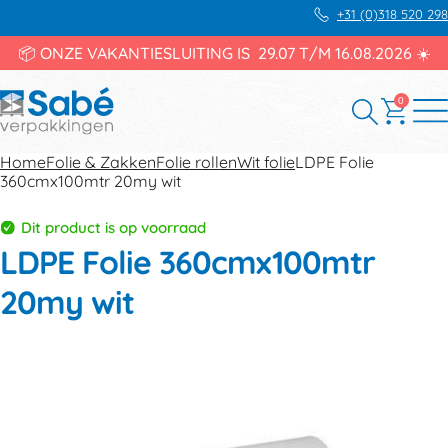
+31 (0)318 520 298
📦 ONZE VAKANTIESLUITING IS 29.07 T/M 16.08.2026 ☀️
0
Home
Folie & Zakken
Folie rollen
Wit folie
LDPE Folie
360cmx100mtr 20my wit
Dit product is op voorraad
LDPE Folie 360cmx100mtr
20my wit