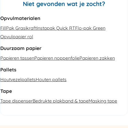
Niet gevonden wat je zocht?
Opvulmaterialen
FillPak Grasikraft
Instapak Quick RT
Flo-pak Green
Opvulpapier rol
Duurzaam papier
Papieren tassen
Papieren noppenfolie
Papieren zakken
Pallets
Houtvezelpallets
Houten pallets
Tape
Tape dispenser
Bedrukte plakband & tape
Masking tape