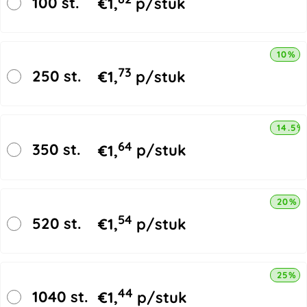
100 st.
€
1,
p/stuk
10% k
73
250 st.
€
1,
p/stuk
14.5%
64
350 st.
€
1,
p/stuk
20% k
54
520 st.
€
1,
p/stuk
25% k
44
1040 st.
€
1,
p/stuk