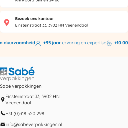
Antwoord binnen 24 uur
Bezoek ons kantoor
Einsteinstraat 33, 3902 HN Veenendaal
n duurzaamheid
+35 jaar
ervaring en expertise
+10.000
Sabé verpakkingen
Einsteinstraat 33, 3902 HN
Veenendaal
+31 (0)318 520 298
info@sabeverpakkingen.nl