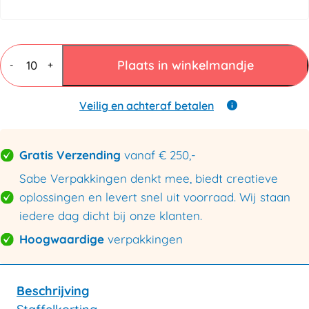
Long
Box
Plaats in winkelmandje
-
+
verzendkoker
105x105x1100mm
-
Veilig en achteraf betalen
Met
sluitstrip
aantal
Gratis Verzending
vanaf € 250,-
Sabe Verpakkingen denkt mee, biedt creatieve
oplossingen en levert snel uit voorraad. Wij staan
iedere dag dicht bij onze klanten.
Hoogwaardige
verpakkingen
Beschrijving