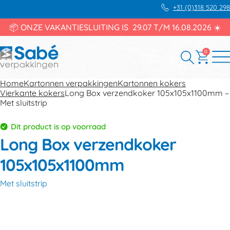
+31 (0)318 520 298
📦 ONZE VAKANTIESLUITING IS 29.07 T/M 16.08.2026 ☀️
0
Home
Kartonnen verpakkingen
Kartonnen kokers
Vierkante kokers
Long Box verzendkoker 105x105x1100mm –
Met sluitstrip
Dit product is op voorraad
Long Box verzendkoker
105x105x1100mm
Met sluitstrip