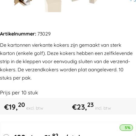
Artikelnummer:
73029
De kartonnen vierkante kokers zijn gemaakt van sterk
karton (enkele golf). Deze kokers hebben een zelfklevende
strip in de kleppen voor eenvoudig sluiten van de verzend-
kokers. De verzendkokers worden plat aangeleverd. 10
stuks per pak.
Prijs per
10
stuk
20
23
€
19,
€
23,
excl. btw
incl. btw
5% k
82