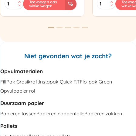
MINI
Zapak
Toevoegen aan
Toevoe
winkelwagen
winkel
PAK'R
ZP97
Luchtkussenmachine
Omsnoeringsapp
Refurbished
aantal
aantal
Niet gevonden wat je zocht?
Opvulmaterialen
FillPak Grasikraft
Instapak Quick RT
Flo-pak Green
Opvulpapier rol
Duurzaam papier
Papieren tassen
Papieren noppenfolie
Papieren zakken
Pallets