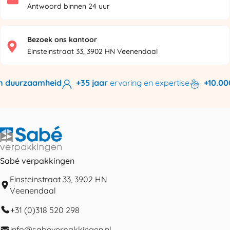
Antwoord binnen 24 uur
Bezoek ons kantoor
Einsteinstraat 33, 3902 HN Veenendaal
n duurzaamheid
+35 jaar
ervaring en expertise
+10.000
Sabé verpakkingen
Einsteinstraat 33, 3902 HN
Veenendaal
+31 (0)318 520 298
info@sabeverpakkingen.nl