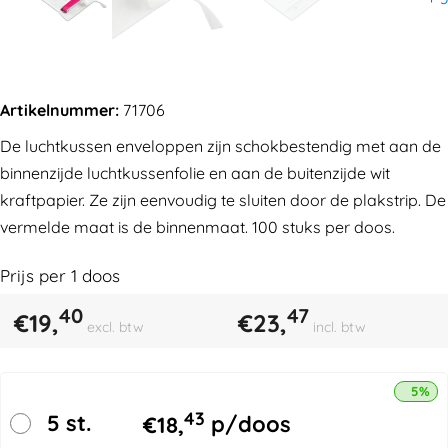
Artikelnummer:
71706
De luchtkussen enveloppen zijn schokbestendig met aan de
binnenzijde luchtkussenfolie en aan de buitenzijde wit
kraftpapier. Ze zijn eenvoudig te sluiten door de plakstrip. De
vermelde maat is de binnenmaat. 100 stuks per doos.
Prijs per
1
doos
40
47
€
19,
€
23,
excl. btw
incl. btw
5% k
43
5 st.
€
18,
p/doos