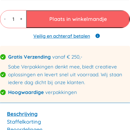
Luchtkussen
Enveloppen
Plaats in winkelmandje
-
+
G/17
240x330mm
aantal
Veilig en achteraf betalen
Gratis Verzending
vanaf € 250,-
Sabe Verpakkingen denkt mee, biedt creatieve
oplossingen en levert snel uit voorraad. Wij staan
iedere dag dicht bij onze klanten.
Hoogwaardige
verpakkingen
Beschrijving
Staffelkorting
Beoordelingen