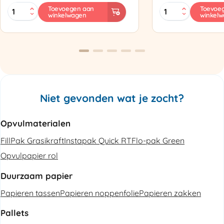
MINI
Zapak
Toevoegen aan
Toevoe
winkelwagen
winkel
PAK'R
ZP97
Luchtkussenmachine
Omsnoeringsapp
Refurbished
aantal
aantal
Niet gevonden wat je zocht?
Opvulmaterialen
FillPak Grasikraft
Instapak Quick RT
Flo-pak Green
Opvulpapier rol
Duurzaam papier
Papieren tassen
Papieren noppenfolie
Papieren zakken
Pallets