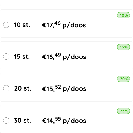
10% k
46
10 st.
€
17,
p/doos
15% k
49
15 st.
€
16,
p/doos
20% k
52
20 st.
€
15,
p/doos
25% k
55
30 st.
€
14,
p/doos