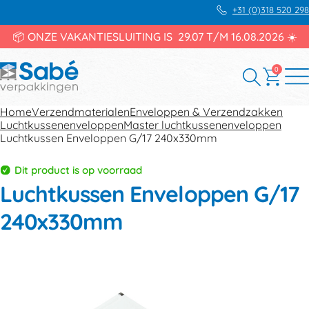
+31 (0)318 520 298
📦 ONZE VAKANTIESLUITING IS 29.07 T/M 16.08.2026 ☀️
0
Home
Verzendmaterialen
Enveloppen & Verzendzakken
Luchtkussenenveloppen
Master luchtkussenenveloppen
Luchtkussen Enveloppen G/17 240x330mm
Dit product is op voorraad
Luchtkussen Enveloppen G/17
240x330mm