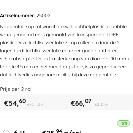
Artikelnummer:
25002
Noppenfolie op rol wordt ookwel, bubbelplastic of bubble
wrap genoemd en is gemaakt van transparante LDPE
plastic. Deze luchtkussenfolie zit op rollen en door de 2
lagen biedt luchtkussenfolie een zeer goede buffer en
schokabsorptie. De extra sterke nop van diameter 10 mm x
hoogte 4.5 mm en het meerlaags folie, is zo geproduceerd
dat luchtverlies nagenoeg nihil is bij deze noppenfolie.
Prijs per
2
rol
60
07
€
54,
€
66,
excl. btw
incl. btw
5% k
94
6 st.