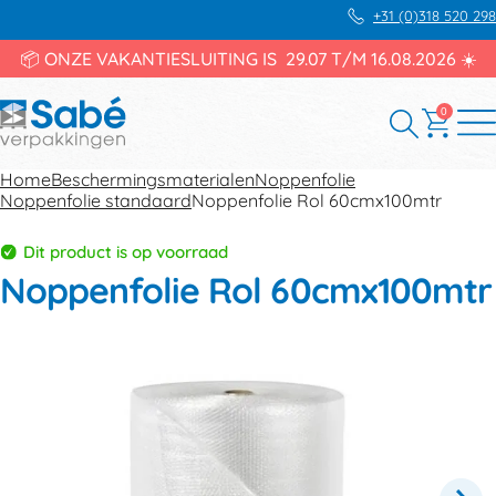
+31 (0)318 520 298
📦 ONZE VAKANTIESLUITING IS 29.07 T/M 16.08.2026 ☀️
0
Home
Beschermingsmaterialen
Noppenfolie
Noppenfolie standaard
Noppenfolie Rol 60cmx100mtr
Dit product is op voorraad
Noppenfolie Rol 60cmx100mtr