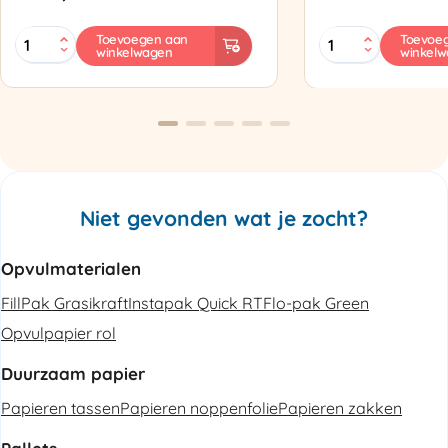
MINI
Zapak
Toevoegen aan
Toevoe
winkelwagen
winkel
PAK'R
ZP97
Luchtkussenmachine
Omsnoeringsapp
Refurbished
aantal
aantal
Niet gevonden wat je zocht?
Opvulmaterialen
FillPak Grasikraft
Instapak Quick RT
Flo-pak Green
Opvulpapier rol
Duurzaam papier
Papieren tassen
Papieren noppenfolie
Papieren zakken