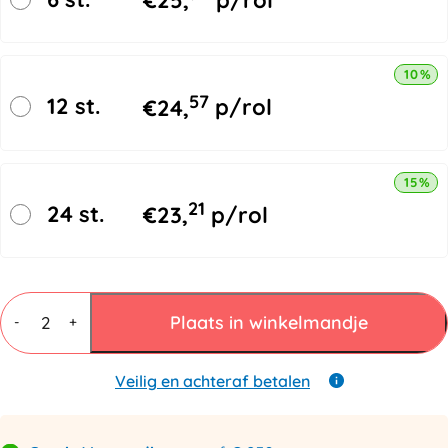
€
25,
p/rol
10% k
57
12 st.
€
24,
p/rol
15% k
21
24 st.
€
23,
p/rol
Noppenfolie
Rol
Plaats in winkelmandje
-
+
60cmx100mtr
aantal
Veilig en achteraf betalen