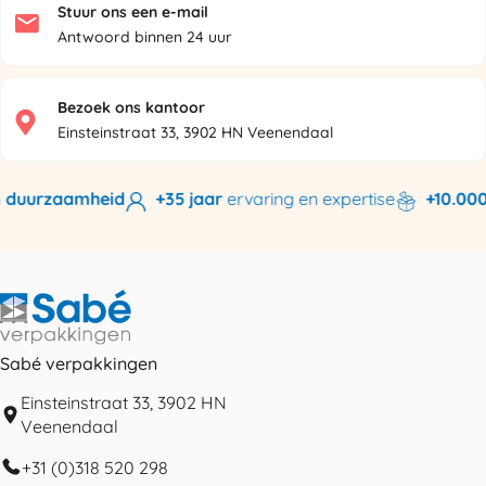
Stuur ons een e-mail
Antwoord binnen 24 uur
Bezoek ons kantoor
Einsteinstraat 33, 3902 HN Veenendaal
 duurzaamheid
+35 jaar
ervaring en expertise
+10.000 
Sabé verpakkingen
Einsteinstraat 33, 3902 HN
Veenendaal
+31 (0)318 520 298