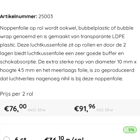
Artikelnummer:
25003
Noppenfolie op rol wordt ookwel, bubbelplastic of bubble
wrap genoemd en is gemaakt van transparante LDPE
plastic. Deze luchtkussenfolie zit op rollen en door de 2
lagen biedt luchtkussenfolie een zeer goede buffer en
schokabsorptie. De extra sterke nop van diameter 10 mm x
hoogte 4.5 mm en het meerlaags folie, is zo geproduceerd
dat luchtverlies nagenoeg nihil is bij deze noppenfolie.
Prijs per
2
rol
00
96
€
76,
€
91,
excl. btw
incl. btw
5% k
10
6 st.