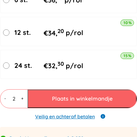
€
36,
p/rol
10% k
20
12 st.
€
34,
p/rol
15% k
30
24 st.
€
32,
p/rol
Noppenfolie
Rol
Plaats in winkelmandje
-
+
75cmx100mtr
aantal
Veilig en achteraf betalen