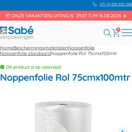
+31 (0)318 520 298
📦 ONZE VAKANTIESLUITING IS 29.07 T/M 16.08.2026 ☀️
0
Home
Beschermingsmaterialen
Noppenfolie
Noppenfolie standaard
Noppenfolie Rol 75cmx100mtr
Dit product is op voorraad
Noppenfolie Rol 75cmx100mtr