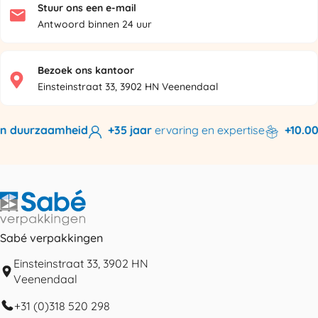
Stuur ons een e-mail
Antwoord binnen 24 uur
Bezoek ons kantoor
Einsteinstraat 33, 3902 HN Veenendaal
n duurzaamheid
+35 jaar
ervaring en expertise
+10.000
Sabé verpakkingen
Einsteinstraat 33, 3902 HN
Veenendaal
+31 (0)318 520 298