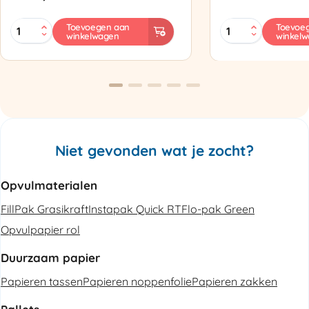
MINI
Zapak
Toevoegen aan
Toevoe
winkelwagen
winkel
PAK'R
ZP97
Luchtkussenmachine
Omsnoeringsapp
Refurbished
aantal
aantal
Niet gevonden wat je zocht?
Opvulmaterialen
FillPak Grasikraft
Instapak Quick RT
Flo-pak Green
Opvulpapier rol
Duurzaam papier
Papieren tassen
Papieren noppenfolie
Papieren zakken