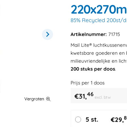
220x270
85% Recycled 200st/d
Artikelnummer:
71715
Mail Lite® luchtkussene
kwetsbare goederen en b
milieuvriendelijke en li
200 stuks per doos
.
Prijs per
1
doos
46
€
31,
excl. btw
8
5 st.
€
29,