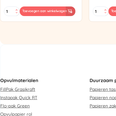
MINI
Zapak
Toevoegen aan winkelwagen
To
PAK'R
ZP97
Luchtkussenmachine
Omsnoering
Refurbished
aantal
aantal
Opvulmaterialen
Duurzaam p
FillPak Grasikraft
Papieren ta
Instapak Quick RT
Papieren nop
Flo-pak Green
Papieren za
Opvulpapier rol