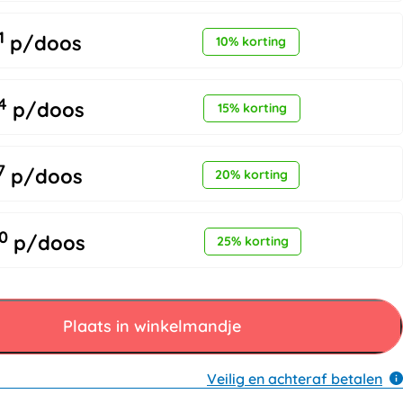
1
p/doos
10% korting
4
p/doos
15% korting
7
p/doos
20% korting
0
p/doos
25% korting
Plaats in winkelmandje
Veilig en achteraf betalen