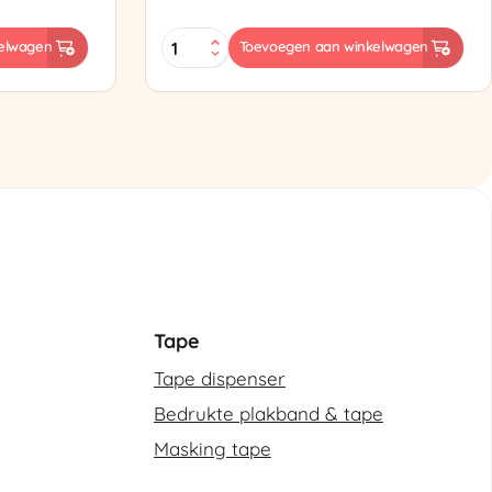
ES-
elwagen
Toevoegen aan winkelwagen
102
Semi-
automatische
omsnoeringsmachine
aantal
Tape
Tape dispenser
Bedrukte plakband & tape
Masking tape