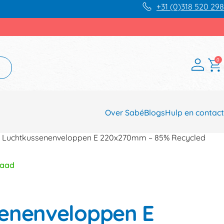
+31 (0)318 520 298
0
Over Sabé
Blogs
Hulp en contact
e® Luchtkussenenveloppen E 220x270mm – 85% Recycled
raad
enenveloppen E