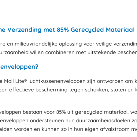
85%
Recycled
200st/ds
aantal
me Verzending met 85% Gerecycled Materiaal
re en milieuvriendelijke oplossing voor veilige verzend
duurzaamheid willen combineren met uitstekende bescher
nenveloppen?
Mail Lite® luchtkussenenveloppen zijn ontworpen om kw
een effectieve bescherming tegen schokken, stoten en kr
nveloppen bestaan voor 85% uit gerecycled materiaal, w
enenveloppen ondersteunen hun duurzaamheidsdoelen zond
eiden worden en kunnen zo in hun eigen afvalstroom m