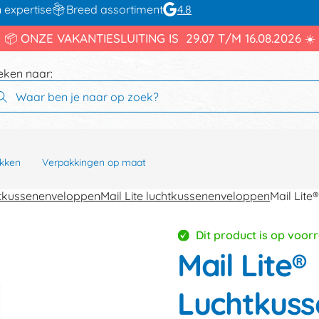
 expertise
Breed assortiment
4.8
📦 ONZE VAKANTIESLUITING IS 29.07 T/M 16.08.2026 ☀️
eken naar:
kken
Verpakkingen op maat
tkussenenveloppen
Mail Lite luchtkussenenveloppen
Mail Lit
Dit product is op voor
Mail Lite®
Luchtkuss