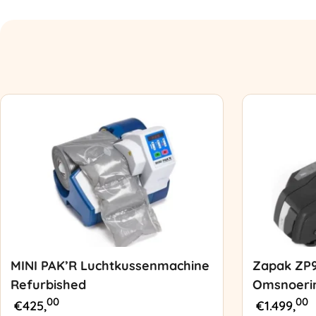
MINI PAK’R Luchtkussenmachine
Zapak ZP
Refurbished
Omsnoeri
00
00
€
425,
€
1.499,