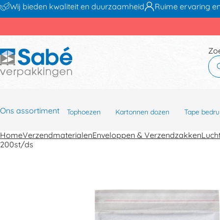
Wij bieden kwaliteit en duurzaamheid
Ruime ervaring en
Zo
Ons assortiment
Tophoezen
Kartonnen dozen
Tape bedru
Home
Verzendmaterialen
Enveloppen & Verzendzakken
Luch
200st/ds