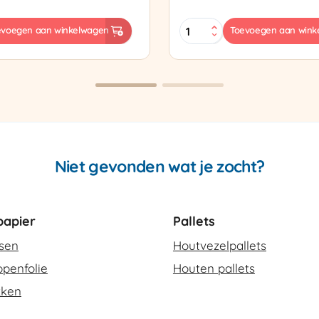
Sealtang
evoegen aan winkelwagen
Toevoegen aan wink
Super
sapparaat
Cello
420
SCT-
2
aantal
Niet gevonden wat je zocht?
apier
Pallets
ssen
Houtvezelpallets
penfolie
Houten pallets
kken