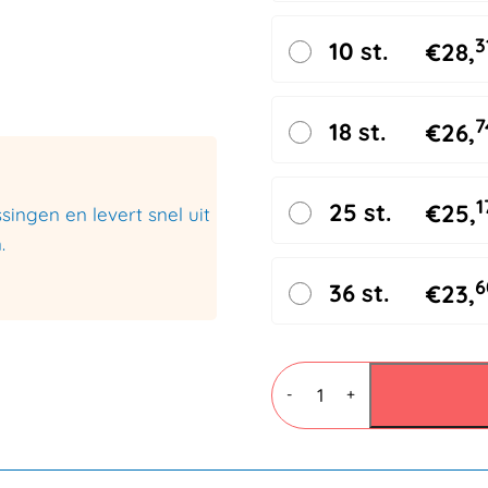
3
10 st.
€
28,
7
18 st.
€
26,
1
25 st.
€
25,
ingen en levert snel uit
.
6
36 st.
€
23,
Mail
Lite®
-
+
Luchtkussenenveloppen
E
220x270mm
-