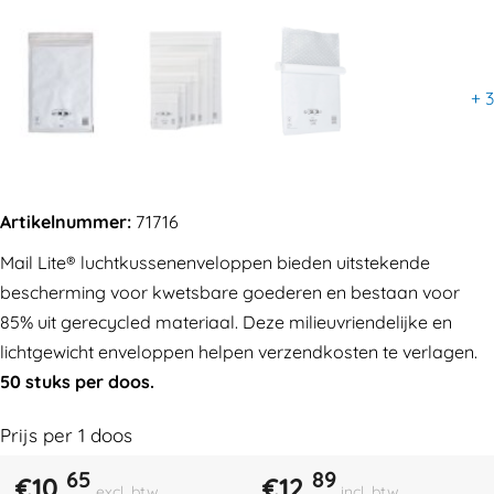
+
3
Artikelnummer:
71716
Mail Lite® luchtkussenenveloppen bieden uitstekende
bescherming voor kwetsbare goederen en bestaan voor
85% uit gerecycled materiaal. Deze milieuvriendelijke en
lichtgewicht enveloppen helpen verzendkosten te verlagen.
50 stuks per doos.
Prijs per
1
doos
65
89
€
10,
€
12,
excl. btw
incl. btw