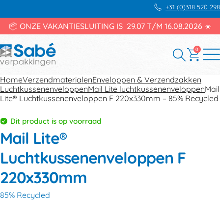
+31 (0)318 520 298
📦 ONZE VAKANTIESLUITING IS 29.07 T/M 16.08.2026 ☀️
0
Home
Verzendmaterialen
Enveloppen & Verzendzakken
Luchtkussenenveloppen
Mail Lite luchtkussenenveloppen
Mail
Lite® Luchtkussenenveloppen F 220x330mm – 85% Recycled
Dit product is op voorraad
Mail Lite®
Luchtkussenenveloppen F
220x330mm
85% Recycled