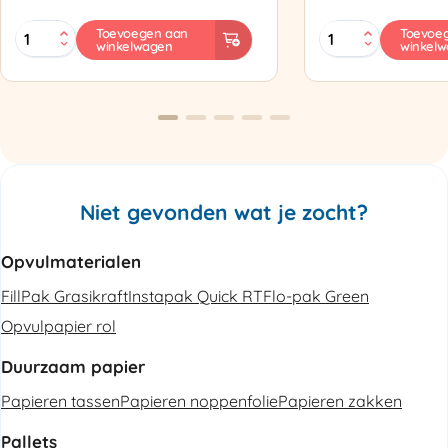
MINI
Zapak
Toevoegen aan
Toevoe
winkelwagen
winkel
PAK'R
ZP97
Luchtkussenmachine
Omsnoeringsapp
Refurbished
aantal
aantal
Niet gevonden wat je zocht?
Opvulmaterialen
FillPak Grasikraft
Instapak Quick RT
Flo-pak Green
Opvulpapier rol
Duurzaam papier
Papieren tassen
Papieren noppenfolie
Papieren zakken
Pallets