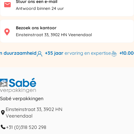
Stuur ons een e-mail
Antwoord binnen 24 uur
Bezoek ons kantoor
Einsteinstraat 33, 3902 HN Veenendaal
n duurzaamheid
+35 jaar
ervaring en expertise
+10.000
Sabé verpakkingen
Einsteinstraat 33, 3902 HN
Veenendaal
+31 (0)318 520 298