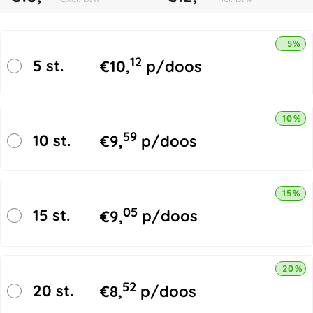
5% k
12
5 st.
€
10,
p/doos
10% k
59
10 st.
€
9,
p/doos
15% k
05
15 st.
€
9,
p/doos
20% k
52
20 st.
€
8,
p/doos