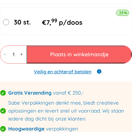
25% k
99
30 st.
€
7,
p/doos
Mail
Lite®
Plaats in winkelmandje
-
+
Luchtkussenenveloppen
F
220x330mm
Veilig en achteraf betalen
-
85%
Recycled
Gratis Verzending
vanaf € 250,-
aantal
Sabe Verpakkingen denkt mee, biedt creatieve
oplossingen en levert snel uit voorraad. Wij staan
iedere dag dicht bij onze klanten.
Hoogwaardige
verpakkingen