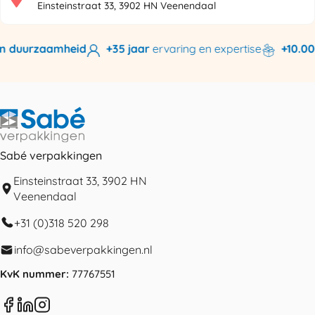
Einsteinstraat 33, 3902 HN Veenendaal
n duurzaamheid
+35 jaar
ervaring en expertise
+10.000
Sabé verpakkingen
Einsteinstraat 33, 3902 HN
Veenendaal
+31 (0)318 520 298
info@sabeverpakkingen.nl
KvK nummer:
77767551