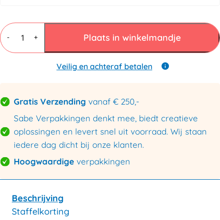
Mail
Lite®
Plaats in winkelmandje
-
+
Luchtkussenenveloppen
H
270x360mm
Veilig en achteraf betalen
-
85%
Recycled
Gratis Verzending
vanaf € 250,-
aantal
Sabe Verpakkingen denkt mee, biedt creatieve
oplossingen en levert snel uit voorraad. Wij staan
iedere dag dicht bij onze klanten.
Hoogwaardige
verpakkingen
Beschrijving
Staffelkorting