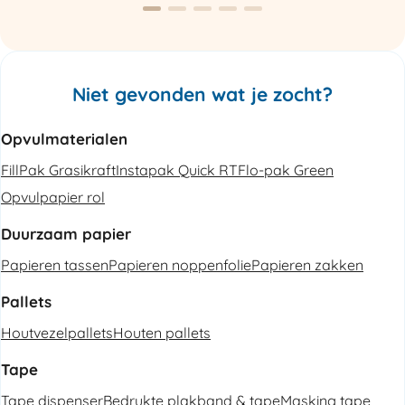
Niet gevonden wat je zocht?
Opvulmaterialen
FillPak Grasikraft
Instapak Quick RT
Flo-pak Green
Opvulpapier rol
Duurzaam papier
Papieren tassen
Papieren noppenfolie
Papieren zakken
Pallets
Houtvezelpallets
Houten pallets
Tape
Tape dispenser
Bedrukte plakband & tape
Masking tape