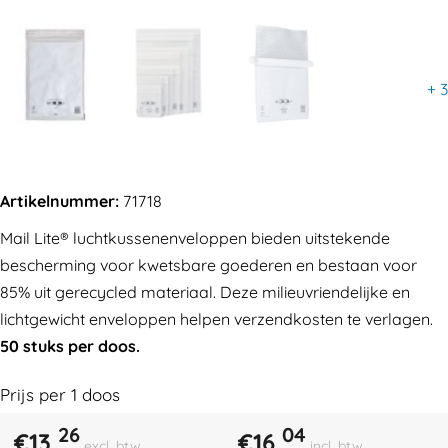
+
3
Artikelnummer:
71718
Mail Lite® luchtkussenenveloppen bieden uitstekende
bescherming voor kwetsbare goederen en bestaan voor
85% uit gerecycled materiaal. Deze milieuvriendelijke en
lichtgewicht enveloppen helpen verzendkosten te verlagen.
50 stuks per doos.
Prijs per
1
doos
26
04
€
13,
€
16,
excl. btw
incl. btw