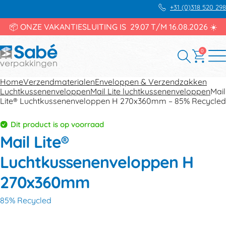
+31 (0)318 520 298
📦 ONZE VAKANTIESLUITING IS 29.07 T/M 16.08.2026 ☀️
0
Home
Verzendmaterialen
Enveloppen & Verzendzakken
Luchtkussenenveloppen
Mail Lite luchtkussenenveloppen
Mail
Lite® Luchtkussenenveloppen H 270x360mm – 85% Recycled
Dit product is op voorraad
Mail Lite®
Luchtkussenenveloppen H
270x360mm
85% Recycled