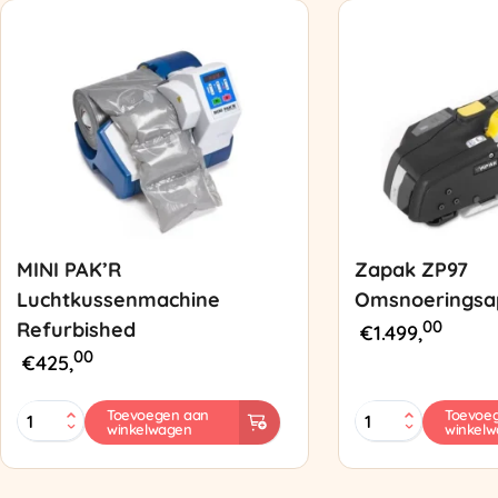
MINI PAK’R
Zapak ZP97
Luchtkussenmachine
Omsnoeringsa
00
Refurbished
€
1.499,
00
€
425,
MINI
Zapak
Toevoegen aan
Toevoe
winkelwagen
winkel
PAK'R
ZP97
Luchtkussenmachine
Omsnoeringsapp
Refurbished
aantal
aantal