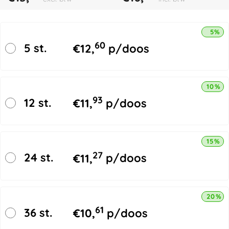
5% k
60
5 st.
€
12,
p/doos
10% k
93
12 st.
€
11,
p/doos
15% k
27
24 st.
€
11,
p/doos
20% k
61
36 st.
€
10,
p/doos