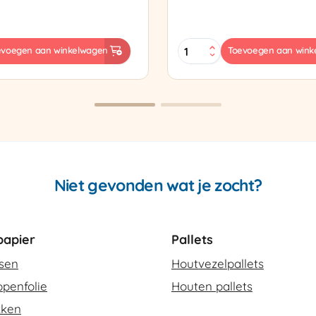
Sealtang
evoegen aan winkelwagen
Toevoegen aan wink
Super
sapparaat
Cello
420
SCT-
2
aantal
Niet gevonden wat je zocht?
apier
Pallets
ssen
Houtvezelpallets
penfolie
Houten pallets
kken