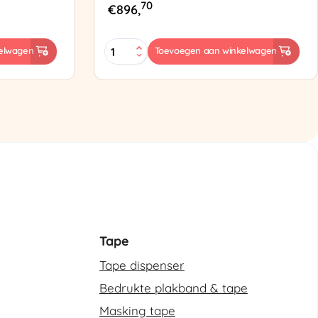
70
€
896,
ES-
elwagen
Toevoegen aan winkelwagen
102
Semi-
automatische
omsnoeringsmachine
aantal
Tape
Tape dispenser
Bedrukte plakband & tape
Masking tape