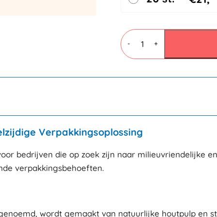
Natronkraft
papier
-
+
30cmx350mtr
70gr/m²
aantal
lzijdige Verpakkingsoplossing
oor bedrijven die op zoek zijn naar milieuvriendelijke e
lende verpakkingsbehoeften.
genoemd, wordt gemaakt van natuurlijke houtpulp en st