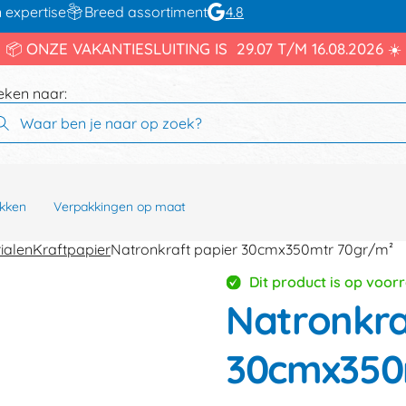
 expertise
Breed assortiment
4.8
📦 ONZE VAKANTIESLUITING IS 29.07 T/M 16.08.2026 ☀️
eken naar:
kken
Verpakkingen op maat
ialen
Kraftpapier
Natronkraft papier 30cmx350mtr 70gr/m²
Dit product is op voor
Natronkra
30cmx350