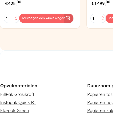
00
00
€
425,
€
1.499,
MINI
Zapak
Toevoegen aan winkelwagen
To
PAK'R
ZP97
Luchtkussenmachine
Omsnoering
Refurbished
aantal
aantal
Opvulmaterialen
Duurzaam p
FillPak Grasikraft
Papieren ta
Instapak Quick RT
Papieren nop
Flo-pak Green
Papieren za