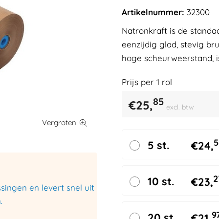
Artikelnummer:
32300
Natronkraft is de standa
eenzijdig glad, stevig b
hoge scheurweerstand, i
Prijs per
1
rol
85
€
25,
excl. btw
5
5 st.
€
24,
2
10 st.
€
23,
ingen en levert snel uit
.
9
20 st.
€
21,