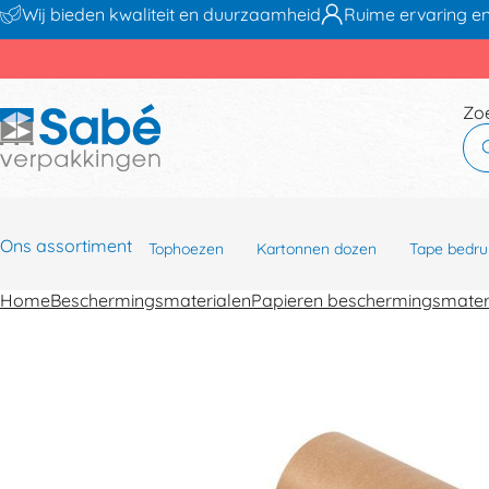
Wij bieden kwaliteit en duurzaamheid
Ruime ervaring en
Zo
Ons assortiment
Tophoezen
Kartonnen dozen
Tape bedru
Home
Beschermingsmaterialen
Papieren beschermingsmater