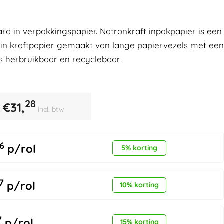
ard in verpakkingspapier. Natronkraft inpakpapier is een
ruin kraftpapier gemaakt van lange papiervezels met een
s herbruikbaar en recyclebaar.
28
€
31,
incl. btw
6
p/rol
5% korting
7
p/rol
10% korting
7
p/rol
15% korting