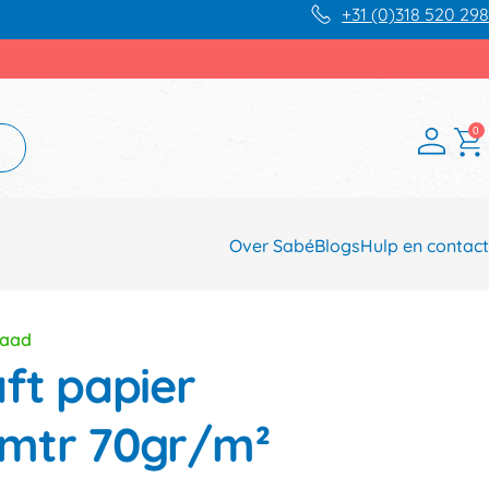
+31 (0)318 520 298
0
Over Sabé
Blogs
Hulp en contact
raad
ft papier
mtr 70gr/m²