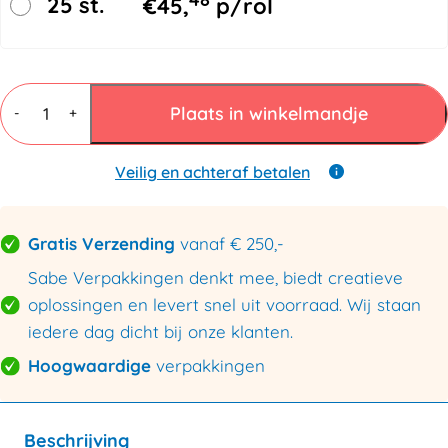
25 st.
€
45,
p/rol
Natronkraft
papier
Plaats in winkelmandje
-
+
70cmx215mtr
90gr/m²
aantal
Veilig en achteraf betalen
Gratis Verzending
vanaf € 250,-
Sabe Verpakkingen denkt mee, biedt creatieve
oplossingen en levert snel uit voorraad. Wij staan
iedere dag dicht bij onze klanten.
Hoogwaardige
verpakkingen
Beschrijving