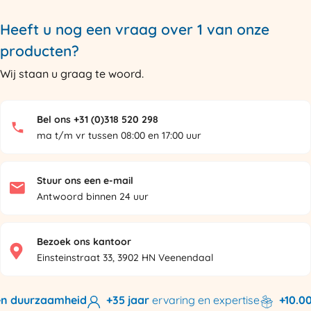
Heeft u nog een vraag over 1 van onze
producten?
Wij staan u graag te woord.
Bel ons +31 (0)318 520 298
ma t/m vr tussen 08:00 en 17:00 uur
Stuur ons een e-mail
Antwoord binnen 24 uur
Bezoek ons kantoor
Einsteinstraat 33, 3902 HN Veenendaal
n duurzaamheid
+35 jaar
ervaring en expertise
+10.000