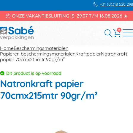
+31 (0)318 520 298
📦 ONZE VAKANTIESLUITING IS 29.07 T/M 16.08.2026 ☀️
0
Home
Beschermingsmaterialen
Papieren beschermingsmaterialen
Kraftpapier
Natronkraft
papier 70cmx215mtr 90gr/m²
Dit product is op voorraad
Natronkraft papier
70cmx215mtr 90gr/m²