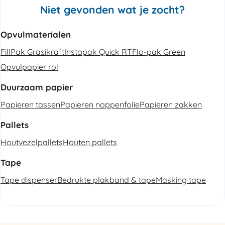
Niet gevonden wat je zocht?
Opvulmaterialen
FillPak Grasikraft
Instapak Quick RT
Flo-pak Green
Opvulpapier rol
Duurzaam papier
Papieren tassen
Papieren noppenfolie
Papieren zakken
Pallets
Houtvezelpallets
Houten pallets
Tape
Tape dispenser
Bedrukte plakband & tape
Masking tape