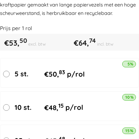
kraftpapier gemaakt van lange papiervezels met een hoge
scheurweerstand, is herbruikbaar en recyclebaar.
Prijs per
1
rol
50
74
€
53,
€
64,
excl. btw
incl. btw
5% k
83
5 st.
€
50,
p/rol
10% k
15
10 st.
€
48,
p/rol
15% k
48