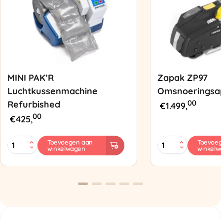
MINI PAK’R
Zapak ZP97
Luchtkussenmachine
Omsnoeringsa
00
Refurbished
€
1.499,
00
€
425,
MINI
Zapak
Toevoegen aan
Toevoe
winkelwagen
winkel
PAK'R
ZP97
Luchtkussenmachine
Omsnoeringsapp
Refurbished
aantal
aantal