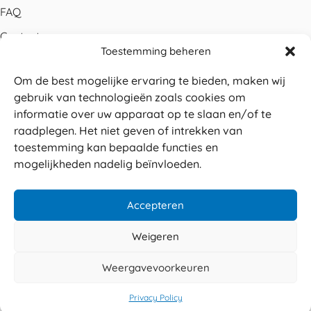
FAQ
Contact
Toestemming beheren
Bestellen
Om de best mogelijke ervaring te bieden, maken wij
Betalen
gebruik van technologieën zoals cookies om
Levering
informatie over uw apparaat op te slaan en/of te
raadplegen. Het niet geven of intrekken van
Retouren
toestemming kan bepaalde functies en
Service en garantie
mogelijkheden nadelig beïnvloeden.
Herroepingsrecht
Accepteren
Weigeren
Veilig betalen
© 2026 Sabé Verpakkingen
Weergavevoorkeuren
4.8
Privacy policy
Algemene voorwaarden
Privacy Policy