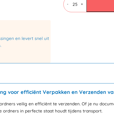
320x290+35-
-
+
80mm
Wit
aantal
ingen en levert snel uit
.
ing voor efficiënt Verpakken en Verzenden v
dners veilig en efficiënt te verzenden. Of je nu docum
ordners in perfecte staat houdt tijdens transport.