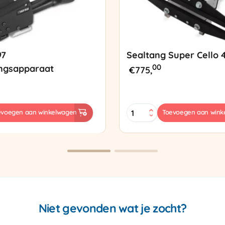
97
Sealtang Super Cello 
00
ngsapparaat
€
775,
Sealtang
evoegen aan winkelwagen
Toevoegen aan wink
Super
sapparaat
Cello
420
SCT-
2
aantal
Niet gevonden wat je zocht?