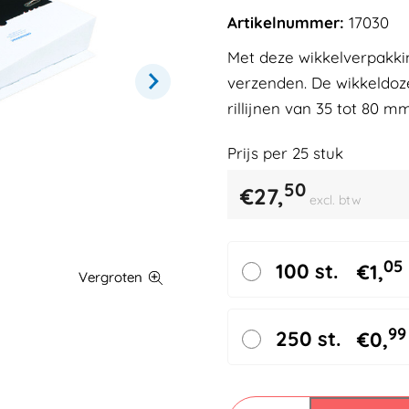
Artikelnummer:
17030
Met deze wikkelverpakkin
verzenden. De wikkeldoze
rillijnen van 35 tot 80 m
Prijs per
25
stuk
50
€
27,
excl. btw
05
100 st.
€
1,
99
250 st.
€
0,
Ordnerpac