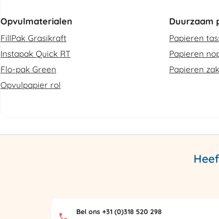
Opvulmaterialen
Duurzaam p
FillPak Grasikraft
Papieren ta
Instapak Quick RT
Papieren nop
Flo-pak Green
Papieren za
Opvulpapier rol
Heef
Bel ons +31 (0)318 520 298