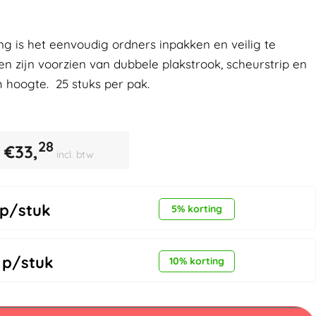
g is het eenvoudig ordners inpakken en veilig te
n zijn voorzien van dubbele plakstrook, scheurstrip en
m hoogte. 25 stuks per pak.
28
€
33,
incl. btw
p/stuk
5% korting
p/stuk
10% korting