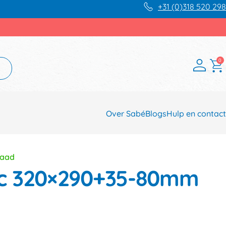
+31 (0)318 520 298
0
Over Sabé
Blogs
Hulp en contact
raad
c 320×290+35-80mm