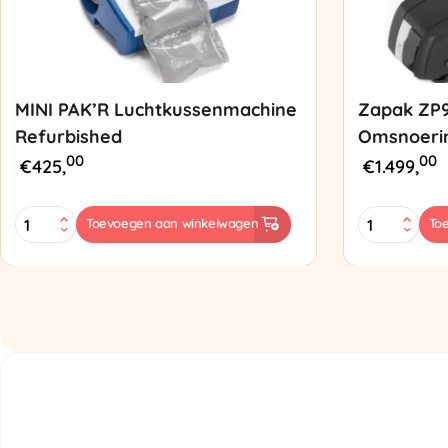
MINI PAK’R Luchtkussenmachine
Zapak ZP
Refurbished
Omsnoeri
00
00
€
425,
€
1.499,
MINI
Zapak
Toevoegen aan winkelwagen
To
PAK'R
ZP97
Luchtkussenmachine
Omsnoering
Refurbished
aantal
aantal