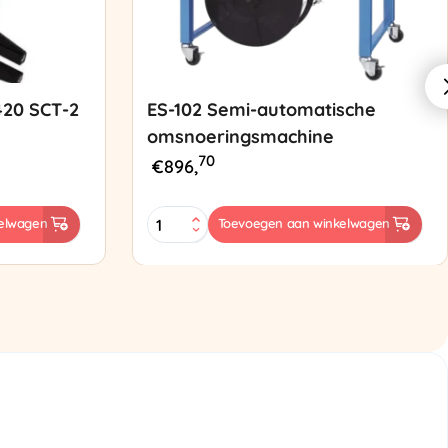
420 SCT-2
ES-102 Semi-automatische
omsnoeringsmachine
70
€
896,
ES-
elwagen
Toevoegen aan winkelwagen
102
Semi-
automatische
omsnoeringsmachine
aantal