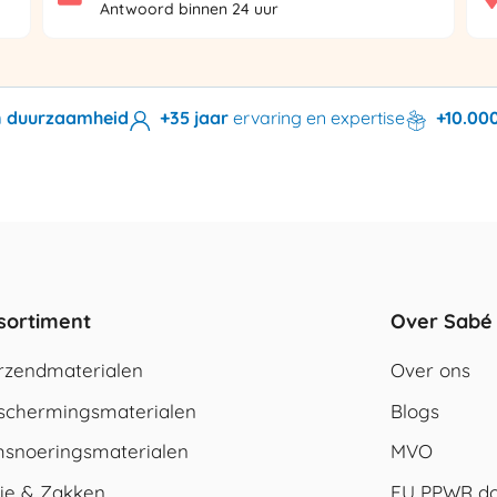
Antwoord binnen 24 uur
en duurzaamheid
+35 jaar
ervaring en expertise
+10.00
sortiment
Over Sabé
rzendmaterialen
Over ons
schermingsmaterialen
Blogs
snoeringsmaterialen
MVO
lie & Zakken
EU PPWR do