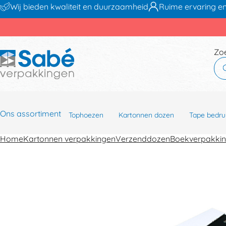
Wij bieden kwaliteit en duurzaamheid
Ruime ervaring en
Zo
Ons assortiment
Tophoezen
Kartonnen dozen
Tape bedru
Home
Kartonnen verpakkingen
Verzenddozen
Boekverpakki