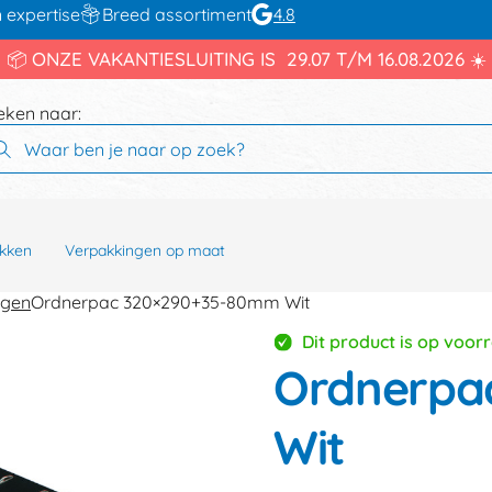
 expertise
Breed assortiment
4.8
📦 ONZE VAKANTIESLUITING IS 29.07 T/M 16.08.2026 ☀️
eken naar:
kken
Verpakkingen op maat
ngen
Ordnerpac 320×290+35-80mm Wit
Dit product is op voor
Ordnerpa
Wit