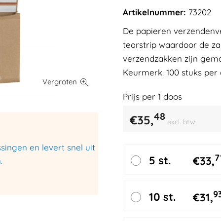
Artikelnummer:
73202
De papieren verzendenve
tearstrip waardoor de za
verzendzakken zijn gema
Keurmerk. 100 stuks per 
Prijs per
1
doos
48
€
35,
excl. btw
ingen en levert snel uit
7
5 st.
€
33,
.
9
10 st.
€
31,