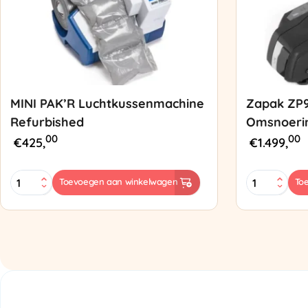
MINI PAK’R Luchtkussenmachine
Zapak ZP
Refurbished
Omsnoeri
00
00
€
425,
€
1.499,
MINI
Zapak
Toevoegen aan winkelwagen
To
PAK'R
ZP97
Luchtkussenmachine
Omsnoering
Refurbished
aantal
aantal