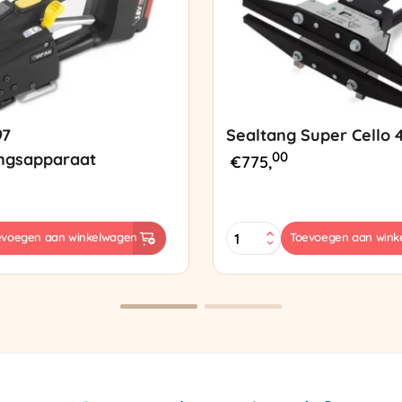
97
Sealtang Super Cello 
00
ngsapparaat
€
775,
Sealtang
evoegen aan winkelwagen
Toevoegen aan wink
Super
sapparaat
Cello
420
SCT-
2
aantal