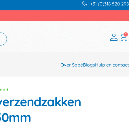
+31 (0)318 520 298
0
Over Sabé
Blogs
Hulp en contact
raad
verzendzakken
x50mm