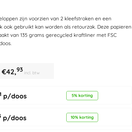
loppen zijn voorzien van 2 kleefstroken en een
k ook gebruikt kan worden als retourzak. Deze papieren
akt van 135 grams gerecycled kraftliner met FSC
doos.
93
€
42,
incl. btw
1
p/doos
5% korting
3
p/doos
10% korting