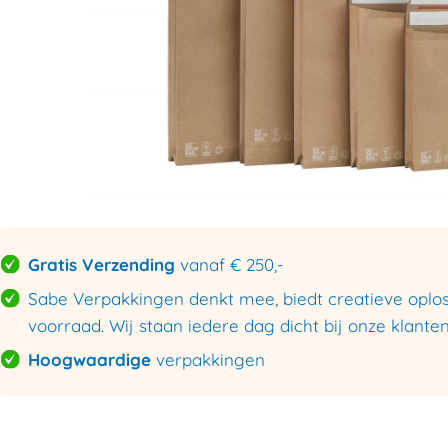
Gratis Verzending
vanaf € 250,-
Sabe Verpakkingen denkt mee, biedt creatieve oploss
voorraad. Wij staan iedere dag dicht bij onze klanten
Hoogwaardige
verpakkingen