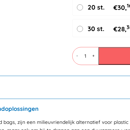
1
20 st.
€
30,
3
30 st.
€
28,
Papieren
verzendzakken
-
+
250x350x50mm
aantal
ndoplossingen
 bags, zijn een milieuvriendelijk alternatief voor plast