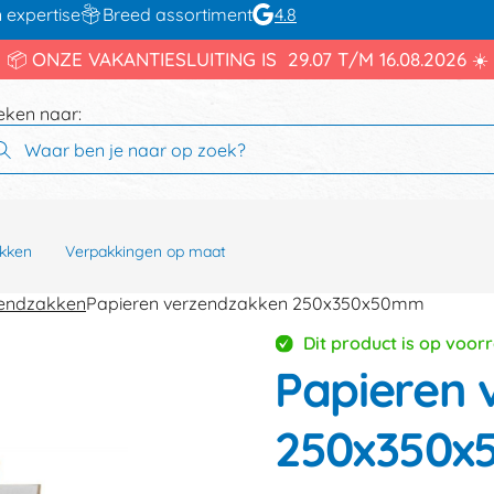
 expertise
Breed assortiment
4.8
📦 ONZE VAKANTIESLUITING IS 29.07 T/M 16.08.2026 ☀️
eken naar:
kken
Verpakkingen op maat
endzakken
Papieren verzendzakken 250x350x50mm
Dit product is op voor
Papieren 
250x350