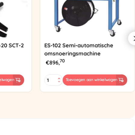
420 SCT-2
ES-102 Semi-automatische
omsnoeringsmachine
70
€
896,
ES-
elwagen
Toevoegen aan winkelwagen
102
Semi-
automatische
omsnoeringsmachine
aantal