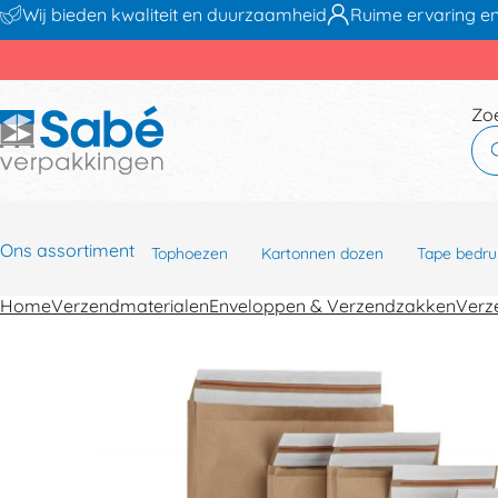
Wij bieden kwaliteit en duurzaamheid
Ruime ervaring en
Zo
Ons assortiment
Tophoezen
Kartonnen dozen
Tape bedru
Home
Verzendmaterialen
Enveloppen & Verzendzakken
Verz