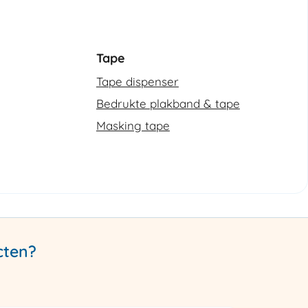
Tape
Tape dispenser
Bedrukte plakband & tape
Masking tape
cten?