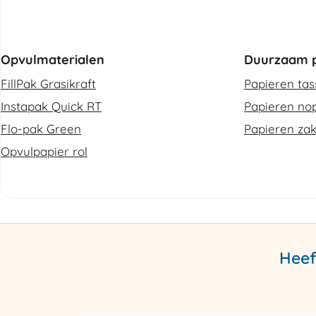
Opvulmaterialen
Duurzaam p
FillPak Grasikraft
Papieren ta
Instapak Quick RT
Papieren nop
Flo-pak Green
Papieren za
Opvulpapier rol
Heef