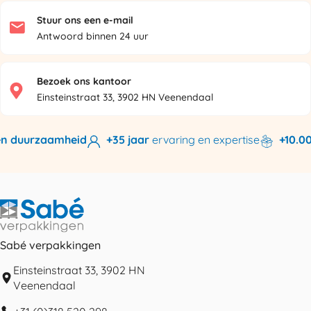
Stuur ons een e-mail
Antwoord binnen 24 uur
Bezoek ons kantoor
Einsteinstraat 33, 3902 HN Veenendaal
n duurzaamheid
+35 jaar
ervaring en expertise
+10.000
Sabé verpakkingen
Einsteinstraat 33, 3902 HN
Veenendaal