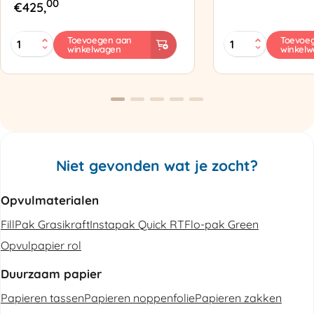
00
€
425,
MINI
Zapak
Toevoegen aan
Toevoe
winkelwagen
winkel
PAK'R
ZP97
Luchtkussenmachine
Omsnoeringsapp
Refurbished
aantal
aantal
Niet gevonden wat je zocht?
Opvulmaterialen
FillPak Grasikraft
Instapak Quick RT
Flo-pak Green
Opvulpapier rol
Duurzaam papier
Papieren tassen
Papieren noppenfolie
Papieren zakken