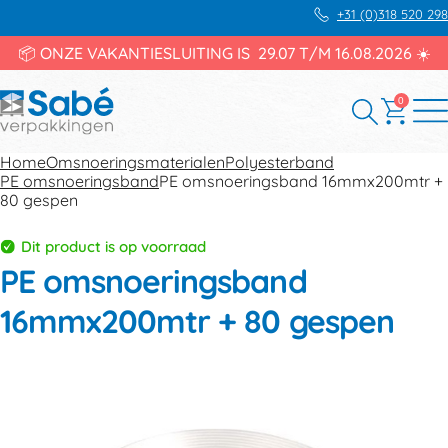
+31 (0)318 520 298
📦 ONZE VAKANTIESLUITING IS 29.07 T/M 16.08.2026 ☀️
0
Home
Omsnoeringsmaterialen
Polyesterband
PE omsnoeringsband
PE omsnoeringsband 16mmx200mtr +
80 gespen
Dit product is op voorraad
PE omsnoeringsband
16mmx200mtr + 80 gespen