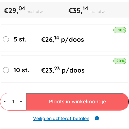
04
14
€
29,
€
35,
excl. btw
incl. btw
10% 
14
5 st.
€
26,
p/doos
20% k
23
10 st.
€
23,
p/doos
PE
omsnoeringsband
Plaats in winkelmandje
-
+
16mmx200mtr
+
80
Veilig en achteraf betalen
gespen
aantal