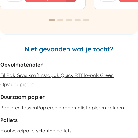
Luchtkussenmachine
Omsnoeringsapp
Refurbished
aantal
aantal
Niet gevonden wat je zocht?
Opvulmaterialen
FillPak Grasikraft
Instapak Quick RT
Flo-pak Green
Opvulpapier rol
Duurzaam papier
Papieren tassen
Papieren noppenfolie
Papieren zakken
Pallets
Houtvezelpallets
Houten pallets