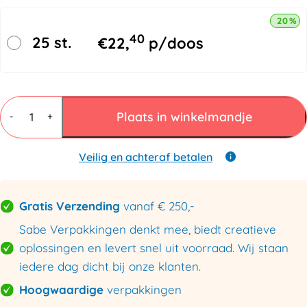
20% k
40
25 st.
€
22,
p/doos
Plastic
zakken
Plaats in winkelmandje
-
+
200mmx300mm
30my
aantal
Veilig en achteraf betalen
Gratis Verzending
vanaf € 250,-
Sabe Verpakkingen denkt mee, biedt creatieve
oplossingen en levert snel uit voorraad. Wij staan
iedere dag dicht bij onze klanten.
Hoogwaardige
verpakkingen