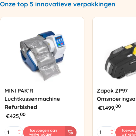
Onze top 5 innovatieve verpakkingen
MINI PAK’R
Zapak ZP97
Luchtkussenmachine
Omsnoeringsa
00
Refurbished
€
1.499,
00
€
425,
MINI
Zapak
Toevoegen aan
Toevoe
winkelwagen
winkel
PAK'R
ZP97