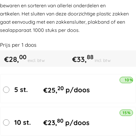
bewaren en sorteren van allerlei onderdelen en
artikelen. Het sluiten van deze doorzichtige plastic zakken
gaat eenvoudig met een zakkensluiter, plakband of een
sealapparaat. 1000 stuks per doos.
Prijs per
1
doos
00
88
€
28,
€
33,
excl. btw
incl. btw
10% 
20
5 st.
€
25,
p/doos
15% k
80
10 st.
€
23,
p/doos