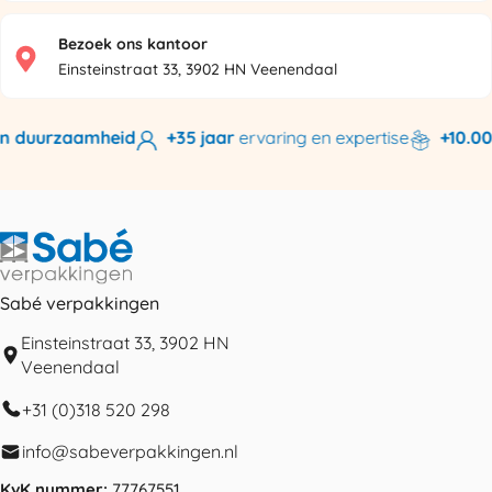
Bezoek ons kantoor
Einsteinstraat 33, 3902 HN Veenendaal
n duurzaamheid
+35 jaar
ervaring en expertise
+10.000
Sabé verpakkingen
Einsteinstraat 33, 3902 HN
Veenendaal
+31 (0)318 520 298
info@sabeverpakkingen.nl
KvK nummer:
77767551