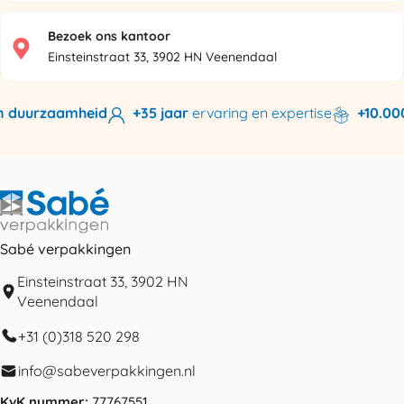
Bezoek ons kantoor
Einsteinstraat 33, 3902 HN Veenendaal
n duurzaamheid
+35 jaar
ervaring en expertise
+10.000
Sabé verpakkingen
Einsteinstraat 33, 3902 HN
Veenendaal
+31 (0)318 520 298
info@sabeverpakkingen.nl
KvK nummer:
77767551