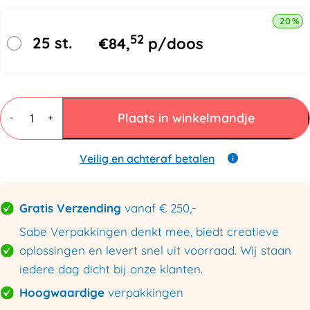
20% k
52
25 st.
€
84,
p/doos
Plastic
zakken
Plaats in winkelmandje
-
+
270mmx300mm
80my
aantal
Veilig en achteraf betalen
Gratis Verzending
vanaf € 250,-
Sabe Verpakkingen denkt mee, biedt creatieve
oplossingen en levert snel uit voorraad. Wij staan
iedere dag dicht bij onze klanten.
Hoogwaardige
verpakkingen