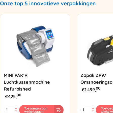
Onze top 5 innovatieve verpakkingen
MINI PAK’R
Zapak ZP97
Luchtkussenmachine
Omsnoeringsa
00
Refurbished
€
1.499,
00
€
425,
MINI
Zapak
Toevoegen aan
Toevoe
winkelwagen
winkel
PAK'R
ZP97