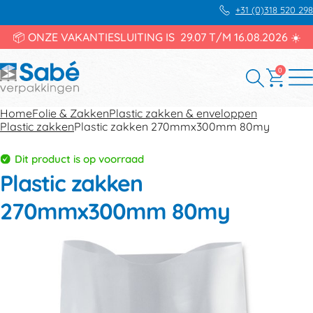
+31 (0)318 520 298
📦 ONZE VAKANTIESLUITING IS 29.07 T/M 16.08.2026 ☀️
0
Home
Folie & Zakken
Plastic zakken & enveloppen
Plastic zakken
Plastic zakken 270mmx300mm 80my
Dit product is op voorraad
Plastic zakken
270mmx300mm 80my