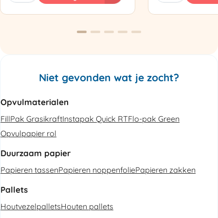
Luchtkussenmachine
Omsnoeringsapp
Refurbished
aantal
aantal
Niet gevonden wat je zocht?
Opvulmaterialen
FillPak Grasikraft
Instapak Quick RT
Flo-pak Green
Opvulpapier rol
Duurzaam papier
Papieren tassen
Papieren noppenfolie
Papieren zakken
Pallets
Houtvezelpallets
Houten pallets