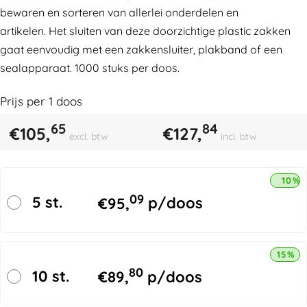
bewaren en sorteren van allerlei onderdelen en
artikelen. Het sluiten van deze doorzichtige plastic zakken
gaat eenvoudig met een zakkensluiter, plakband of een
sealapparaat. 1000 stuks per doos.
Prijs per
1
doos
65
84
€
105,
€
127,
excl. btw
incl. btw
10% 
09
5 st.
€
95,
p/doos
15% k
80
10 st.
€
89,
p/doos