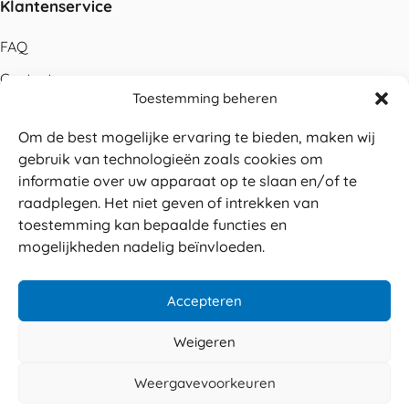
Klantenservice
FAQ
Contact
Toestemming beheren
Bestellen
Om de best mogelijke ervaring te bieden, maken wij
Betalen
gebruik van technologieën zoals cookies om
Levering
informatie over uw apparaat op te slaan en/of te
raadplegen. Het niet geven of intrekken van
Retouren
toestemming kan bepaalde functies en
Service en garantie
mogelijkheden nadelig beïnvloeden.
Herroepingsrecht
Accepteren
Weigeren
Veilig betalen
© 2026 Sabé Verpakkingen
Weergavevoorkeuren
4.8