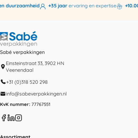
en duurzaamheid
+35 jaar
ervaring en expertise
+10.00
Sabé verpakkingen
Einsteinstraat 33, 3902 HN
Veenendaal
+31 (0)318 520 298
info@sabeverpakkingen.nl
KvK nummer:
77767551
Assortiment