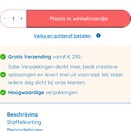
Plastic
zakken
Plaats in winkelmandje
-
+
300mmx450mm
50my
aantal
Veilig en achteraf betalen
Gratis Verzending
vanaf € 250,-
Sabe Verpakkingen denkt mee, biedt creatieve
oplossingen en levert snel uit voorraad. Wij staan
iedere dag dicht bij onze klanten.
Hoogwaardige
verpakkingen
Beschrijving
Staffelkorting
Beoordelingen