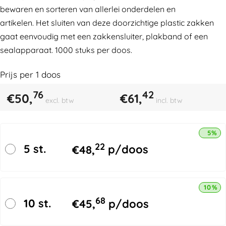
bewaren en sorteren van allerlei onderdelen en
artikelen. Het sluiten van deze doorzichtige plastic zakken
gaat eenvoudig met een zakkensluiter, plakband of een
sealapparaat. 1000 stuks per doos.
Prijs per
1
doos
76
42
€
50,
€
61,
excl. btw
incl. btw
5% k
22
5 st.
€
48,
p/doos
10% k
68
10 st.
€
45,
p/doos