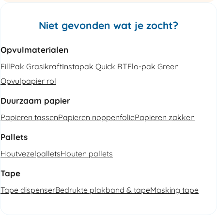
Niet gevonden wat je zocht?
Opvulmaterialen
FillPak Grasikraft
Instapak Quick RT
Flo-pak Green
Opvulpapier rol
Duurzaam papier
Papieren tassen
Papieren noppenfolie
Papieren zakken
Pallets
Houtvezelpallets
Houten pallets
Tape
Tape dispenser
Bedrukte plakband & tape
Masking tape