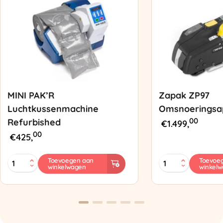
MINI PAK’R
Zapak ZP97
Luchtkussenmachine
Omsnoeringsa
00
Refurbished
€
1.499,
00
€
425,
MINI
Zapak
Toevoegen aan
Toevoe
winkelwagen
winkel
PAK'R
ZP97
Luchtkussenmachine
Omsnoeringsapp
Refurbished
aantal
aantal