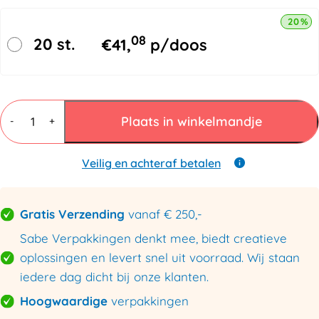
20% k
08
20 st.
€
41,
p/doos
Plastic
zakken
Plaats in winkelmandje
-
+
1000mmx1500mm
100my
aantal
Veilig en achteraf betalen
Gratis Verzending
vanaf € 250,-
Sabe Verpakkingen denkt mee, biedt creatieve
oplossingen en levert snel uit voorraad. Wij staan
iedere dag dicht bij onze klanten.
Hoogwaardige
verpakkingen