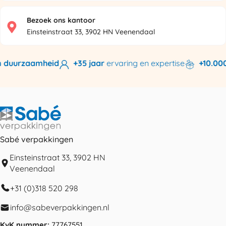
Bezoek ons kantoor
Einsteinstraat 33, 3902 HN Veenendaal
 duurzaamheid
+35 jaar
ervaring en expertise
+10.000 
Sabé verpakkingen
Einsteinstraat 33, 3902 HN
Veenendaal
+31 (0)318 520 298
info@sabeverpakkingen.nl
KvK nummer:
77767551