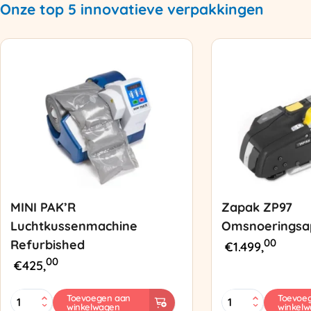
Onze top 5 innovatieve verpakkingen
MINI PAK’R
Zapak ZP97
Luchtkussenmachine
Omsnoeringsa
00
Refurbished
€
1.499,
00
€
425,
MINI
Zapak
Toevoegen aan
Toevoe
winkelwagen
winkel
PAK'R
ZP97