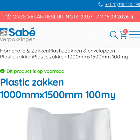
+31 (0)318 520 298
📦 ONZE VAKANTIESLUITING IS 29.07 T/M 16.08.2026 ☀️
0
Home
Folie & Zakken
Plastic zakken & enveloppen
Plastic zakken
Plastic zakken 1000mmx1500mm 100my
Dit product is op voorraad
Plastic zakken
1000mmx1500mm 100my