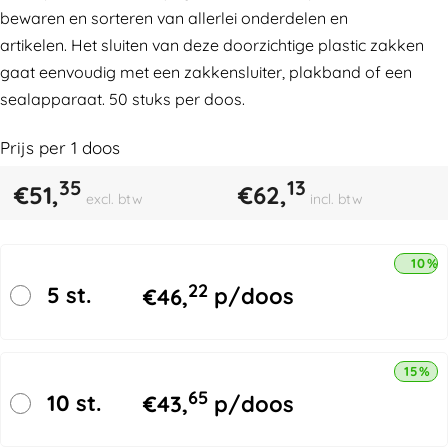
bewaren en sorteren van allerlei onderdelen en
artikelen. Het sluiten van deze doorzichtige plastic zakken
gaat eenvoudig met een zakkensluiter, plakband of een
sealapparaat. 50 stuks per doos.
Prijs per
1
doos
35
13
€
51,
€
62,
excl. btw
incl. btw
10% 
22
5 st.
€
46,
p/doos
15% k
65
10 st.
€
43,
p/doos