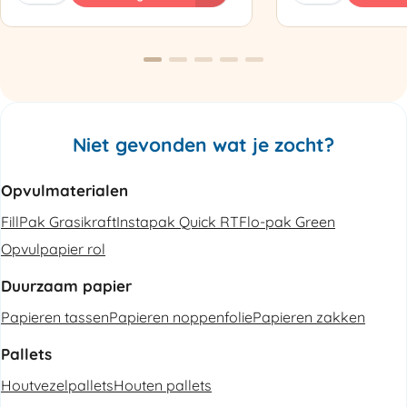
Luchtkussenmachine
Omsnoeringsapp
Refurbished
aantal
aantal
Niet gevonden wat je zocht?
Opvulmaterialen
FillPak Grasikraft
Instapak Quick RT
Flo-pak Green
Opvulpapier rol
Duurzaam papier
Papieren tassen
Papieren noppenfolie
Papieren zakken
Pallets
Houtvezelpallets
Houten pallets